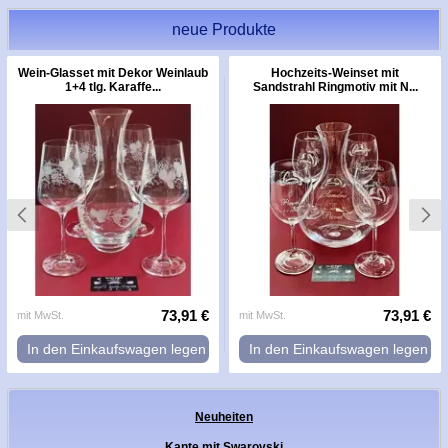
neue Produkte
Wein-Glasset mit Dekor Weinlaub
Hochzeits-Weinset mit
1+4 tlg. Karaffe...
Sandstrahl Ringmotiv mit N...
73,91 €
73,91 €
mit MwSt.
mit MwSt.
In den Einkaufswagen legen
In den Einkaufswagen legen
Neuheiten
Kante mit Swarovski