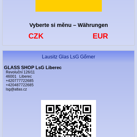
Vyberte si měnu – Währungen
CZK
EUR
Lausitz Glas LsG Gőrner
GLASS SHOP LsG Liberec
Revoluční 126/11
46001 Liberec
+420777722685
+420487722685
lsg@atlas.cz