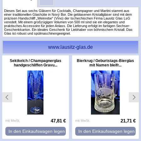
Dieses Set aus sechs Gläsern für Cocktails, Champagner und Martini stammt aus
einer traditionellen Glashütte in Nový Bor. Die geblasenen Kristallgläser sind mit dem
präzisen Handschliff „Weinrebe“ (Víno) der tschechischen Firma Lausitz Glas LsG
veredelt. Mit einem großzügigen Volumen von 500 ml sind sie ein elegantes und
praktisches Accessoire für jeden Anlass. Die Lieferung erfolgt im farbigen Sechser-
Geschenkkarton. Ein ideales Geschenk für Liebhaber von böhmischem Kristall. Das
Glas ist robust und spülmaschinengeeignet.
www.lausitz-glas.de
Sektkelch / Champagnerglas
Bierkrug / Geburtstags-Bierglas
handgeschliffen Gravu...
mit Namen bleifr...
47,81 €
21,71 €
mit MwSt.
mit MwSt.
In den Einkaufswagen legen
In den Einkaufswagen legen