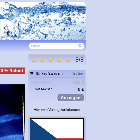
5
/
5
10 % Rabatt
Einkaufswagen:
ist leer
ohne MwSt.:
0,00 €
mit MwSt.:
0 €
Anzeigen
Hier vom Vertrag zurücktreten