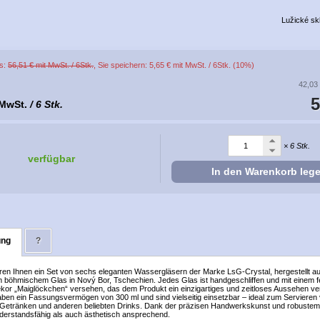
Lužické sk
is:
56,51 € mit MwSt. / 6Stk.
, Sie speichern: 5,65 € mit MwSt. / 6Stk. (10%)
42,03
5
 MwSt.
/ 6 Stk.
× 6 Stk.
verfügbar
In den Warenkorb leg
ung
?
eren Ihnen ein Set von sechs eleganten Wassergläsern der Marke LsG-Crystal, hergestellt a
 böhmischem Glas in Nový Bor, Tschechien. Jedes Glas ist handgeschliffen und mit einem f
ekor „Maiglöckchen“ versehen, das dem Produkt ein einzigartiges und zeitloses Aussehen ver
aben ein Fassungsvermögen von 300 ml und sind vielseitig einsetzbar – ideal zum Servieren
n Getränken und anderen beliebten Drinks. Dank der präzisen Handwerkskunst und robustem
iderstandsfähig als auch ästhetisch ansprechend.