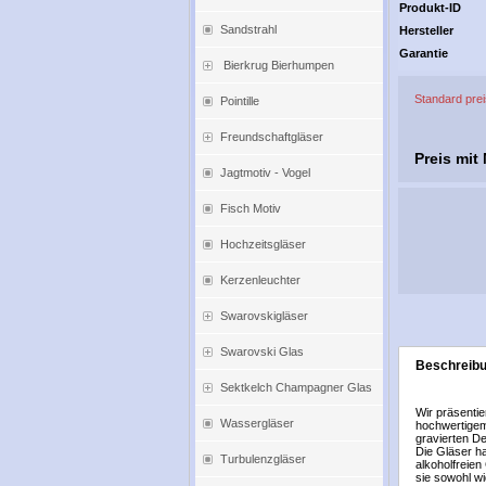
Produkt-ID
Sandstrahl
Hersteller
Garantie
Bierkrug Bierhumpen
Standard pre
Pointille
Freundschaftgläser
Preis mit
Jagtmotiv - Vogel
Fisch Motiv
Hochzeitsgläser
Kerzenleuchter
Swarovskigläser
Swarovski Glas
Beschreib
Sektkelch Champagner Glas
Wir präsenti
Wassergläser
hochwertigem
gravierten D
Die Gläser h
Turbulenzgläser
alkoholfreie
sie sowohl w