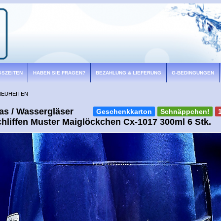
GSZEITEN
HABEN SIE FRAGEN?
BEZAHLUNG & LIEFERUNG
G-BEDINGUNGEN
NEUHEITEN
as / Wassergläser
Geschenkkarton
Schnäppchen!
hliffen Muster Maiglöckchen Cx-1017 300ml 6 Stk.