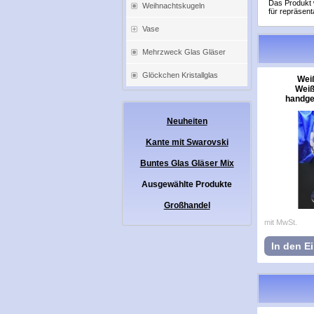
Das Produkt w
Weihnachtskugeln
für repräsent
Vase
Mehrzweck Glas Gläser
Glöckchen Kristallglas
Weiß
Weiß
handges
Neuheiten
Kante mit Swarovski
Buntes Glas Gläser Mix
Ausgewählte Produkte
Großhandel
mit MwSt.
In den E