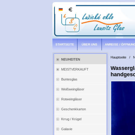
STARTSEITE
ÜBER UNS
ANREISE / ÖFFNUN
Hauptseite
/
NEUHEITEN
Wassergl
MEISTVERKAUFT
handgesc
Buntesglas
Weißweingläser
Rotweingläser
Geschenkkarton
Krrug / Krügel
Galaxie