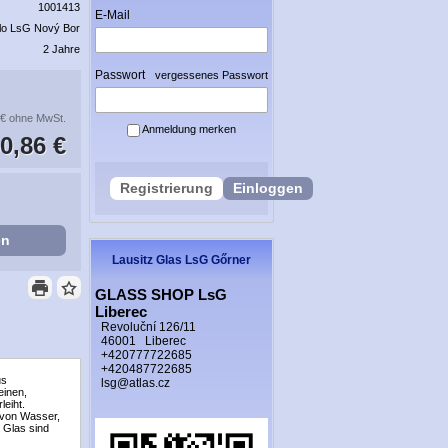
1001413
E-Mail
lo LsG Nový Bor
2 Jahre
Passwort
vergessenes Passwort
 €
ohne MwSt.
Anmeldung merken
0,86 €
Registrierung
Einloggen
en
Lausitz Glas LsG Gőrner
GLASS SHOP LsG
Liberec
Revoluční 126/11
46001 Liberec
+420777722685
+420487722685
us
lsg@atlas.cz
einen,
leiht.
 von Wasser,
 Glas sind