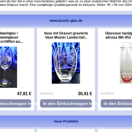
ird als 6er-Set in einer Geschenkbox geliefert, was es zu einer praktischen Wahl für den H
ative Anlässe macht. Eine zweijährige Qualitätsgarantie ist inklusive. Maße: 95 × 85 mm 300m
www.lausitz-glas.de
weinglas /
Vase mit Gravur/ gravierte
Glasvase handg
weingläser
Vase Muster Landschaf...
altrosa WA-952 3
chliffen au...
47,81 €
30,41 €
mit MwSt.
mit MwSt.
inkaufswagen legen
In den Einkaufswagen legen
In den Einka
neue Produkte