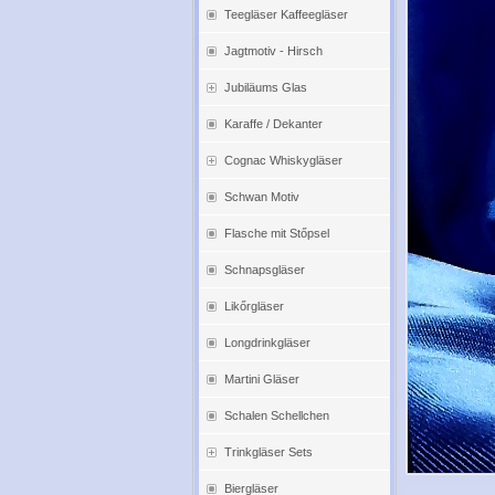
Teegläser Kaffeegläser
Jagtmotiv - Hirsch
Jubiläums Glas
Karaffe / Dekanter
Cognac Whiskygläser
Schwan Motiv
Flasche mit Stőpsel
Schnapsgläser
Likőrgläser
Longdrinkgläser
Martini Gläser
Schalen Schellchen
Trinkgläser Sets
Biergläser