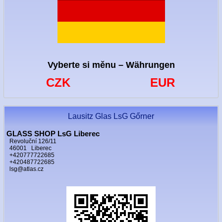
Vyberte si měnu – Währungen
CZK
EUR
Lausitz Glas LsG Gőrner
GLASS SHOP LsG Liberec
Revoluční 126/11
46001 Liberec
+420777722685
+420487722685
lsg@atlas.cz