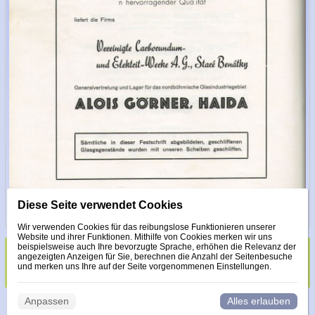
Diese Seite verwendet Cookies
Wir verwenden Cookies für das reibungslose Funktionieren unserer
Website und ihrer Funktionen. Mithilfe von Cookies merken wir uns
beispielsweise auch Ihre bevorzugte Sprache, erhöhen die Relevanz der
angezeigten Anzeigen für Sie, berechnen die Anzahl der Seitenbesuche
Glas veredelt mit Steinen Made with Swarovski
und merken uns Ihre auf der Seite vorgenommenen Einstellungen.
Anpassen
Alles erlauben
© 2026 WEXBO |
www.wexbo.com