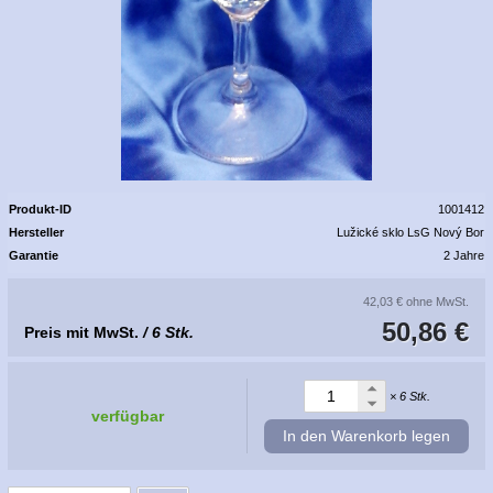
Produkt-ID
1001412
Hersteller
Lužické sklo LsG Nový Bor
Garantie
2 Jahre
42,03 €
ohne MwSt.
50,86 €
Preis mit MwSt.
/ 6 Stk.
× 6 Stk.
verfügbar
In den Warenkorb legen