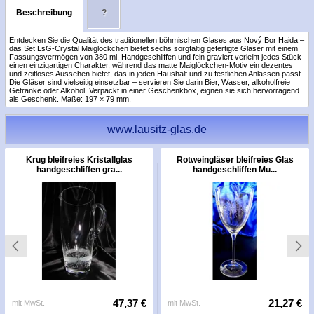
Beschreibung
?
Entdecken Sie die Qualität des traditionellen böhmischen Glases aus Nový Bor Haida –
das Set LsG-Crystal Maiglöckchen bietet sechs sorgfältig gefertigte Gläser mit einem
Fassungsvermögen von 380 ml. Handgeschliffen und fein graviert verleiht jedes Stück
einen einzigartigen Charakter, während das matte Maiglöckchen-Motiv ein dezentes
und zeitloses Aussehen bietet, das in jeden Haushalt und zu festlichen Anlässen passt.
Die Gläser sind vielseitig einsetzbar – servieren Sie darin Bier, Wasser, alkoholfreie
Getränke oder Alkohol. Verpackt in einer Geschenkbox, eignen sie sich hervorragend
als Geschenk. Maße: 197 × 79 mm.
www.lausitz-glas.de
Krug bleifreies Kristallglas
Rotweingläser bleifreies Glas
handgeschliffen gra...
handgeschliffen Mu...
47,37 €
21,27 €
mit MwSt.
mit MwSt.