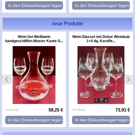
In den Einkaufswagen legen
In den Einkaufswagen legen
neue Produkte
Wein-Set Weißwein
Wein-Glasset mit Dekor Weinlaub
handgeschliffen Muster Kante G...
1+4 tlg. Karaffe...
58,25 €
73,91 €
mit MwSt.
mit MwSt.
In den Einkaufswagen legen
In den Einkaufswagen legen