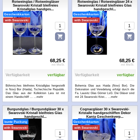
Rotweinglas / Rotweingläser
Rotweinglas / Rotweingläser 24 x
Swarovski Kristall bleifreies
Swarovski Kristall bleifreies Glas
Kristallglas handges...
handgeschl...
Geschenkkarton
Geschenkkarton
with Swarovski
with Swarovski
68,25 €
68,25 €
mit MwSt.
mit MwSt.
Verfügbarkeit
verfügbar
Verfügbarkeit
verfügbar
Böhmisches bleifreies Kristallglas hergestellt
Bohemia Glas aus Haida (Nový Bor). Die
in Nový Bor (Haida), Tschechische Republik.
Dekoration und Veredelung erfolgt durch die
Das Glas aus der Kollektion Lara ist mit
Fa. Lausitz Glas Görner LsG. Die Gläser sind
einem Handschliff ...
...mehr
mit 24 Swarovski Krist...
...mehr
Burgundglas / Burgundgläser 30 x
Cognacgläser 30 x Swarovski-
Swarovski Kristall bleifreies Glas
Kristalle handgeschliffen Dekor
handgeschl...
Kanta Geschenkverp...
bunte Packung
Geschenkkarton
with Swarovski
with Swarovski