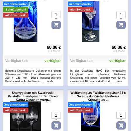
Geschenkkarton
Geschenkkarton
Schnäppchen!
with Swarovski
with Swarovski
60,86 €
60,86 €
mit MwSt.
mit MwSt.
Verfügbarkeit
verfügbar
Verfügbarkeit
verfügbar
Bohemia Kristallkaraffe Dekanter mit einem
In der Glashütte Nový Bor hergestellte
Volumen von 1500 ml und Abmessungen von
Likörgläser aus robustem bleifreiem
225 x 135 mm. Diese handgeschliffene
Kristallglas mit einem Volumen von 60 ml,
Karaffe wird in Tschechien in ...
...mehr
verziert mit 18 Swarovski-Kristal...
...mehr
Sherrygläser mit Swarovski-
Weißweinglas / Weißweingläser 24 x
Kristallen handgeschliffen Dekor
Swarovski Kristall bleifreies
Kanta Geschenkverp...
Kristallglas ...
Geschenkkarton
Geschenkkarton
with Swarovski
with Swarovski