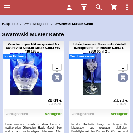
Hauptseite
/
Swarovskigläser
/
Swarovski Muster Kante
Swarovski Muster Kante
Vase handgeschliffen graviert 5 x
Likőrgläser mit Swarovski Kristall
Swarovski Kristall Dekor Kanta WA-
handgeschliffen Muster Kanta L-
418 125 x ...
s580 60ml 2 ...
bunte Packung
Geschenkkarton
20,84 €
21,71 €
mit MwSt.
mit MwSt.
Verfügbarkeit
verfügbar
Verfügbarkeit
verfügbar
Diese luxuriöse Kristallvase stammt aus der
In der Glashütte Nový Bor hergestellte
traditionellen Glasregion Haida (Nový Bor)
Likörgläser aus robustem bleifreiem
und ist aus hochwertigem, bleifreiem Glas
Kristallglas mit den Maßen 150 × 55 mm und