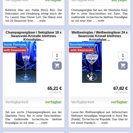
Verfügbarkeit
verfügbar
Verfügbarkeit
auf Lager
Bohemia Glas aus Haida (Nový Bor). Die
Champagnerglas-Set aus der Glashütte Nový
Dekoration und Veredelung erfolgt durch die
Bor in einer Geschenkbox mit Satin. Das
Fa. Lausitz Glas Görner LsG. Die Gläser sind
traditionelle tschechische bleifreie Kristallglas
mit 24 Swarovski Krist...
...mehr
ist mit einer Han...
...mehr
Champagnergläser / Sektgläser 18 x
Weißweinglas / Weißweingläser 24 x
Swarovski-Kristalle bleifreies
Swarovski Kristall bleifreies
Kristallglas...
Kristallglas ...
bunte Packung
Geschenkkarton
with Swarovski
with Swarovski
65,21 €
67,82 €
mit MwSt.
mit MwSt.
Verfügbarkeit
verfügbar
Verfügbarkeit
verfügbar
Set aus sechs Champagnergläsern aus der
Luxus-Set Weißweingläser aus böhmischem
Glashütte Nový Bor in einer Geschenkbox.
bleifreiem Kristallglas hergestellt in Nový Bor
Das traditionelle tschechische bleifreie
(Haida), Tschechische Republik. Das Glas ist
Kristallglas ist mit einer ...
...mehr
mit einem Handsch...
...mehr