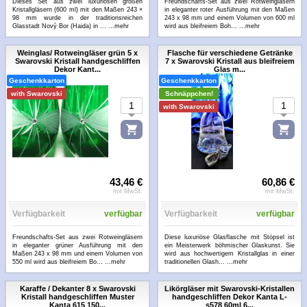
Dieses Set aus zwei luxuriösen großen
Freundschafts-Set aus zwei Rotweingläsern
Kristallgläsern (600 ml) mit den Maßen 243 ×
in eleganter roter Ausführung mit den Maßen
98 mm wurde in der traditionsreichen
243 x 98 mm und einem Volumen von 600 ml
Glasstadt Nový Bor (Haida) in ...
...mehr
wird aus bleifreiem Boh...
...mehr
Weinglas/ Rotweingläser grün 5 x
Flasche für verschiedene Getränke
Swarovski Kristall handgeschliffen
7 x Swarovski Kristall aus bleifreiem
Dekor Kant...
Glas m...
Geschenkkarton
Geschenkkarton
with Swarovski
Schnäppchen!
with Swarovski
43,46 €
60,86 €
mit MwSt.
mit MwSt.
Verfügbarkeit
verfügbar
Verfügbarkeit
verfügbar
Freundschafts-Set aus zwei Rotweingläsern
Diese luxuriöse Glasflasche mit Stöpsel ist
in eleganter grüner Ausführung mit den
ein Meisterwerk böhmischer Glaskunst. Sie
Maßen 243 x 98 mm und einem Volumen von
wird aus hochwertigem Kristallglas in einer
550 ml wird aus bleifreiem Bo...
...mehr
traditionellen Glash...
...mehr
Karaffe / Dekanter 8 x Swarovski
Likörgläser mit Swarovski-Kristallen
Kristall handgeschliffen Muster
handgeschliffen Dekor Kanta L-
Kanta 615 150...
s578 60ml 6...