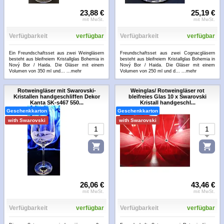
23,88 €
25,19 €
mit MwSt.
mit MwSt.
Verfügbarkeit
verfügbar
Verfügbarkeit
verfügbar
Ein Freundschaftsset aus zwei Weingläsern
Freundschaftsset aus zwei Cognacgläsern
besteht aus bleifreiem Kristallglas Bohemia in
besteht aus bleifreiem Kristallglas Bohemia in
Nový Bor / Haida. Die Gläser mit einem
Nový Bor / Haida. Die Gläser mit einem
Volumen von 350 ml und...
...mehr
Volumen von 250 ml und d...
...mehr
Rotweingläser mit Swarovski-
Weinglas/ Rotweingläser rot
Kristallen handgeschliffen Dekor
bleifreies Glas 10 x Swarovski
Kanta SK-s467 550...
Kristall handgeschl...
Geschenkkarton
Geschenkkarton
with Swarovski
with Swarovski
26,06 €
43,46 €
mit MwSt.
mit MwSt.
Verfügbarkeit
verfügbar
Verfügbarkeit
verfügbar