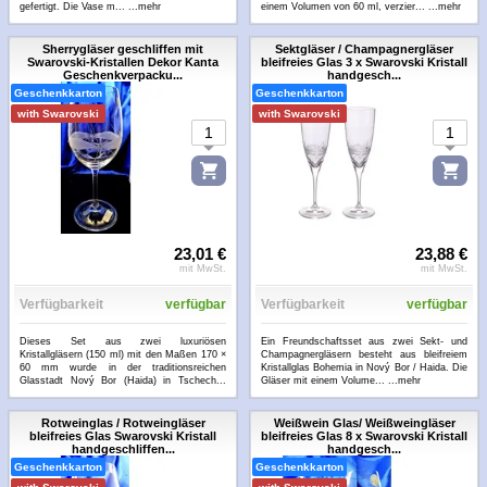
gefertigt. Die Vase m...
...mehr
einem Volumen von 60 ml, verzier...
...mehr
Sherrygläser geschliffen mit
Sektgläser / Champagnergläser
Swarovski-Kristallen Dekor Kanta
bleifreies Glas 3 x Swarovski Kristall
Geschenkverpacku...
handgesch...
Geschenkkarton
Geschenkkarton
with Swarovski
with Swarovski
23,01 €
23,88 €
mit MwSt.
mit MwSt.
Verfügbarkeit
verfügbar
Verfügbarkeit
verfügbar
Dieses Set aus zwei luxuriösen
Ein Freundschaftsset aus zwei Sekt- und
Kristallgläsern (150 ml) mit den Maßen 170 ×
Champagnergläsern besteht aus bleifreiem
60 mm wurde in der traditionsreichen
Kristallglas Bohemia in Nový Bor / Haida. Die
Glasstadt Nový Bor (Haida) in Tschech...
Gläser mit einem Volume...
...mehr
...mehr
Rotweinglas / Rotweingläser
Weißwein Glas/ Weißweingläser
bleifreies Glas Swarovski Kristall
bleifreies Glas 8 x Swarovski Kristall
handgeschliffen...
handgesch...
Geschenkkarton
Geschenkkarton