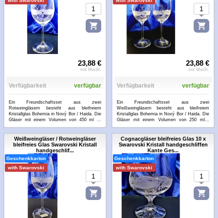
with Swarovski
with Swarovski
23,88 €
23,88 €
mit MwSt.
mit MwSt.
Verfügbarkeit
verfügbar
Verfügbarkeit
verfügbar
Ein Freundschaftsset aus zwei
Ein Freundschaftsset aus zwei
Rotweingläsern besteht aus bleifreiem
Weißweingläsern besteht aus bleifreiem
Kristallglas Bohemia in Nový Bor / Haida. Die
Kristallglas Bohemia in Nový Bor / Haida. Die
Gläser mit einem Volumen von 450 ml ...
Gläser mit einem Volumen von 250 ml...
...mehr
...mehr
Weißweingläser / Rotweingläser
Cognacgläser bleifreies Glas 10 x
bleifreies Glas Swarovski Kristall
Swarovski Kristall handgeschliffen
handgeschlif...
Kante Ges...
Geschenkkarton
Geschenkkarton
with Swarovski
with Swarovski