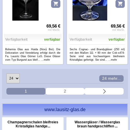
69,56 €
69,56 €
mit MwSt.
mit MwSt.
Verfügbarkeit
verfügbar
Verfügbarkeit
verfügbar
Bohemia Glas aus Haida (Nový Bor). Die
Sechs Cognac- und Brandygläser (250 ml)
Dekoration und Veredelung erfolgt durch die
mit den Maßen 111 × 90 mm der Cok-s474-
Fa. Lausitz Glas Görner LsG. Diese Gläser
Serie sind aus hochwertigem bleifreiem
vom Typ Burgund aus bleif...
...mehr
Kristallglas gefertigt. Sie sind...
...mehr
24 mehr...
1
2
www.lausitz-glas.de
Champagnerschalen bleifreies
Wassergläser / Wasserglas
Kristallglas handge...
braun handgeschliffen ...