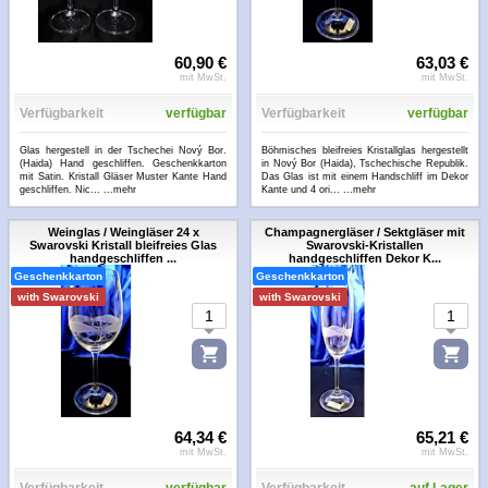
60,90 €
63,03 €
mit MwSt.
mit MwSt.
Verfügbarkeit
verfügbar
Verfügbarkeit
verfügbar
Glas hergestell in der Tschechei Nový Bor.
Böhmisches bleifreies Kristallglas hergestellt
(Haida) Hand geschliffen. Geschenkkarton
in Nový Bor (Haida), Tschechische Republik.
mit Satin. Kristall Gläser Muster Kante Hand
Das Glas ist mit einem Handschliff im Dekor
geschliffen. Nic...
...mehr
Kante und 4 ori...
...mehr
Weinglas / Weingläser 24 x
Champagnergläser / Sektgläser mit
Swarovski Kristall bleifreies Glas
Swarovski-Kristallen
handgeschliffen ...
handgeschliffen Dekor K...
Geschenkkarton
Geschenkkarton
with Swarovski
with Swarovski
64,34 €
65,21 €
mit MwSt.
mit MwSt.