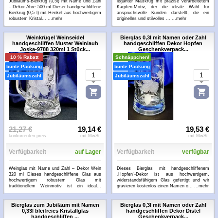
Jubiläums-Bierkrug (0,5l) mit Name und Zahl
leganter Maßkrug mit präzise verarbeitetem
– Dekor Ähre 500 ml Dieser handgeschliffene
Karpfen-Motiv, der die ideale Wahl für
Bierkrug (0,5 l) mit Henkel aus hochwertigem
anspruchsvolle Kunden darstellt, die ein
robustem Kristal...
...mehr
originelles und stilvolles ...
...mehr
Weinkrügel Weinseidel
Bierglas 0,3l mit Namen oder Zahl
handgeschliffen Muster Weinlaub
handgeschliffen Dekor Hopfen
Joska-9788 320ml 1 Stück...
Geschenkverpack...
10 % Rabatt
Schnäppchen!
bunte Packung
bunte Packung
Jubiläumszahl
Jubiläumszahl
21,27 €
19,14 €
19,53 €
konkurrenten-preis
mit MwSt.
mit MwSt.
Verfügbarkeit
auf Lager
Verfügbarkeit
verfügbar
Weinglas mit Name und Zahl – Dekor Wein
Dieses Bierglas mit handgeschliffenem
320 ml Dieses handgeschliffene Glas aus
„Hopfen“-Dekor ist aus hochwertigem,
hochwertigem robustem Glas mit
widerstandsfähigem Glas gefertigt und wir
traditionellem Weinmotiv ist ein ideal...
gravieren kostenlos einen Namen o...
...mehr
...mehr
Bierglas zum Jubiläum mit Namen
Bierglas 0,3l mit Namen oder Zahl
0,33l bleifreies Kristallglas
handgeschliffen Dekor Distel
handgeschliffen ...
Geschenkverpack...