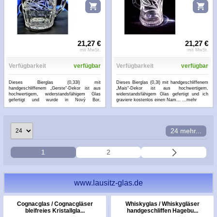
21,27 €
21,27 €
mit MwSt.
mit MwSt.
Verfügbarkeit
verfügbar
Verfügbarkeit
verfügbar
Dieses Bierglas (0,33l) mit
Dieses Bierglas (0,3l) mit handgeschliffenem
handgeschliffenem „Gerste“-Dekor ist aus
„Mais“-Dekor ist aus hochwertigem,
hochwertigem, widerstandsfähigem Glas
widerstandsfähigem Glas gefertigt und ich
gefertigt und wurde in Nový Bor,
graviere kostenlos einen Nam...
...mehr
Tschechien...
...mehr
24 mehr...
1
2
www.lausitz-glas.de
Cognacglas / Cognacgläser
Whiskyglas / Whiskygläser
bleifreies Kristallgla...
handgeschliffen Hagebu...