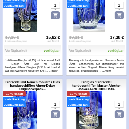
bunte Packung
bunte Packung
Jubiläumszahl
Jubiläumszahl
17,36 €
15,62 €
19,31 €
17,38 €
konkurrenten-preis
mit MwSt.
konkurrenten-preis
mit MwSt.
Verfügbarkeit
verfügbar
Verfügbarkeit
verfügbar
Jubiläums-Bierglas (0,33l) mit Name und Zahl
Bierkrug mit handgraviertem Namen – Motiv
– Dekor Ähre 330 ml Dieses
„Ähre“ Beschenken Sie Bierliebhaber mit
handgeschliffene Bierglas (0,33 l) mit Henkel
einem echten Original. Dieser Krug vereint
aus hochwertigem robustem Krist...
...mehr
robustes, bruchsicheres ...
...mehr
Bierseidel mit Namen robustes Glas
Bierglas / Bierseidel
handgeschliffen Ähren-Dekor
handgeschliffen Muster Ährchen
Originalverpack...
Joska3-4728 500ml 1Stk.
10 % Rabatt
10 % Rabatt
bunte Packung
bunte Packung
Jubiläumszahl
Jubiläumszahl