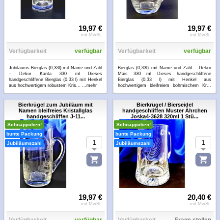
19,97 €
19,97 €
mit MwSt.
mit MwSt.
Verfügbarkeit
verfügbar
Verfügbarkeit
verfügbar
Jubiläums-Bierglas (0,33l) mit Name und Zahl
Bierglas (0,33l) mit Name und Zahl – Dekor
– Dekor Kanta 330 ml Dieses
Mais 330 ml Dieses handgeschliffene
handgeschliffene Bierglas (0,33 l) mit Henkel
Bierglas (0,33 l) mit Henkel aus
aus hochwertigem robustem Kris...
...mehr
hochwertigem bleifreiem böhmischem Kr...
...mehr
Bierkrügel zum Jubiläum mit
Bierkrügel / Bierseidel
Namen bleifreies Kristallglas
handgeschliffen Muster Ährchen
handgeschliffen J-11...
Joska4-3628 320ml 1 Stü...
Schnäppchen!
Schnäppchen!
bunte Packung
bunte Packung
Jubiläumszahl
Jubiläumszahl
19,97 €
20,40 €
mit MwSt.
mit MwSt.