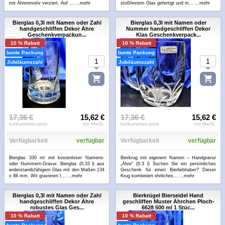
mit Ährenmotiv verziert. Auf ...
...mehr
stoßfestem Glas gefertigt und m...
...mehr
Bierglas 0,3l mit Namen oder Zahl
Bierglas 0,3l mit Namen oder
handgeschliffen Dekor Ähre
Nummer handgeschliffen Dekor
Geschenkverpackun...
Klas Geschenkverpack...
10 % Rabatt
10 % Rabatt
bunte Packung
bunte Packung
Jubiläumszahl
Jubiläumszahl
17,36 €
15,62 €
17,36 €
15,62 €
konkurrenten-preis
mit MwSt.
konkurrenten-preis
mit MwSt.
Verfügbarkeit
verfügbar
Verfügbarkeit
verfügbar
Bierglas 330 ml mit kostenloser Namens-
Bierkrug mit eigenem Namen – Handgravur
oder Nummern-Gravur. Bierglas (0,33 l) aus
„Ähre“ (0.3 l) Suchen Sie ein persönliches
widerstandsfähigem Glas mit den Maßen 134
Geschenk für einen Bierliebhaber? Dieser
x 88 mm. Wir gravieren I...
...mehr
Krug kombiniert ehrliches...
...mehr
Bierglas 0,3l mit Namen oder Zahl
Bierkrügel Bierseidel Hand
handgeschliffen Dekor Ähre
geschliffen Muster Ährchen Ploch-
robustes Glas Ges...
6628 500 ml 1 Stüc...
10 % Rabatt
10 % Rabatt