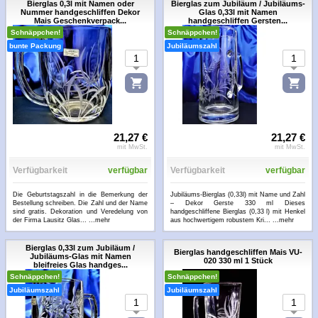
Bierglas 0,3l mit Namen oder
Bierglas zum Jubiläum / Jubiläums-
Nummer handgeschliffen Dekor
Glas 0,33l mit Namen
Mais Geschenkverpack...
handgeschliffen Gersten...
Schnäppchen!
Schnäppchen!
bunte Packung
Jubiläumszahl
21,27 €
21,27 €
mit MwSt.
mit MwSt.
Verfügbarkeit
verfügbar
Verfügbarkeit
verfügbar
Die Geburtstagszahl in die Bemerkung der
Jubiläums-Bierglas (0,33l) mit Name und Zahl
Bestellung schreiben. Die Zahl und der Name
– Dekor Gerste 330 ml Dieses
sind gratis. Dekoration und Veredelung von
handgeschliffene Bierglas (0,33 l) mit Henkel
der Firma Lausitz Glas...
...mehr
aus hochwertigem robustem Kri...
...mehr
Bierglas 0,33l zum Jubiläum /
Bierglas handgeschliffen Mais VU-
Jubiläums-Glas mit Namen
020 330 ml 1 Stück
bleifreies Glas handges...
Schnäppchen!
Schnäppchen!
Jubiläumszahl
Jubiläumszahl