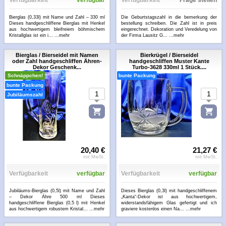
Verfügbarkeit
verfügbar
Verfügbarkeit
Frage stellen
Bierglas (0,33l) mit Name und Zahl – 330 ml
Die Geburtstagszahl in die bemerkung der
Dieses handgeschliffene Bierglas mit Henkel
bestellung schreiben. Die Zahl ist in preis
aus hochwertigem bleifreiem böhmischem
eingerechnet. Dekoration und Veredelung von
Kristallglas ist ein i...
...mehr
der Firma Lausitz G...
...mehr
Bierglas / Bierseidel mit Namen
Bierkrügel / Bierseidel
oder Zahl handgeschliffen Ähren-
handgeschliffen Muster Kante
Dekor Geschenk...
Turbo-3628 330ml 1 Stück....
Schnäppchen!
bunte Packung
bunte Packung
Jubiläumszahl
20,40 €
21,27 €
mit MwSt.
mit MwSt.
Verfügbarkeit
verfügbar
Verfügbarkeit
verfügbar
Jubiläums-Bierglas (0,5l) mit Name und Zahl
Dieses Bierglas (0,3l) mit handgeschliffenem
– Dekor Ähre 500 ml Dieses
„Kanta“-Dekor ist aus hochwertigem,
handgeschliffene Bierglas (0,5 l) mit Henkel
widerstandsfähigem Glas gefertigt und ich
aus hochwertigem robustem Kristal...
...mehr
graviere kostenlos einen Na...
...mehr