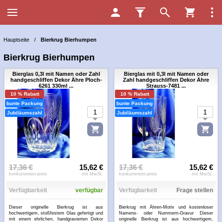
Hauptseite
/
Bierkrug Bierhumpen
Bierkrug Bierhumpen
Bierglas 0,3l mit Namen oder Zahl
Bierglas mit 0,3l mit Namen oder
handgeschliffen Dekor Ähre Ploch-
Zahl handgeschliffen Dekor Ähre
6261 330ml ...
Strauss-7481 ...
10 % Rabatt
10 % Rabatt
bunte Packung
bunte Packung
Jubiläumszahl
Jubiläumszahl
17,36 €
15,62 €
17,36 €
15,62 €
konkurrenten-preis
mit MwSt.
konkurrenten-preis
mit MwSt.
Verfügbarkeit
verfügbar
Verfügbarkeit
Frage stellen
Dieser originelle Bierkrug ist aus
Bierkrug mit Ähren-Motiv und kostenloser
hochwertigem, stoßfestem Glas gefertigt und
Namens- oder Nummern-Gravur Dieser
mit einem ehrlichen, handgravierten Dekor
originelle Bierkrug ist aus hochwertigem,