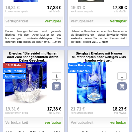
19,31 €
17,38 €
19,31 €
17,38 €
konkurrenten-preis
mit MwSt.
konkurrenten-preis
mit MwSt.
Verfügbarkeit
verfügbar
Verfügbarkeit
verfügbar
Dieser handgeschliffene und gravierte
Geben Sie Ihren Namen oder Ihre Nummer in
Bierkrug mit dem „Ähre“-Muster ist aus
die Bestellnotiz ein – dieser Service ist völlig
hochwertigem, widerstandsfähigem Glas
kostenlos. Wenn Sie nur den Namen direkt
gefertigt; bitte geben Sie den Name...
...mehr
auf dem Produkt wü...
...mehr
Bierglas / Bierseidel mit Namen
Bierglas / Bierkrug mit Namen
oder Zahl handgeschliffen Ähren-
Muster Karpfen hochwertiges Glas
Dekor Geschenk...
handgraviert ge...
10 % Rabatt
bunte Packung
bunte Packung
Jubiläumszahl
Jubiläumszahl
19,31 €
17,38 €
21,71 €
18,23 €
konkurrenten-preis
mit MwSt.
konkurrenten-preis
mit MwSt.
Verfügbarkeit
verfügbar
Verfügbarkeit
verfügbar