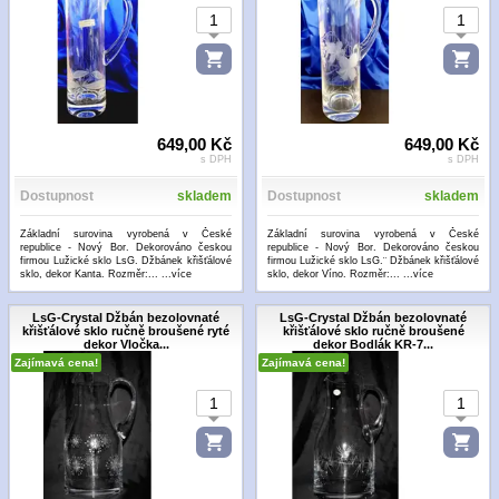
649,00 Kč
649,00 Kč
s DPH
s DPH
Dostupnost
skladem
Dostupnost
skladem
Základní surovina vyrobená v České
Základní surovina vyrobená v České
republice - Nový Bor. Dekorováno českou
republice - Nový Bor. Dekorováno českou
firmou Lužické sklo LsG. Džbánek křišťálové
firmou Lužické sklo LsG.¨ Džbánek křišťálové
sklo, dekor Kanta. Rozměr:...
...více
sklo, dekor Víno. Rozměr:...
...více
LsG-Crystal Džbán bezolovnaté
LsG-Crystal Džbán bezolovnaté
křišťálové sklo ručně broušené ryté
křišťálové sklo ručně broušené
dekor Vločka...
dekor Bodlák KR-7...
Zajímavá cena!
Zajímavá cena!