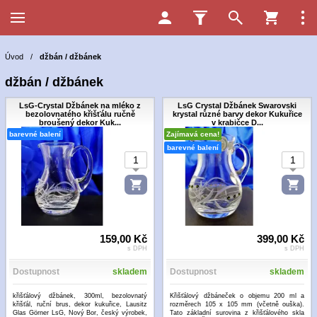
Úvod
/
džbán / džbánek
džbán / džbánek
LsG-Crystal Džbánek na mléko z
LsG Crystal Džbánek Swarovski
bezolovnatého křišťálu ručně
krystal různé barvy dekor Kukuřice
broušený dekor Kuk...
v krabičce D...
barevné balení
Zajímavá cena!
barevné balení
159,00 Kč
399,00 Kč
s DPH
s DPH
Dostupnost
skladem
Dostupnost
skladem
křišťálový džbánek, 300ml, bezolovnatý
Křišťálový džbáneček o objemu 200 ml a
křišťál, ruční brus, dekor kukuřice, Lausitz
rozměrech 105 x 105 mm (včetně ouška).
Glas Görner LsG, Nový Bor, český výrobek,
Tato základní surovina z křišťálového skla