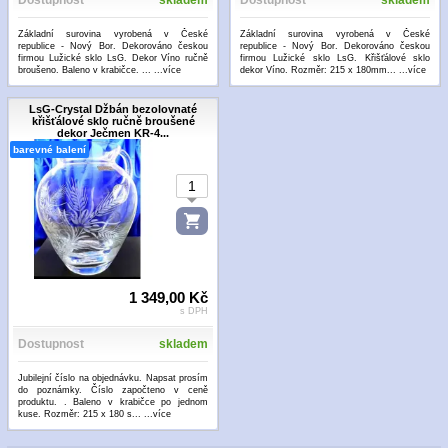
Dostupnost
skladem
Dostupnost
skladem
Základní surovina vyrobená v České
Základní surovina vyrobená v České
republice - Nový Bor. Dekorováno českou
republice - Nový Bor. Dekorováno českou
firmou Lužické sklo LsG. Dekor Víno ručně
firmou Lužické sklo LsG. Křišťálové sklo
broušeno. Baleno v krabičce. ...
...více
dekor Víno. Rozměr: 215 x 180mm...
...více
LsG-Crystal Džbán bezolovnaté
křišťálové sklo ručně broušené
dekor Ječmen KR-4...
barevné balení
1 349,00 Kč
s DPH
Dostupnost
skladem
Jubilejní číslo na objednávku. Napsat prosím
do poznámky. Číslo započteno v ceně
produktu. . Baleno v krabičce po jednom
kuse. Rozměr: 215 x 180 s...
...více