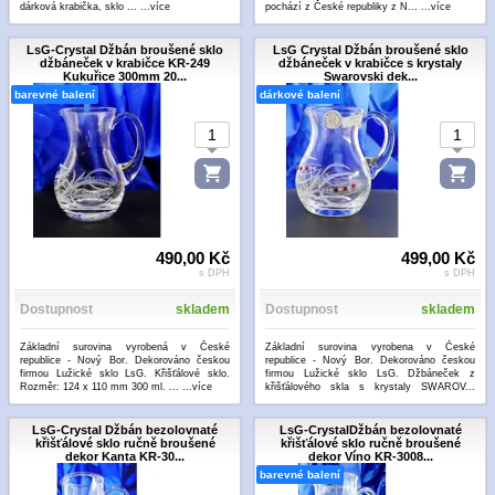
dárková krabička, sklo ...
...více
pochází z České republiky z N...
...více
LsG-Crystal Džbán broušené sklo
LsG Crystal Džbán broušené sklo
džbáneček v krabičce KR-249
džbáneček v krabičce s krystaly
Kukuřice 300mm 20...
Swarovski dek...
barevné balení
dárkové balení
490,00 Kč
499,00 Kč
s DPH
s DPH
Dostupnost
skladem
Dostupnost
skladem
Základní surovina vyrobená v České
Základní surovina vyrobena v České
republice - Nový Bor. Dekorováno českou
republice - Nový Bor. Dekorováno českou
firmou Lužické sklo LsG. Křišťálové sklo.
firmou Lužické sklo LsG. Džbáneček z
Rozměr: 124 x 110 mm 300 ml. ...
...více
křišťálového skla s krystaly SWAROV...
...více
LsG-Crystal Džbán bezolovnaté
LsG-CrystalDžbán bezolovnaté
křišťálové sklo ručně broušené
křišťálové sklo ručně broušené
dekor Kanta KR-30...
dekor Víno KR-3008...
barevné balení