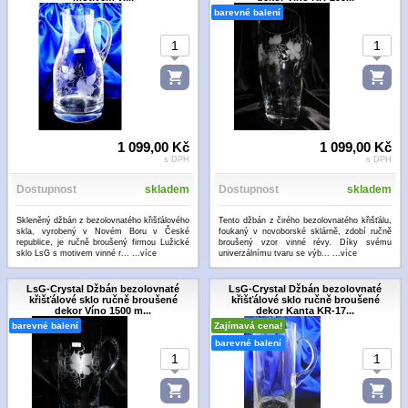
barevné balení
1 099,00 Kč
1 099,00 Kč
s DPH
s DPH
Dostupnost
skladem
Dostupnost
skladem
Skleněný džbán z bezolovnatého křišťálového
Tento džbán z čirého bezolovnatého křišťálu,
skla, vyrobený v Novém Boru v České
foukaný v novoborské sklárně, zdobí ručně
republice, je ručně broušený firmou Lužické
broušený vzor vinné révy. Díky svému
sklo LsG s motivem vinné r...
...více
univerzálnímu tvaru se výb...
...více
LsG-Crystal Džbán bezolovnaté
LsG-Crystal Džbán bezolovnaté
křišťálové sklo ručně broušené
křišťálové sklo ručně broušené
dekor Víno 1500 m...
dekor Kanta KR-17...
barevné balení
Zajímavá cena!
barevné balení