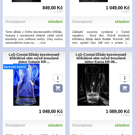
849,00 Kč
1 049,00 Kč
s DPH
s DPH
Dostupnost
skladem
Dostupnost
skladem
Tento džbán z čirého bezolovnatého křišťálu,
Základní surovina vyrobená v České
foukaný v novoborské sklárně, zdobí ručně
republice - Nový Bor. Ručně broušený
broušený vzor sněhové vločky. Díky svému
křišťálový džbán dekor Bodlák. Rozměr: 245
univerzálnímu tvaru se...
...více
mm, spodní část 148 mm s uchem 1...
...více
LsG-Crystal Džbán bezolovnaté
LsG-Crystal Džbán bezolovnaté
křišťálové sklo ručně broušené
křišťálové sklo ručně broušené
dekor Galaxie KR-...
dekor Kanta KR-08...
barevné balení
1 049,00 Kč
1 089,00 Kč
s DPH
s DPH
Dostupnost
skladem
Dostupnost
skladem