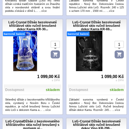
Křišťálový džbán Galaxie (1500 ml) Tento
Základní surovina vyrobená v České
džbán vzniká tradičním foukáním ze žhavého
republice - Nový Bor. Dekorováno českou
skla v novoborské sklárně a svou finální
firmou Lužické sklo LsG. Rozměr: 240 x 125
podobu získává v dílně L...
...více
s uchem 170 mm , 1500 ml....
...více
LsG-Crystal Džbán bezolovnaté
LsG-Crystal Džbán bezolovnaté
křišťálové sklo ručně broušené
křišťálové sklo ručně broušené
dekor Kanta KR-30...
dekor Kanta KR-69...
barevné balení
barevné balení
1 099,00 Kč
1 099,00 Kč
s DPH
s DPH
Dostupnost
skladem
Dostupnost
skladem
Skleněný džbán z bezolovnatého křišťálového
Základní surovina vyrobená v České
skla, vyrobený v Novém Boru v České
republice - Nový Bor. Dekorováno českou
republice, je ručně broušený firmou Lužické
firmou Lužické sklo LsG. Ručně broušený
sklo LsG s dekorem Kanta a...
...více
džbán dekor Kanta. Rozměr: 245...
...více
LsG-CrystalDžbán z bezolovnatého
LsG-Crystal Džbán bezolovnaté
křišťálového skla ručně broušený s
křišťálové sklo ručně broušené
motivem ví...
dekor Víno KR-299...