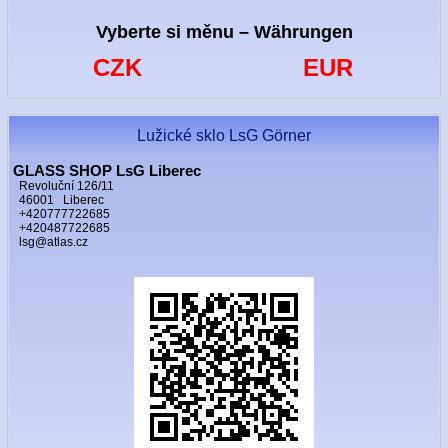
Vyberte si měnu – Währungen
CZK
EUR
Lužické sklo LsG Görner
GLASS SHOP LsG Liberec
Revoluční 126/11
46001 Liberec
+420777722685
+420487722685
lsg@atlas.cz