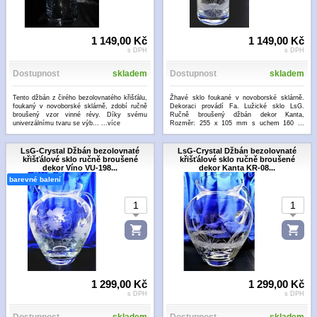
1 149,00 Kč
1 149,00 Kč
s DPH
s DPH
Dostupnost
skladem
Dostupnost
skladem
Tento džbán z čirého bezolovnatého křišťálu,
Žhavé sklo foukané v novoborské sklárně.
foukaný v novoborské sklárně, zdobí ručně
Dekoraci provádí Fa. Lužické sklo LsG.
broušený vzor vinné révy. Díky svému
Ručně broušený džbán dekor Kanta,
univerzálnímu tvaru se výb...
...více
Rozměr: 255 x 105 mm s uchem 160 ...
...více
LsG-Crystal Džbán bezolovnaté
LsG-Crystal Džbán bezolovnaté
křišťálové sklo ručně broušené
křišťálové sklo ručně broušené
dekor Víno VU-198...
dekor Kanta KR-08...
barevné balení
1 299,00 Kč
1 299,00 Kč
s DPH
s DPH