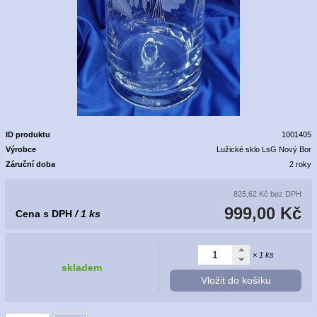
ID produktu
1001405
Výrobce
Lužické sklo LsG Nový Bor
Záruční doba
2 roky
825,62 Kč
bez DPH
999,00 Kč
Cena s DPH
/ 1 ks
× 1 ks
skladem
Vložit do košíku