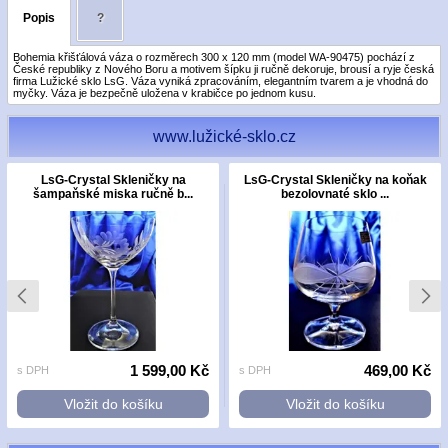
Popis
?
Bohemia křišťálová váza o rozměrech 300 x 120 mm (model WA-90475) pochází z
České republiky z Nového Boru a motivem šípku ji ručně dekoruje, brousí a ryje česká
firma Lužické sklo LsG. Váza vyniká zpracováním, elegantním tvarem a je vhodná do
myčky. Váza je bezpečně uložena v krabičce po jednom kusu.
www.lužické-sklo.cz
LsG-Crystal Skleničky na
LsG-Crystal Skleničky na koňak
šampaňské miska ručně b...
bezolovnaté sklo ...
1 599,00 Kč
469,00 Kč
s DPH
s DPH
Vložit do košíku
Vložit do košíku