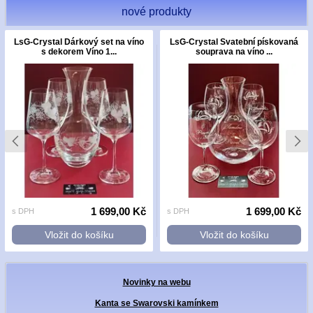
nové produkty
LsG-Crystal Dárkový set na víno
LsG-Crystal Svatební pískovaná
s dekorem Víno 1...
souprava na víno ...
1 699,00 Kč
1 699,00 Kč
s DPH
s DPH
Vložit do košíku
Vložit do košíku
Novinky na webu
Kanta se Swarovski kamínkem