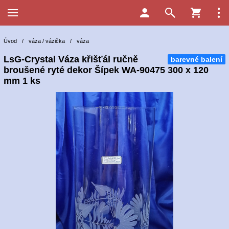
Úvod
/
váza / vázička
/
váza
LsG-Crystal Váza křišťál ručně
barevné balení
broušené ryté dekor Šípek WA-90475 300 x 120
mm 1 ks