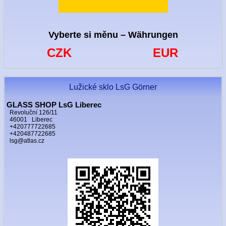
Vyberte si měnu – Währungen
CZK
EUR
Lužické sklo LsG Görner
GLASS SHOP LsG Liberec
Revoluční 126/11
46001 Liberec
+420777722685
+420487722685
lsg@atlas.cz