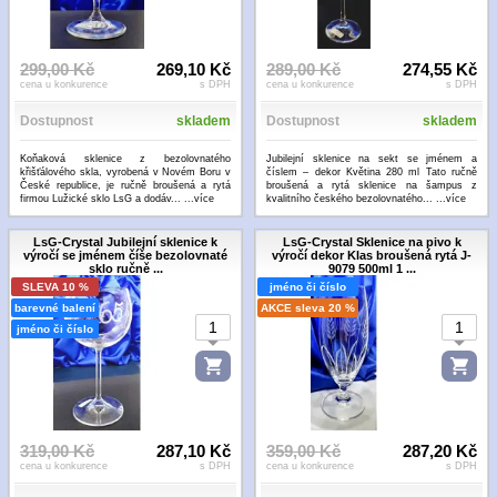
299,00 Kč
269,10 Kč
289,00 Kč
274,55 Kč
cena u konkurence
s DPH
cena u konkurence
s DPH
Dostupnost
skladem
Dostupnost
skladem
Koňaková sklenice z bezolovnatého
Jubilejní sklenice na sekt se jménem a
křišťálového skla, vyrobená v Novém Boru v
číslem – dekor Květina 280 ml Tato ručně
České republice, je ručně broušená a rytá
broušená a rytá sklenice na šampus z
firmou Lužické sklo LsG a dodáv...
...více
kvalitního českého bezolovnatého...
...více
LsG-Crystal Jubilejní sklenice k
LsG-Crystal Sklenice na pivo k
výročí se jménem číše bezolovnaté
výročí dekor Klas broušená rytá J-
sklo ručně ...
9079 500ml 1 ...
SLEVA 10 %
jméno či číslo
barevné balení
AKCE sleva 20 %
jméno či číslo
319,00 Kč
287,10 Kč
359,00 Kč
287,20 Kč
cena u konkurence
s DPH
cena u konkurence
s DPH