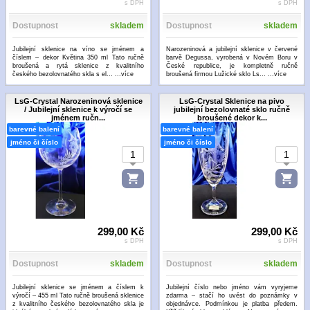
s DPH
s DPH
Dostupnost
skladem
Dostupnost
skladem
Jubilejní sklenice na víno se jménem a
Narozeninová a jubilejní sklenice v červené
číslem – dekor Květina 350 ml Tato ručně
barvě Degussa, vyrobená v Novém Boru v
broušená a rytá sklenice z kvalitního
České republice, je kompletně ručně
českého bezolovnatého skla s el...
...více
broušená firmou Lužické sklo Ls...
...více
LsG-Crystal Narozeninová sklenice
LsG-Crystal Sklenice na pivo
/ Jubilejní sklenice k výročí se
jubilejní bezolovnaté sklo ručně
jménem ručn...
broušené dekor k...
barevné balení
barevné balení
jméno či číslo
jméno či číslo
299,00 Kč
299,00 Kč
s DPH
s DPH
Dostupnost
skladem
Dostupnost
skladem
Jubilejní sklenice se jménem a číslem k
Jubilejní číslo nebo jméno vám vyryjeme
výročí – 455 ml Tato ručně broušená sklenice
zdarma – stačí ho uvést do poznámky v
z kvalitního českého bezolovnatého skla je
objednávce. Podmínkou je platba předem.