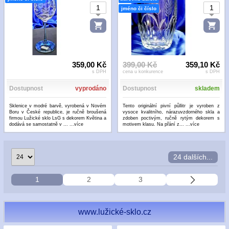
jméno či číslo
359,00 Kč
399,00 Kč
359,10 Kč
s DPH
cena u konkurence
s DPH
Dostupnost
vyprodáno
Dostupnost
skladem
Sklenice v modré barvě, vyrobená v Novém
Tento originální pivní půllitr je vyroben z
Boru v České republice, je ručně broušená
vysoce kvalitního, nárazuvzdorného skla a
firmou Lužické sklo LsG s dekorem Květina a
zdoben poctivým, ručně rytým dekorem s
dodává se samostatně v ...
...více
motivem klasu. Na přání z...
...více
24 dalších...
1
2
3
www.lužické-sklo.cz