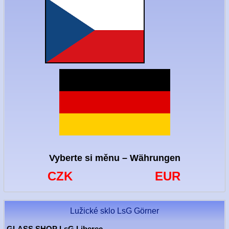
Vyberte si měnu – Währungen
CZK
EUR
Lužické sklo LsG Görner
GLASS SHOP LsG Liberec