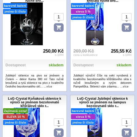
ručně bro...
křišťálu ručně bro...
barevné balení
barevné balení
jméno či číslo
sleva 5 %
jméno či číslo
250,00 Kč
269,00 Kč
255,55 Kč
s DPH
cena u konkurence
s DPH
Dostupnost
skladem
Dostupnost
skladem
Jubilejní sklenice na pivo se jménem a
Jubilejní výroční číše na sekt vyrobená z
číslem – dekor Kanta 380 ml Tato ručně
kvalitního bezolovnatého křišťálového skla s
broušená a rytá sklenice na pivo z kvalitního
ručně broušeným a rytým dekorem
českého bezolovnatého skl...
...více
Pampeliška. Sklenici vám zdarma...
...více
LsG-Crystal Koňaková sklenice k
LsG-Crystal Jubilejní sklenice k
výročí se jménem bezolovnaté
výročí se jménem na šampus
křišťálové sklo r...
bezolovnaté sklo r...
Zajímavá cena!
barevné balení
SLEVA 10 %
sleva 5 %
jméno či číslo
jméno či číslo