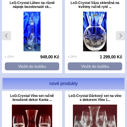
LsG-Crystal Láhev na různé
LsG-Crystal Váza skleněná na
nápoje bezolovnaté sk...
květiny ručně ryté ...
949,00 Kč
1 299,00 Kč
s DPH
s DPH
Vložit do košíku
Vložit do košíku
nové produkty
LsG-Crystal Víno set ručně
LsG-Crystal Dárkový set na víno
broušené dekor Kanta ...
s dekorem Víno 1...