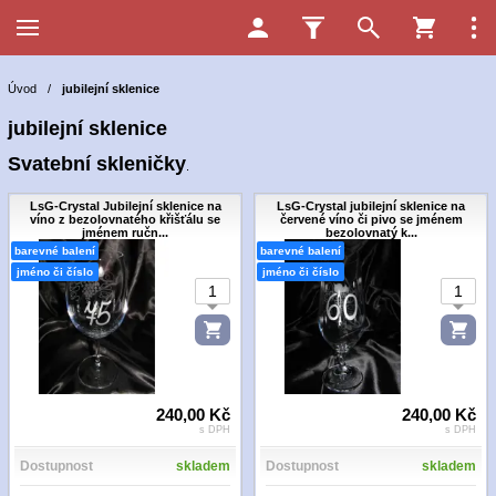
Úvod
/
jubilejní sklenice
jubilejní sklenice
Svatební skleničky
.
LsG-Crystal Jubilejní sklenice na
LsG-Crystal jubilejní sklenice na
víno z bezolovnatého křišťálu se
červené víno či pivo se jménem
jménem ručn...
bezolovnatý k...
barevné balení
barevné balení
jméno či číslo
jméno či číslo
240,00 Kč
240,00 Kč
s DPH
s DPH
Dostupnost
skladem
Dostupnost
skladem