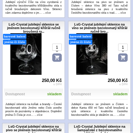
Jubilejní výroční číše na víno vyrobená z
Jubilejní sklenice na pivo se jménem a
kvalitního bezolovnatého křišťálového skla s
číslem – dekor Víno 380 ml Tato ručně
ručně broušeným dekorem Víno. Sklenici
broušená sklenice na pivo z kvalitního
vám zdarma doplníme o jm...
...více
českého bezolovnatého skla s trad...
...více
LsG-Crystal jubilejní sklenice se
LsG-Crystal jubilejní sklenice na
jménem bezolovnatý křišťál ručně
víno se jménem bezolovnatý křišťál
broušená ry...
ručně bro...
barevné balení
barevné balení
jméno či číslo
jméno či číslo
250,00 Kč
250,00 Kč
s DPH
s DPH
Dostupnost
skladem
Dostupnost
skladem
Jubilejní sklenice na koňak a brandy – České
Jubilejní sklenice se jménem a číslem –
bezolovnaté sklo Jméno nebo číslo uveďte
dekor Kanta 450 ml Tato ručně broušená a
prosím do poznámky v objednávce. Doplnění
rytá sklenice z kvalitního českého
jména či čísla je zce...
...více
bezolovnatého skla je ideálním os...
...více
LsG-Crystal jubilejní sklenice na
LsG-Crystal Jubilejní sklenice na
pivo se jménem bezolovnatý křišťál
šampaňské z bezolovnatého