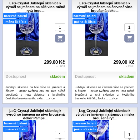
LsG-Crystal Jubilejní sklenice k
LsG-CrystalJubilejní sklenice k
výročí se jménem na bílé víno ručně
výročí se jménem na červené víno
rytá brou...
broušená deko...
barevné balení
barevné balení
jméno či číslo
jméno či číslo
299,00 Kč
299,00 Kč
s DPH
s DPH
Dostupnost
skladem
Dostupnost
skladem
Jubilejní sklenice na bílé víno se jménem a
Jubilejní sklenice na červené víno se jménem
číslem – dekor Květina 260 ml Tato ručně
a číslem – dekor Květina 350 ml Tato ručně
broušená a rytá sklenice z kvalitního
broušená a rytá sklenice z kvalitního
českého bezolovnatého skla...
...více
českého křišťálu, fouka...
...více
LsG-Crystal Jubilejní sklenice k
Lsg-Crystal Jubilejní sklenice k
výročí se jménem na pivo broušená
výročí se jménem na šampus miska
dekor Pampe...
broušená ryt...
barevné balení
barevné balení
jméno či číslo
jméno či číslo