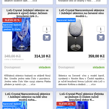
ideálním osobním dárk...
...více
Křišťálové sklo ze sklárny v Nov...
...více
LsG-Crystal Jubilejní sklenice se
LsG-Crystal Narozeninová sklenice
jménem k výročí dekor Ječmen
/ Jubilejní sklenice na červené víno
broušená rytá J...
modrá r...
SLEVA 10 %
barevné balení
barevné balení
jméno či číslo
349,00 Kč
314,10 Kč
359,00 Kč
cena u konkurence
s DPH
s DPH
Dostupnost
skladem
Dostupnost
skladem
Křišťalová sklenice foukaná ve sklárně Nový
Sklenice na červené víno v modré barvě,
Bor. Uveďte jméno nebo číslo v poznámce.
vyrobená v Novém Boru v České republice,
Jméno nebo číslo Vám vyryji zdarma Platba
je ručně broušená firmou Lužické sklo LsG s
předem je nutná u jm...
...více
dekorem Květina a dodává ...
...více
LsG-Crystal Narozeninová sklenice
LsG-Crystal Pivní sklenice třetinka
/ Jubilejní sklenice na bílé víno
se jménem či číslem ručně
modrá noha...
broušená dekor K...
barevné balení
SLEVA 10 %
jméno či číslo
barevné balení