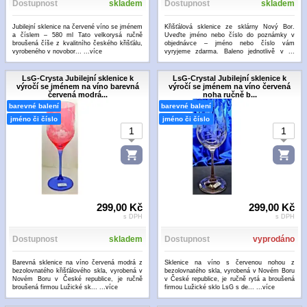
Dostupnost
skladem
Dostupnost
skladem
Jubilejní sklenice na červené víno se jménem
Křišťálová sklenice ze sklárny Nový Bor.
a číslem – 580 ml Tato velkorysá ručně
Uveďte jméno nebo číslo do poznámky v
broušená číše z kvalitního českého křišťálu,
objednávce – jméno nebo číslo vám
vyrobeného v novobor...
...více
vyryjeme zdarma. Baleno jednotlivě v ...
...více
LsG-Crysta Jubilejní sklenice k
LsG-Crystal Jubilejní sklenice k
výročí se jménem na víno barevná
výročí se jménem na víno červená
červená modrá...
noha ručně b...
barevné balení
barevné balení
jméno či číslo
jméno či číslo
299,00 Kč
299,00 Kč
s DPH
s DPH
Dostupnost
skladem
Dostupnost
vyprodáno
Barevná sklenice na víno červená modrá z
Sklenice na víno s červenou nohou z
bezolovnatého křišťálového skla, vyrobená v
bezolovnatého skla, vyrobená v Novém Boru
Novém Boru v České republice, je ručně
v České republice, je ručně rytá a broušená
broušená firmou Lužické sk...
...více
firmou Lužické sklo LsG s de...
...více