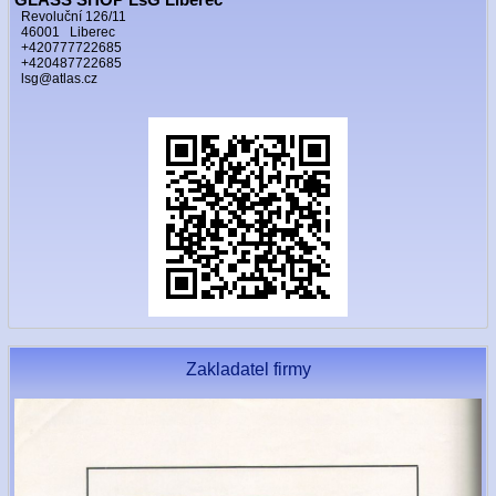
Revoluční 126/11
46001 Liberec
+420777722685
+420487722685
lsg@atlas.cz
Zakladatel firmy