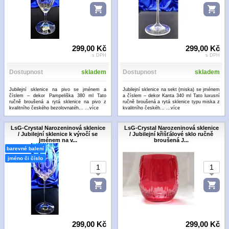
299,00 Kč
299,00 Kč
s DPH
s DPH
Dostupnost
skladem
Dostupnost
skladem
Jubilejní sklenice na pivo se jménem a
Jubilejní sklenice na sekt (miska) se jménem
číslem – dekor Pampeliška 380 ml Tato
a číslem – dekor Kanta 340 ml Tato luxusní
ručně broušená a rytá sklenice na pivo z
ručně broušená a rytá sklenice typu miska z
kvalitního českého bezolovnatéh...
...více
kvalitního českéh...
...více
LsG-Crystal Narozeninová sklenice
LsG-Crystal Narozeninová sklenice
/ Jubilejní sklenice k výročí se
/ Jubilejní křišťálové sklo ručně
jménem na v...
broušená J...
barevné balení
jméno či číslo
299,00 Kč
299,00 Kč