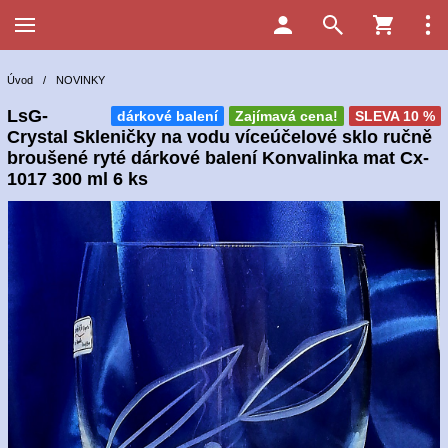
Úvod
/
NOVINKY
LsG-
dárkové balení
Zajímavá cena!
SLEVA 10 %
Crystal Skleničky na vodu víceúčelové sklo ručně
broušené ryté dárkové balení Konvalinka mat Cx-
1017 300 ml 6 ks