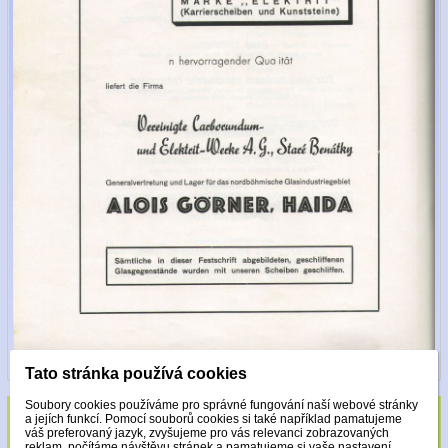
Tato stránka používá cookies
Soubory cookies používáme pro správné fungování naší webové stránky
a jejích funkcí. Pomocí souborů cookies si také například pamatujeme
Sklo zdobeno pouze krystaly Made with
váš preferovaný jazyk, zvyšujeme pro vás relevanci zobrazovaných
reklam, počítáme návštěvu stránek a pamatujeme si vaše nastavení