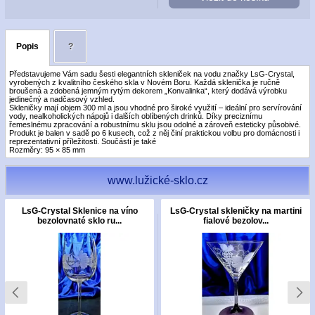
Popis
?
Představujeme Vám sadu šesti elegantních skleniček na vodu značky LsG-Crystal,
vyrobených z kvalitního českého skla v Novém Boru. Každá sklenička je ručně
broušená a zdobená jemným rytým dekorem „Konvalinka“, který dodává výrobku
jedinečný a nadčasový vzhled.
Skleničky mají objem 300 ml a jsou vhodné pro široké využití – ideální pro servírování
vody, nealkoholických nápojů i dalších oblíbených drinků. Díky preciznímu
řemeslnému zpracování a robustnímu sklu jsou odolné a zároveň esteticky působivé.
Produkt je balen v sadě po 6 kusech, což z něj činí praktickou volbu pro domácnosti i
reprezentativní příležitosti. Součástí je také
Rozměry: 95 × 85 mm
www.lužické-sklo.cz
LsG-Crystal Sklenice na víno
LsG-Crystal skleničky na martini
bezolovnaté sklo ru...
fialové bezolov...