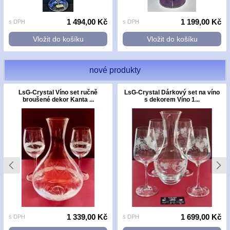
1 494,00 Kč
1 199,00 Kč
s DPH
s DPH
Vložit do košíku
Vložit do košíku
nové produkty
LsG-Crystal Víno set ručně
LsG-Crystal Dárkový set na víno
broušené dekor Kanta ...
s dekorem Víno 1...
1 339,00 Kč
1 699,00 Kč
s DPH
s DPH