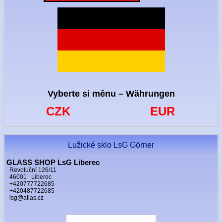
Vyberte si měnu – Währungen
CZK
EUR
Lužické sklo LsG Görner
GLASS SHOP LsG Liberec
Revoluční 126/11
46001 Liberec
+420777722685
+420487722685
lsg@atlas.cz