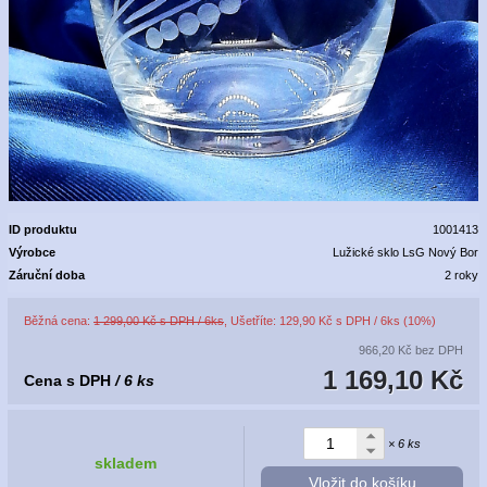
ID produktu
1001413
Výrobce
Lužické sklo LsG Nový Bor
Záruční doba
2 roky
Běžná cena:
1 299,00 Kč s DPH / 6ks
, Ušetříte: 129,90 Kč s DPH / 6ks (10%)
966,20 Kč
bez DPH
1 169,10 Kč
Cena s DPH
/ 6 ks
× 6 ks
skladem
Vložit do košíku