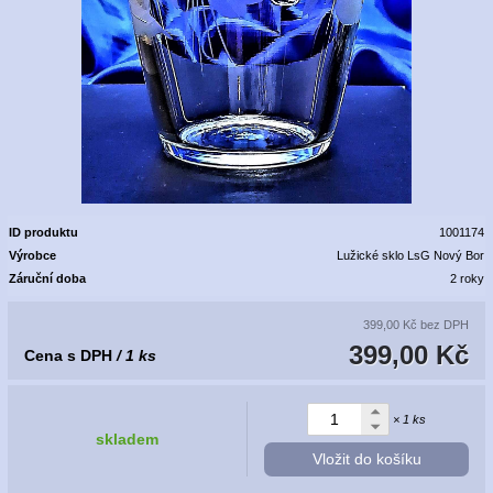
ID produktu
1001174
Výrobce
Lužické sklo LsG Nový Bor
Záruční doba
2 roky
399,00 Kč
bez DPH
399,00 Kč
Cena s DPH
/ 1 ks
× 1 ks
skladem
Vložit do košíku