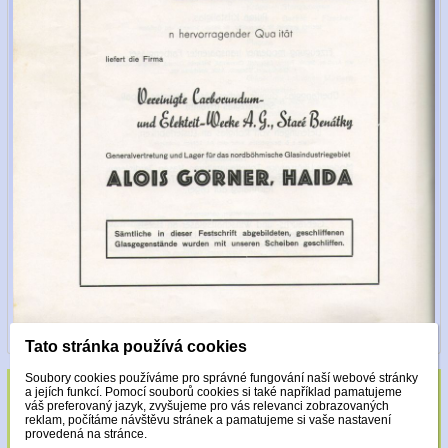
Tato stránka používá cookies
Soubory cookies používáme pro správné fungování naší webové stránky
a jejích funkcí. Pomocí souborů cookies si také například pamatujeme
Sklo zdobeno pouze krystaly Made with
váš preferovaný jazyk, zvyšujeme pro vás relevanci zobrazovaných
reklam, počítáme návštěvu stránek a pamatujeme si vaše nastavení
Swarovski.
provedená na stránce.