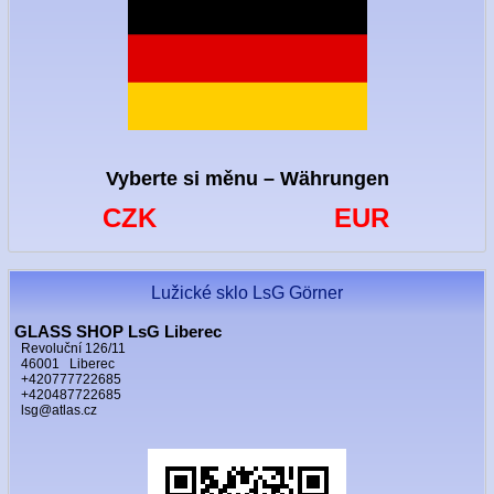
Vyberte si měnu – Währungen
CZK
EUR
Lužické sklo LsG Görner
GLASS SHOP LsG Liberec
Revoluční 126/11
46001 Liberec
+420777722685
+420487722685
lsg@atlas.cz