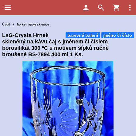
Úvod
/
horké nápoje sklenice
LsG-Crysta Hrnek
barevné balení
jméno či číslo
skleněný na kávu čaj s jménem či číslem
borosilikát 300 °C s motivem šípků ručně
broušené BS-7894 400 ml 1 Ks.