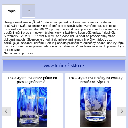
Popis
?
Designová sklenice „Šípek“ , která přežije horkou kávu i náročné každodenní
používání? Naše sklenice z prvotřídního borosilikátového varného skla kombinuje
mimořádnou odolnost do 300 °C s jemným řemeslným zpracováním. Dominantou je
tradiční ruční brus s motivem šípku, který z každého kusu dělá unikátní doplněk.
S rozměry 120 x 86 + 37 mm 400 ml. se skvěle drží a hodí se pro všechny vaše
oblíbené nápoje. Sklenice je vhodná do mikrovlnné trouby i myčky nádobí, což
zaručuje její snadnou údržbu. Pokud ji chcete proměnit v jedinečný osobní dar, využijte
možnost gravírování jména nebo čísla na zakázku. Požadavek uveďte do poznámky v
objednávce.
Nutná platba předem.
www.lužické-sklo.cz
LsG-Crystal Sklenice půllitr na
LsG-Crystal Skleničky na whisky
pivo se jménem č...
broušené Šípek d...