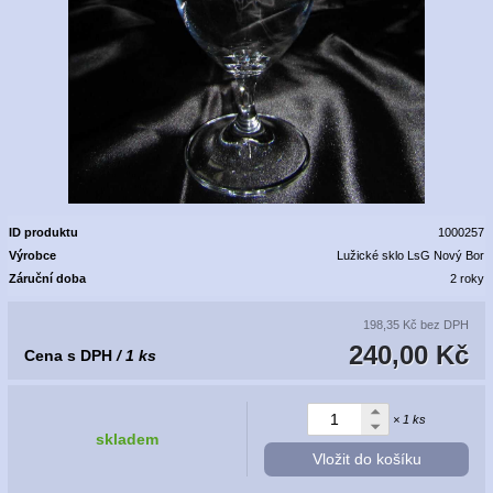
ID produktu
1000257
Výrobce
Lužické sklo LsG Nový Bor
Záruční doba
2 roky
198,35 Kč
bez DPH
240,00 Kč
Cena s DPH
/ 1 ks
× 1 ks
skladem
Vložit do košíku