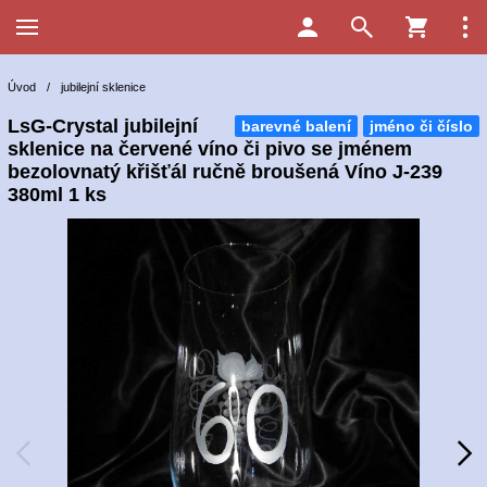
Úvod
/
jubilejní sklenice
LsG-Crystal jubilejní
barevné balení
jméno či číslo
sklenice na červené víno či pivo se jménem
bezolovnatý křišťál ručně broušená Víno J-239
380ml 1 ks