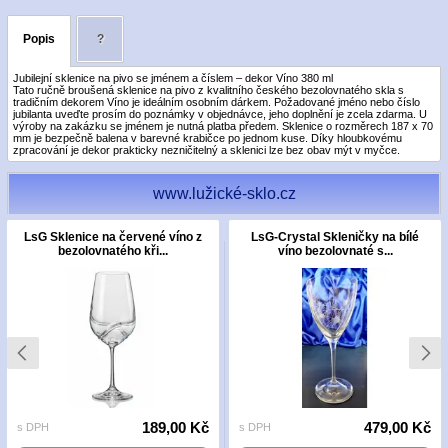
Popis
?
Jubilejní sklenice na pivo se jménem a číslem – dekor Víno 380 ml
Tato ručně broušená sklenice na pivo z kvalitního českého bezolovnatého skla s
tradičním dekorem Víno je ideálním osobním dárkem. Požadované jméno nebo číslo
jubilanta uveďte prosím do poznámky v objednávce, jeho doplnění je zcela zdarma. U
výroby na zakázku se jménem je nutná platba předem. Sklenice o rozměrech 187 x 70
mm je bezpečně balena v barevné krabičce po jednom kuse. Díky hloubkovému
zpracování je dekor prakticky nezničitelný a sklenici lze bez obav mýt v myčce.
www.lužické-sklo.cz
LsG Sklenice na červené víno z
LsG-Crystal Skleničky na bílé
bezolovnatého kři...
víno bezolovnaté s...
189,00 Kč
479,00 Kč
s DPH
s DPH