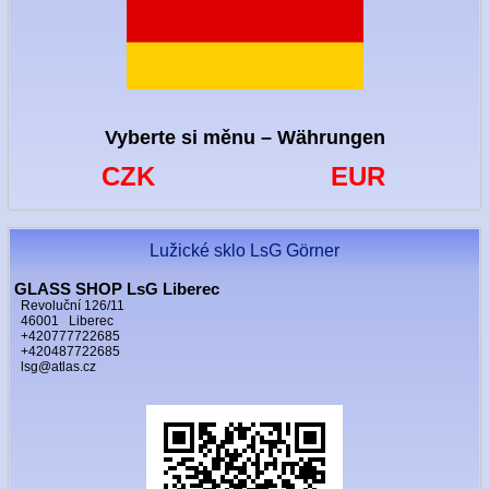
Vyberte si měnu – Währungen
CZK
EUR
Lužické sklo LsG Görner
GLASS SHOP LsG Liberec
Revoluční 126/11
46001 Liberec
+420777722685
+420487722685
lsg@atlas.cz