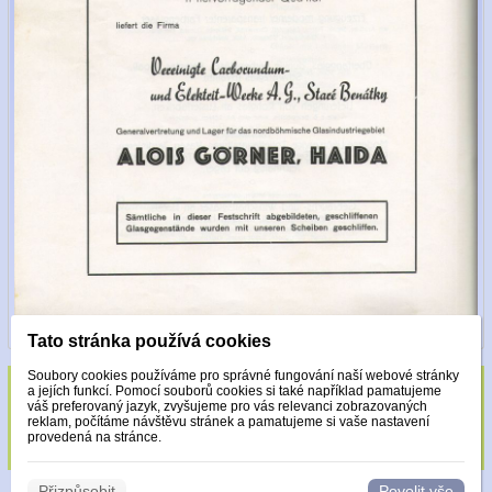
Tato stránka používá cookies
Soubory cookies používáme pro správné fungování naší webové stránky
a jejích funkcí. Pomocí souborů cookies si také například pamatujeme
Sklo zdobeno pouze krystaly Made with
váš preferovaný jazyk, zvyšujeme pro vás relevanci zobrazovaných
reklam, počítáme návštěvu stránek a pamatujeme si vaše nastavení
Swarovski.
provedená na stránce.
Přizpůsobit
Povolit vše