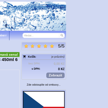
MÍNKY
5
/
5
ímavá cena!
Košík:
je prázdný
3 450ml 6
bez DPH:
0,00 Kč
s DPH:
0 Kč
Zobrazit
Zde odstoupíte od smlouvy...