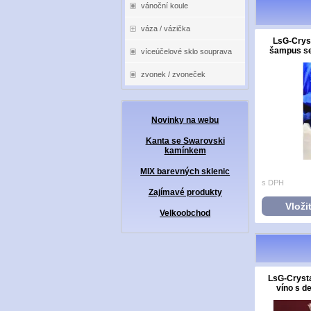
vánoční koule
váza / vázička
LsG-Cryst
šampus sek
víceúčelové sklo souprava
zvonek / zvoneček
Novinky na webu
Kanta se Swarovski
kamínkem
MIX barevných sklenic
s DPH
Zajímavé produkty
Vloži
Velkoobchod
LsG-Crysta
víno s d