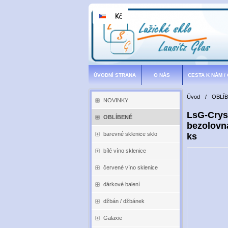
ÚVODNÍ STRANA
O NÁS
CESTA K NÁM /
Úvod
/
OBLÍ
NOVINKY
LsG-Cryst
OBLÍBENÉ
bezolovna
barevné sklenice sklo
ks
bílé víno sklenice
červené víno sklenice
dárkové balení
džbán / džbánek
Galaxie