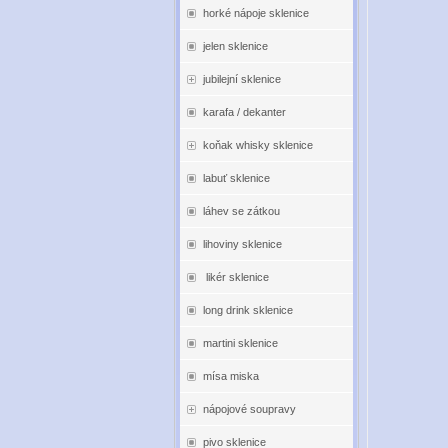
horké nápoje sklenice
jelen sklenice
jubilejní sklenice
karafa / dekanter
koňak whisky sklenice
labuť sklenice
láhev se zátkou
lihoviny sklenice
likér sklenice
long drink sklenice
martini sklenice
mísa miska
nápojové soupravy
pivo sklenice