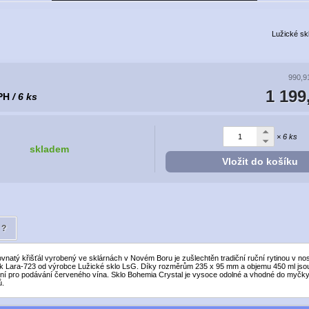
Lužické sk
990,9
1 199
PH
/ 6 ks
× 6 ks
skladem
Vložit do košíku
?
vnatý křišťál vyrobený ve sklárnách v Novém Boru je zušlechtěn tradiční ruční rytinou v no
k Lara-723 od výrobce Lužické sklo LsG. Díky rozměrům 235 x 95 mm a objemu 450 ml jsou
ální pro podávání červeného vína. Sklo Bohemia Crystal je vysoce odolné a vhodné do myčky
ů.