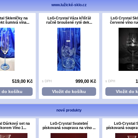
www.lužické-sklo.cz
al Skleničky na
LsG-Crystal Váza křišťál
LsG Crystal Sk
t šumivá vína...
ručně broušené ryté dek...
červené víno ruč
519,00 Kč
999,00 Kč
1
s DPH
s DPH
t do košíku
Vložit do košíku
Vložit do 
nové produkty
l Dárkový set na
LsG-Crystal Svatební
LsG-Crystal 
ekorem Víno 1...
pískovaná souprava na víno ...
pískovaná souprava