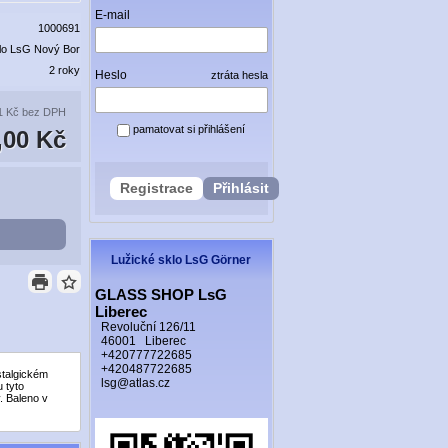
E-mail
1000691
lo LsG Nový Bor
2 roky
Heslo
ztráta hesla
1 Kč
bez DPH
pamatovat si přihlášení
,00 Kč
Registrace
Přihlásit
Lužické sklo LsG Görner
GLASS SHOP LsG
Liberec
Revoluční 126/11
46001 Liberec
+420777722685
+420487722685
stalgickém
lsg@atlas.cz
 tyto
. Baleno v