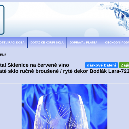
 OTEVÍRACÍ DOBA
DOTAZ KE KOUPI SKLA
DOPRAVA / PLATBA
OBCHODNÍ POD
BENÉ
al Sklenice na červené víno
dárkové balení
Zaj
té sklo ručně broušené / ryté dekor Bodlák Lara-72