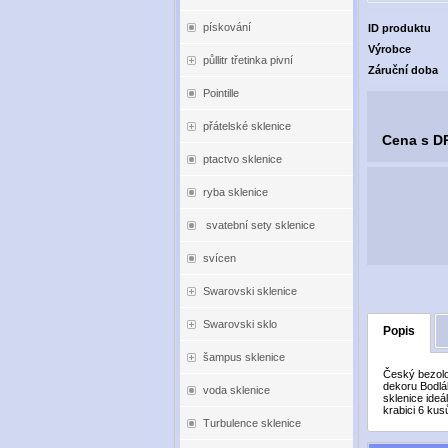
pískování
ID produktu
Výrobce
půllitr třetinka pivní
Záruční doba
Pointille
přátelské sklenice
Cena s D
ptactvo sklenice
ryba sklenice
svatební sety sklenice
svícen
Swarovski sklenice
Swarovski sklo
Popis
šampus sklenice
Český bezolo
dekoru Bodlá
voda sklenice
sklenice ide
krabici 6 kus
Turbulence sklenice