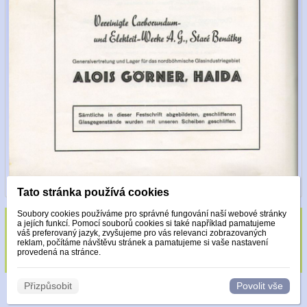
Tato stránka používá cookies
Soubory cookies používáme pro správné fungování naší webové stránky
a jejích funkcí. Pomocí souborů cookies si také například pamatujeme
Sklo zdobeno pouze krystaly Made with
váš preferovaný jazyk, zvyšujeme pro vás relevanci zobrazovaných
reklam, počítáme návštěvu stránek a pamatujeme si vaše nastavení
Swarovski.
provedená na stránce.
Přizpůsobit
Povolit vše
© 2026 WEXBO |
www.wexbo.com