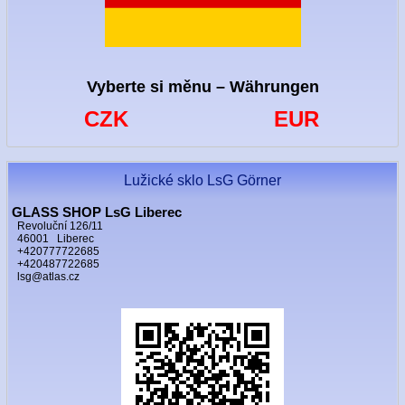
Vyberte si měnu – Währungen
CZK
EUR
Lužické sklo LsG Görner
GLASS SHOP LsG Liberec
Revoluční 126/11
46001 Liberec
+420777722685
+420487722685
lsg@atlas.cz