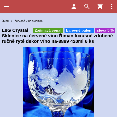
Úvod
/
červené víno sklenice
LsG Crystal
Zajímavá cena!
barevné balení
sleva 5 %
Sklenice na červené víno Říman luxusně zdobené
ručně ryté dekor Víno Ita-8889 420ml 6 ks