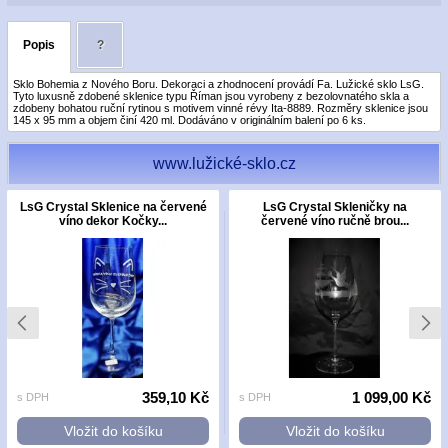
Popis
?
Sklo Bohemia z Nového Boru. Dekoraci a zhodnocení provádí Fa. Lužické sklo LsG.
Tyto luxusně zdobené sklenice typu Říman jsou vyrobeny z bezolovnatého skla a
zdobeny bohatou ruční rytinou s motivem vinné révy Ita-8889. Rozměry sklenice jsou
145 x 95 mm a objem činí 420 ml. Dodáváno v originálním balení po 6 ks.
www.lužické-sklo.cz
LsG Crystal Sklenice na červené
LsG Crystal Skleničky na
víno dekor Kočky...
červené víno ručně brou...
359,10 Kč
1 099,00 Kč
s DPH
s DPH
Vložit do košíku
Vložit do košíku