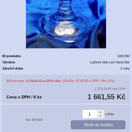
ID produktu
1001392
Výrobce
Lužické sklo LsG Nový Bor
Záruční doba
2 roky
Běžná cena:
1 749,00 Kč s DPH / 6ks
, Ušetříte: 87,45 Kč s DPH / 6ks (5%)
1 373,18 Kč
bez DPH
1 661,55 Kč
Cena s DPH
/ 6 ks
× 6 ks
na dotaz
Vložit do košíku