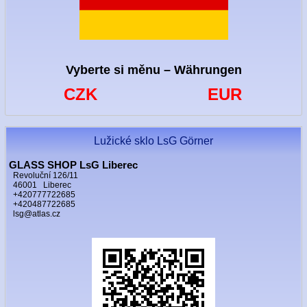
Vyberte si měnu – Währungen
CZK
EUR
Lužické sklo LsG Görner
GLASS SHOP LsG Liberec
Revoluční 126/11
46001 Liberec
+420777722685
+420487722685
lsg@atlas.cz