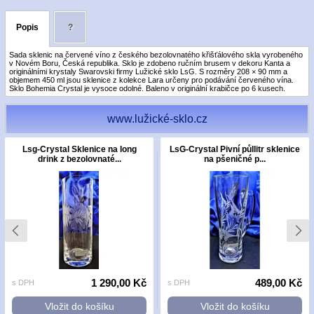
Popis
?
Sada sklenic na červené víno z českého bezolovnatého křišťálového skla vyrobeného
v Novém Boru, Česká republika. Sklo je zdobeno ručním brusem v dekoru Kanta a
originálními krystaly Swarovski firmy Lužické sklo LsG. S rozměry 208 × 90 mm a
objemem 450 ml jsou sklenice z kolekce Lara určeny pro podávání červeného vína.
Sklo Bohemia Crystal je vysoce odolné. Baleno v originální krabičce po 6 kusech.
www.lužické-sklo.cz
Lsg-Crystal Sklenice na long
LsG-Crystal Pivní půllitr sklenice
drink z bezolovnaté...
na pšeničné p...
1 290,00 Kč
489,00 Kč
s DPH
s DPH
Vložit do košíku
Vložit do košíku