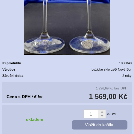
ID produktu
1000840
Výrobce
Lužické sklo LsG Nový Bor
Záruční doba
2 roky
1 296,69 Kč
bez DPH
1 569,00 Kč
Cena s DPH
/ 6 ks
× 6 ks
skladem
Vložit do košíku