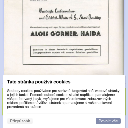
Tato stránka používá cookies
Soubory cookies používáme pro správné fungování naší webové stránky
a jejích funkcí. Pomocí souborů cookies si také například pamatujeme
Sklo zdobeno pouze krystaly Made with
váš preferovaný jazyk, zvyšujeme pro vás relevanci zobrazovaných
reklam, počítáme návštěvu stránek a pamatujeme si vaše nastavení
Swarovski.
provedená na stránce.
Přizpůsobit
Povolit vše
© 2026 WEXBO |
www.wexbo.com