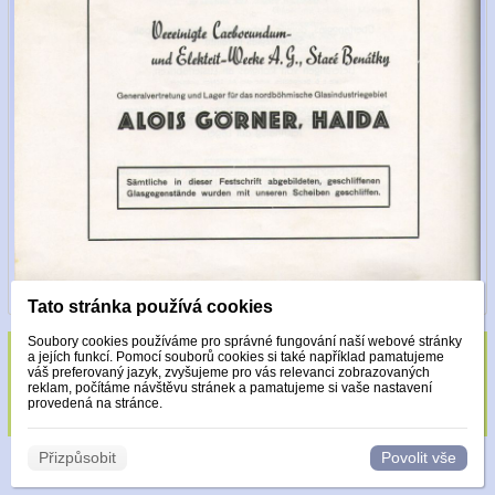
Tato stránka používá cookies
Soubory cookies používáme pro správné fungování naší webové stránky
a jejích funkcí. Pomocí souborů cookies si také například pamatujeme
Sklo zdobeno pouze krystaly Made with
váš preferovaný jazyk, zvyšujeme pro vás relevanci zobrazovaných
reklam, počítáme návštěvu stránek a pamatujeme si vaše nastavení
Swarovski.
provedená na stránce.
Přizpůsobit
Povolit vše
© 2026 WEXBO |
www.wexbo.com