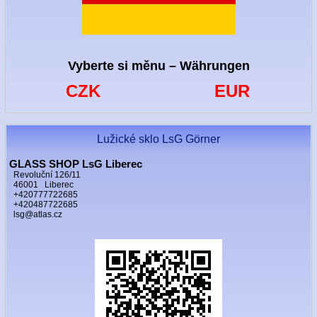
Vyberte si měnu – Währungen
CZK
EUR
Lužické sklo LsG Görner
GLASS SHOP LsG Liberec
Revoluční 126/11
46001 Liberec
+420777722685
+420487722685
lsg@atlas.cz