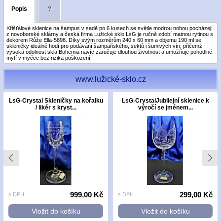
Popis
?
Křišťálové sklenice na šampus v sadě po 6 kusech se světle modrou nohou pocházejí
z novoborské sklárny a česká firma Lužické sklo LsG je ručně zdobí matnou rytinou s
dekorem Růže Ella-5898. Díky svým rozměrům 240 x 60 mm a objemu 190 ml se
skleničky ideálně hodí pro podávání šampaňského, sektů i šumivých vín, přičemž
vysoká odolnost skla Bohemia navíc zaručuje dlouhou životnost a umožňuje pohodlné
mytí v myčce bez rizika poškození.
www.lužické-sklo.cz
LsG-Crystal Skleničky na kořalku
LsG-CrystalJubilejní sklenice k
/ likér s kryst...
výročí se jménem...
999,00 Kč
299,00 Kč
s DPH
s DPH
Vložit do košíku
Vložit do košíku