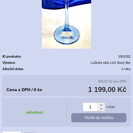
ID produktu
1001281
Výrobce
Lužické sklo LsG Nový Bor
Záruční doba
2 roky
990,91 Kč
bez DPH
1 199,00 Kč
Cena s DPH
/ 6 ks
× 6 ks
skladem
Vložit do košíku