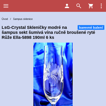
Úvod
/
šampus sklenice
LsG-Crystal Skleničky modré na
barevné balení
šampus sekt šumivá vína ručně broušené ryté
Růže Ella-5898 190ml 6 ks