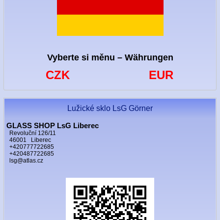
Vyberte si měnu – Währungen
CZK
EUR
Lužické sklo LsG Görner
GLASS SHOP LsG Liberec
Revoluční 126/11
46001 Liberec
+420777722685
+420487722685
lsg@atlas.cz