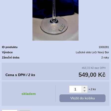
ID produktu
1000281
Výrobce
Lužické sklo LsG Nový Bor
Záruční doba
2 roky
453,72 Kč
bez DPH
549,00 Kč
Cena s DPH
/ 2 ks
× 2 ks
skladem
Vložit do košíku