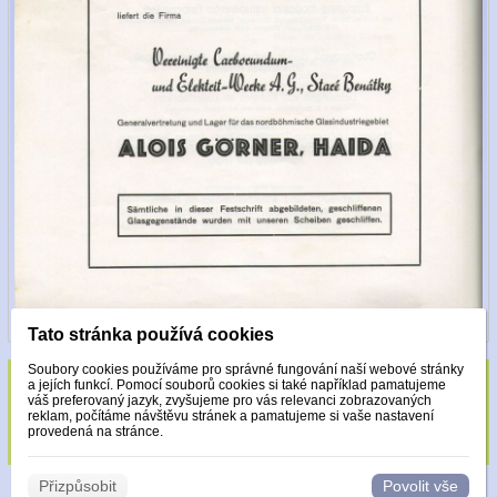
Tato stránka používá cookies
Soubory cookies používáme pro správné fungování naší webové stránky
a jejích funkcí. Pomocí souborů cookies si také například pamatujeme
Sklo zdobeno pouze krystaly Made with
váš preferovaný jazyk, zvyšujeme pro vás relevanci zobrazovaných
reklam, počítáme návštěvu stránek a pamatujeme si vaše nastavení
Swarovski.
provedená na stránce.
Přizpůsobit
Povolit vše
© 2026 WEXBO |
www.wexbo.com