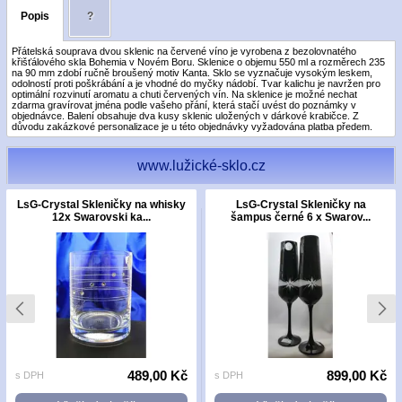
Popis
?
Přátelská souprava dvou sklenic na červené víno je vyrobena z bezolovnatého
křišťálového skla Bohemia v Novém Boru. Sklenice o objemu 550 ml a rozměrech 235
na 90 mm zdobí ručně broušený motiv Kanta. Sklo se vyznačuje vysokým leskem,
odolností proti poškrábání a je vhodné do myčky nádobí. Tvar kalichu je navržen pro
optimální rozvinutí aromatu a chuti červených vín. Na sklenice je možné nechat
zdarma gravírovat jména podle vašeho přání, která stačí uvést do poznámky v
objednávce. Balení obsahuje dva kusy sklenic uložených v dárkové krabičce. Z
důvodu zakázkové personalizace je u této objednávky vyžadována platba předem.
www.lužické-sklo.cz
LsG-Crystal Skleničky na whisky
LsG-Crystal Skleničky na
12x Swarovski ka...
šampus černé 6 x Swarov...
489,00 Kč
899,00 Kč
s DPH
s DPH