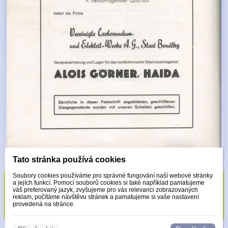
Tato stránka používá cookies
Soubory cookies používáme pro správné fungování naší webové stránky
a jejích funkcí. Pomocí souborů cookies si také například pamatujeme
Sklo zdobeno pouze krystaly Made with
váš preferovaný jazyk, zvyšujeme pro vás relevanci zobrazovaných
reklam, počítáme návštěvu stránek a pamatujeme si vaše nastavení
Swarovski.
provedená na stránce.