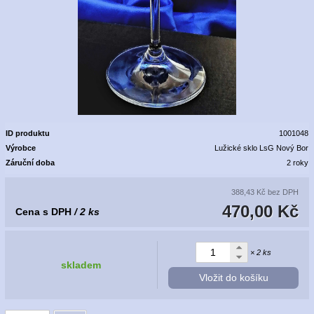
ID produktu
1001048
Výrobce
Lužické sklo LsG Nový Bor
Záruční doba
2 roky
388,43 Kč
bez DPH
470,00 Kč
Cena s DPH
/ 2 ks
× 2 ks
skladem
Vložit do košíku