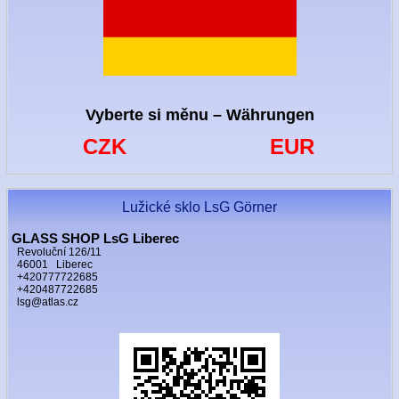
Vyberte si měnu – Währungen
CZK
EUR
Lužické sklo LsG Görner
GLASS SHOP LsG Liberec
Revoluční 126/11
46001 Liberec
+420777722685
+420487722685
lsg@atlas.cz