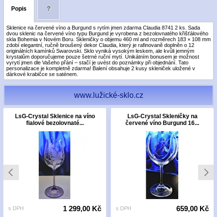
Popis
?
Sklenice na červené víno a Burgund s rytím jmen zdarma Claudia 8741 2 ks. Sada
dvou sklenic na červené víno typu Burgund je vyrobena z bezolovnatého křišťálového
skla Bohemia v Novém Boru. Skleničky o objemu 460 ml and rozměrech 183 × 108 mm
zdobí elegantní, ručně broušený dekor Claudia, který je rafinovaně doplněn o 12
originálních kamínků Swarovski. Sklo vyniká vysokým leskem, ale kvůli jemným
krystalům doporučujeme pouze šetrné ruční mytí. Unikátním bonusem je možnost
vyrytí jmen dle Vašeho přání – stačí je uvést do poznámky při objednání. Tato
personalizace je kompletně zdarma! Balení obsahuje 2 kusy skleniček uložené v
dárkové krabičce se saténem.
www.lužické-sklo.cz
LsG-Crystal Sklenice na víno
LsG-Crystal Skleničky na
fialové bezolovnaté...
červené víno Burgund 16...
1 299,00 Kč
659,00 Kč
s DPH
s DPH