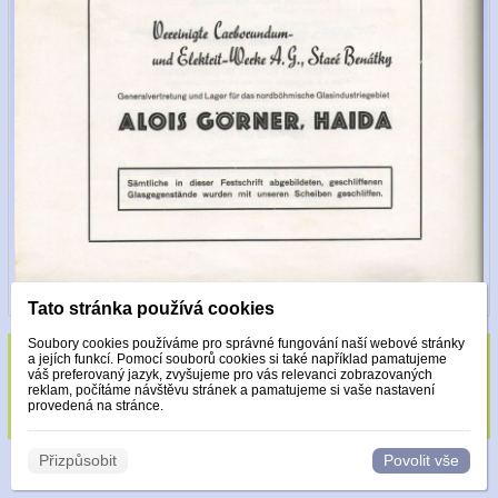
Tato stránka používá cookies
Soubory cookies používáme pro správné fungování naší webové stránky
a jejích funkcí. Pomocí souborů cookies si také například pamatujeme
Sklo zdobeno pouze krystaly Made with
váš preferovaný jazyk, zvyšujeme pro vás relevanci zobrazovaných
reklam, počítáme návštěvu stránek a pamatujeme si vaše nastavení
Swarovski.
provedená na stránce.
Přizpůsobit
Povolit vše
© 2026 WEXBO |
www.wexbo.com