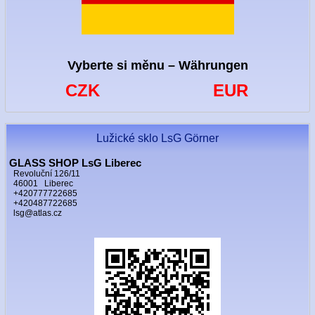
Vyberte si měnu – Währungen
CZK
EUR
Lužické sklo LsG Görner
GLASS SHOP LsG Liberec
Revoluční 126/11
46001 Liberec
+420777722685
+420487722685
lsg@atlas.cz