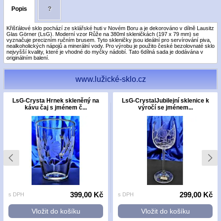
Popis
?
Křišťálové sklo pochází ze sklářské huti v Novém Boru a je dekorováno v dílně Lausitz
Glas Görner (LsG). Moderní vzor Růže na 380ml skleničkách (197 x 79 mm) se
vyznačuje precizním ručním brusem. Tyto skleničky jsou ideální pro servírování piva,
nealkoholických nápojů a minerální vody. Pro výrobu je použito české bezolovnaté sklo
nejvyšší kvality, které je vhodné do myčky nádobí. Tato 6dílná sada je dodávána v
originálním balení.
www.lužické-sklo.cz
LsG-Crysta Hrnek skleněný na
LsG-CrystalJubilejní sklenice k
kávu čaj s jménem č...
výročí se jménem...
399,00 Kč
299,00 Kč
s DPH
s DPH
Vložit do košíku
Vložit do košíku