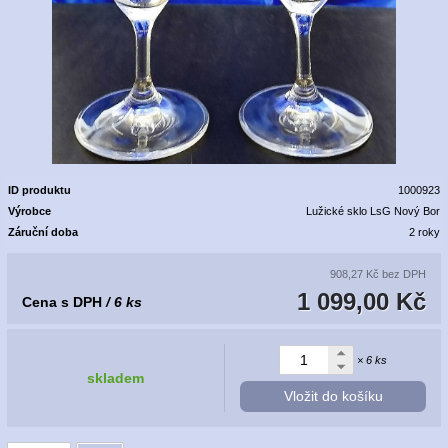
ID produktu
1000923
Výrobce
Lužické sklo LsG Nový Bor
Záruční doba
2 roky
908,27 Kč
bez DPH
1 099,00 Kč
Cena s DPH
/ 6 ks
× 6 ks
skladem
Vložit do košíku