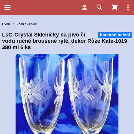
Úvod
/
voda sklenice
LsG-Crystal Skleničky na pivo či
barevné balení
vodu ručně broušené ryté, dekor Růže Kate-1019
380 ml 6 ks