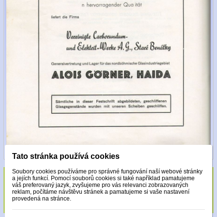
Tato stránka používá cookies
Soubory cookies používáme pro správné fungování naší webové stránky
a jejích funkcí. Pomocí souborů cookies si také například pamatujeme
Sklo zdobeno pouze krystaly Made with
váš preferovaný jazyk, zvyšujeme pro vás relevanci zobrazovaných
reklam, počítáme návštěvu stránek a pamatujeme si vaše nastavení
Swarovski.
provedená na stránce.