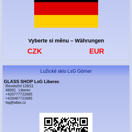
Vyberte si měnu – Währungen
CZK
EUR
Lužické sklo LsG Görner
GLASS SHOP LsG Liberec
Revoluční 126/11
46001 Liberec
+420777722685
+420487722685
lsg@atlas.cz