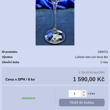
ID produktu
1000721
Výrobce
Lužické sklo LsG Nový Bor
Záruční doba
2 roky
1 314,05 Kč
bez DPH
1 590,00 Kč
Cena s DPH
/ 6 ks
× 6 ks
skladem
Vložit do košíku