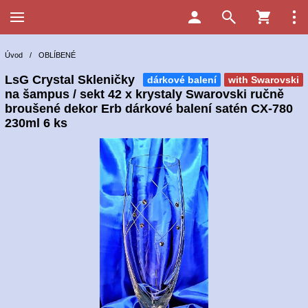
Úvod
/
OBLÍBENÉ
LsG Crystal Skleničky
dárkové balení
with Swarovski
na šampus / sekt 42 x krystaly Swarovski ručně
broušené dekor Erb dárkové balení satén CX-780
230ml 6 ks