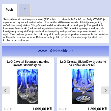
Popis
?
Šest skleniček na šampus a sekt (230 ml) o rozměrech 245 × 60 mm řady CX-780 je
vyrobeno z vysoce kvalitního bezolovnatého křišťálového skla. Zdobí je elegantní,
ručně broušený dekor Erb, přičemž každou sklenku vkusně doplňuje 7 originálních
kamínků Swarovski (celkem 42 krystalů v balení). Sklo vyniká vysokým leskem, ale
kvůli jemným krystalům je nevhodné do myčky a doporučujeme pouze šetrné ruční
mytí. Tvar sklenic je navržen tak, aby dokonale podpořil perlení a rozvinul chuť vašeho
oblíbeného šumivého vína. Balení obsahuje 6 kusů skleniček uložených v dárkové
krabičce se saténem.
www.lužické-sklo.cz
LsG-Crystal Souprava na víno
LsG-Crystal Skleničky broušené
karafa skleničky ru...
na koňak dekor Rů...
1 099,00 Kč
1 299,00 Kč
s DPH
s DPH