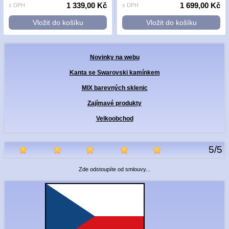
1 339,00 Kč
1 699,00 Kč
s DPH
s DPH
Vložit do košíku
Vložit do košíku
Novinky na webu
Kanta se Swarovski kamínkem
MIX barevných sklenic
Zajímavé produkty
Velkoobchod
5
/
5
Zde odstoupíte od smlouvy...