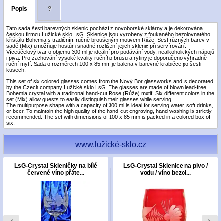
Popis
?
Tato sada šesti barevných sklenic pochází z novoborské sklárny a je dekorována
českou firmou Lužické sklo LsG. Sklenice jsou vyrobeny z foukaného bezolovnatého
křišťálu Bohemia s tradičním ručně broušeným motivem Růže. Šest různých barev v
sadě (Mix) umožňuje hostům snadné rozlišení jejich sklenic při servírování.
Víceúčelový tvar o objemu 300 ml je ideální pro podávání vody, nealkoholických nápojů
i piva. Pro zachování vysoké kvality ručního brusu a rytiny je doporučeno výhradně
ruční mytí. Sada o rozměrech 100 x 85 mm je balena v barevné krabičce po šesti
kusech.
This set of six colored glasses comes from the Nový Bor glassworks and is decorated
by the Czech company Lužické sklo LsG. The glasses are made of blown lead-free
Bohemia crystal with a traditional hand-cut Rose (Růže) motif. Six different colors in the
set (Mix) allow guests to easily distinguish their glasses while serving.
The multipurpose shape with a capacity of 300 ml is ideal for serving water, soft drinks,
or beer. To maintain the high quality of the hand-cut engraving, hand washing is strictly
recommended. The set with dimensions of 100 x 85 mm is packed in a colored box of
six.
www.lužické-sklo.cz
LsG-Crystal Skleničky na bílé
LsG-Crystal Sklenice na pivo /
červené víno přáte...
vodu / víno bezol...