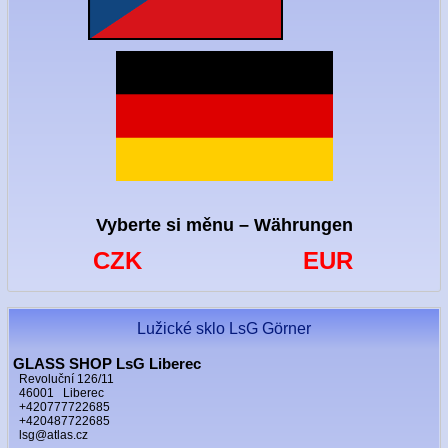
Vyberte si měnu – Währungen
CZK
EUR
Lužické sklo LsG Görner
GLASS SHOP LsG Liberec
Revoluční 126/11
46001 Liberec
+420777722685
+420487722685
lsg@atlas.cz