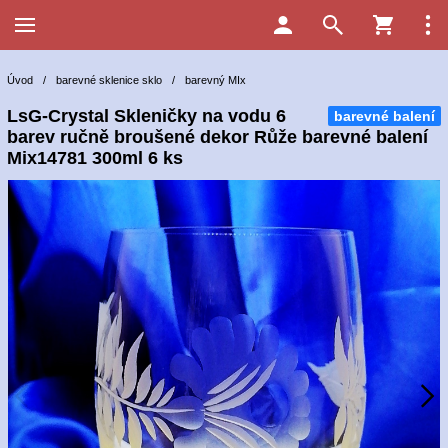
Úvod
/
barevné sklenice sklo
/
barevný MIx
LsG-Crystal Skleničky na vodu 6
barevné balení
barev ručně broušené dekor Růže barevné balení
Mix14781 300ml 6 ks