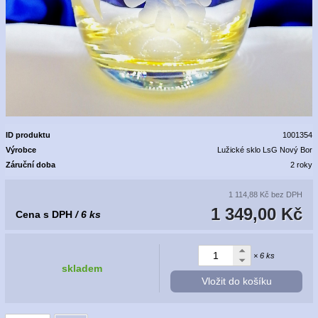
ID produktu
1001354
Výrobce
Lužické sklo LsG Nový Bor
Záruční doba
2 roky
1 114,88 Kč
bez DPH
1 349,00 Kč
Cena s DPH
/ 6 ks
× 6 ks
skladem
Vložit do košíku