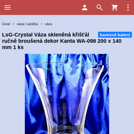
Úvod
/
váza / vázička
/
váza
LsG-Crystal Váza skleněná křišťál
barevné balení
ručně broušená dekor Kanta WA-098 200 x 140
mm 1 ks