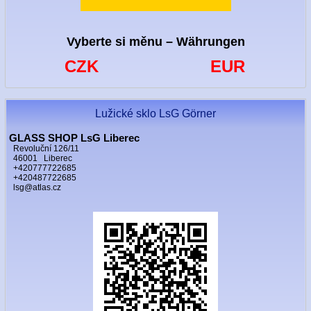
Vyberte si měnu – Währungen
CZK
EUR
Lužické sklo LsG Görner
GLASS SHOP LsG Liberec
Revoluční 126/11
46001 Liberec
+420777722685
+420487722685
lsg@atlas.cz