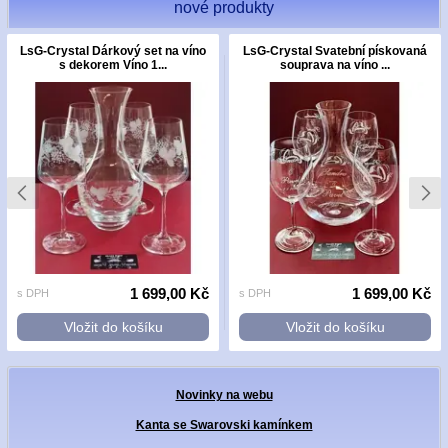
nové produkty
LsG-Crystal Dárkový set na víno
LsG-Crystal Svatební pískovaná
s dekorem Víno 1...
souprava na víno ...
1 699,00 Kč
1 699,00 Kč
s DPH
s DPH
Vložit do košíku
Vložit do košíku
Novinky na webu
Kanta se Swarovski kamínkem