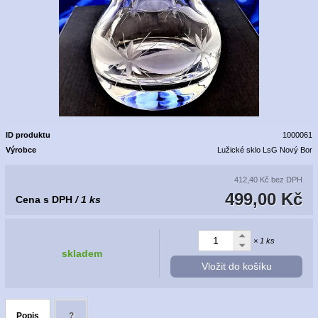
ID produktu
1000061
Výrobce
Lužické sklo LsG Nový Bor
412,40 Kč
bez DPH
499,00 Kč
Cena s DPH
/ 1 ks
× 1 ks
skladem
Vložit do košíku
Popis
?