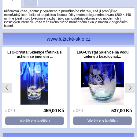
Křišťálová váza „Kanta“ je vyrobena z prvotřídního křišťálu, což jí propůjčuje
mimořádný lesk, brilanci a optickou čistotu. Díky svému elegantnímu tvaru (200 × 140
mm) je ideální pro květinové vazby i jako samostatná dekorace do moderních i
klasických interiérů. Váza z českého ručně broušeného skla je balena v originálním
balení.
www.lužické-sklo.cz
LsG-Crystal Sklenice třetinka s
LsG-Crystal Sklenice na vodu
uchem se jménem ...
zelené z bezolovnat...
459,00 Kč
537,00 Kč
s DPH
s DPH
Vložit do košíku
Vložit do košíku