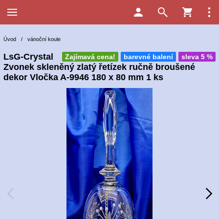
Úvod
/
vánoční koule
LsG-Crystal
Zajímavá cena!
barevné balení
sleva 5 %
Zvonek skleněný zlatý řetízek ručně broušené
dekor Vločka A-9946 180 x 80 mm 1 ks