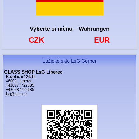
Vyberte si měnu – Währungen
CZK
EUR
Lužické sklo LsG Görner
GLASS SHOP LsG Liberec
Revoluční 126/11
46001 Liberec
+420777722685
+420487722685
lsg@atlas.cz