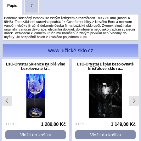
Popis
?
Bohemia skleněný zvonek se zlatým řetízkem o rozměrech 180 x 80 mm (model A-
9946). Tato základní surovina pochází z České republiky z Nového Boru a motivem
vánoční vločky ji ručně dekoruje česká firma Lužické sklo LsG. Zvonek slouží jako
originální vánoční dekorace, elegantní doplněk do interiéru nebo jako tradiční sváteční
dárek. Vzhledem k jemnému ručnímu broušení a zlatým prvkům není vhodný do
myčky. Je bezpečně balen v krabičce po jednom kusu.
www.lužické-sklo.cz
LsG-Crystal Sklenice na bílé víno
LsG-Crystal Džbán bezolovnaté
bezolovnaté kř...
křišťálové sklo ru...
1 289,00 Kč
1 149,00 Kč
s DPH
s DPH
Vložit do košíku
Vložit do košíku