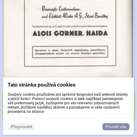
Tato stránka používá cookies
Soubory cookies používáme pro správné fungování naší webové stránky
a jejích funkcí. Pomocí souborů cookies si také například pamatujeme
Sklo zdobeno pouze krystaly Made with
váš preferovaný jazyk, zvyšujeme pro vás relevanci zobrazovaných
reklam, počítáme návštěvu stránek a pamatujeme si vaše nastavení
Swarovski.
provedená na stránce.
Přizpůsobit
Povolit vše
© 2026 WEXBO |
www.wexbo.com