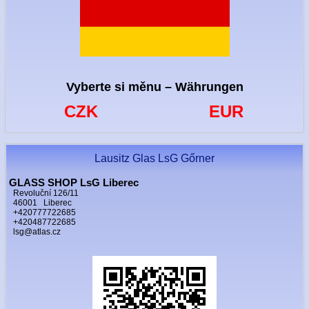
Vyberte si měnu – Währungen
CZK
EUR
Lausitz Glas LsG Gőrner
GLASS SHOP LsG Liberec
Revoluční 126/11
46001 Liberec
+420777722685
+420487722685
lsg@atlas.cz