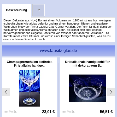
Beschreibung
?
Dieser Dekanter aus Nový Bor mit einem Volumen von 1200 ml ist aus hochwertigem
tschechischem Kristallglas gefertigt und mit einem handgeschliffenen und gravierten
Weinreben-Motiv der Firma Lausitz Glas Görner verziert. Die Form ist ideal, damit der
Wein atmen und sein volles Aroma entfalten kann, sie eignet sich aber ebenso
hervorragend für das elegante Servieren von Wasser oder anderen Getränken. Die
Karaffe misst 273 x 130 mm und wird in einer farbigen Schachtel geliefert, was sie zu
einem schönen Geschenk macht.
www.lausitz-glas.de
Champagnerschalen bleifreies
Kristallschale handgeschliffen
Kristallglas handge...
mit dekorativem B...
23,01 €
56,51 €
mit MwSt.
mit MwSt.