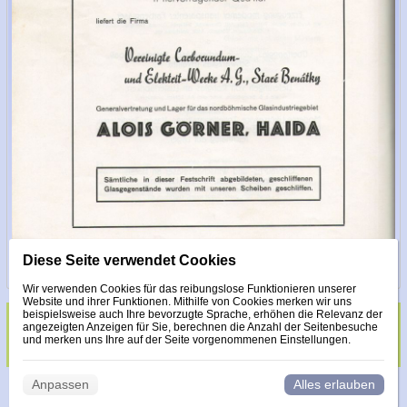
Diese Seite verwendet Cookies
Wir verwenden Cookies für das reibungslose Funktionieren unserer
Website und ihrer Funktionen. Mithilfe von Cookies merken wir uns
beispielsweise auch Ihre bevorzugte Sprache, erhöhen die Relevanz der
angezeigten Anzeigen für Sie, berechnen die Anzahl der Seitenbesuche
Glas veredelt mit Steinen Made with Swarovski
und merken uns Ihre auf der Seite vorgenommenen Einstellungen.
Anpassen
Alles erlauben
© 2026 WEXBO |
www.wexbo.com