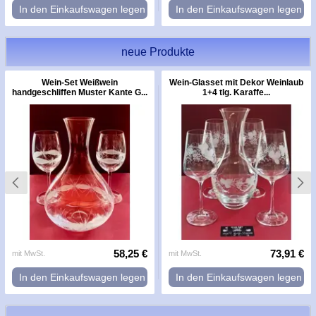
In den Einkaufswagen legen
In den Einkaufswagen legen
neue Produkte
Wein-Set Weißwein
Wein-Glasset mit Dekor Weinlaub
handgeschliffen Muster Kante G...
1+4 tlg. Karaffe...
58,25 €
73,91 €
mit MwSt.
mit MwSt.
In den Einkaufswagen legen
In den Einkaufswagen legen