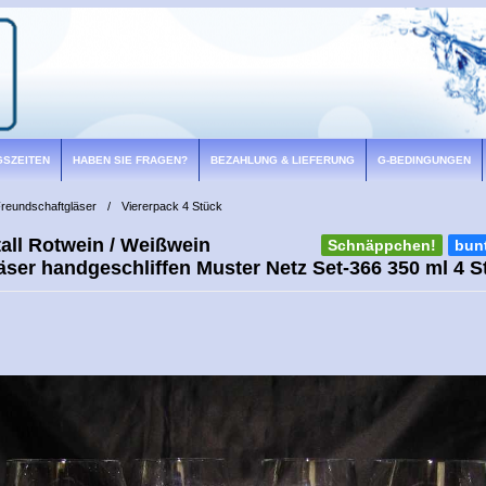
GSZEITEN
HABEN SIE FRAGEN?
BEZAHLUNG & LIEFERUNG
G-BEDINGUNGEN
reundschaftgläser
/
Viererpack 4 Stück
all Rotwein / Weißwein
Schnäppchen!
bun
läser handgeschliffen Muster Netz Set-366 350 ml 4 S