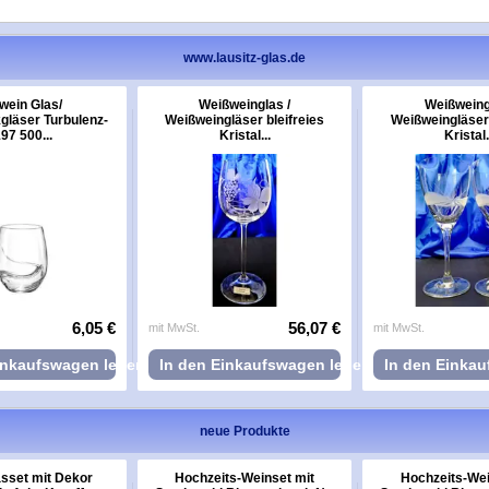
www.lausitz-glas.de
wein Glas/
Weißweinglas /
Weißweing
läser Turbulenz-
Weißweingläser bleifreies
Weißweingläser 
97 500...
Kristal...
Kristal.
6,05 €
56,07 €
mit MwSt.
mit MwSt.
inkaufswagen legen
In den Einkaufswagen legen
In den Einka
neue Produkte
sset mit Dekor
Hochzeits-Weinset mit
Hochzeits-Wei