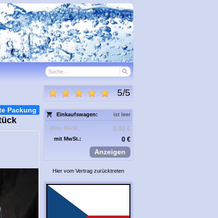
5
/
5
te Packung
Einkaufswagen:
ist leer
tück
ohne MwSt.:
0,00 €
mit MwSt.:
0 €
Anzeigen
Hier vom Vertrag zurücktreten