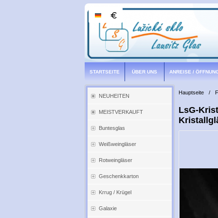
STARTSEITE
ÜBER UNS
ANREISE / ÖFFNUN
Hauptseite
/
F
NEUHEITEN
LsG-Krist
MEISTVERKAUFT
Kristallg
Buntesglas
Weißweingläser
Rotweingläser
Geschenkkarton
Krrug / Krügel
Galaxie