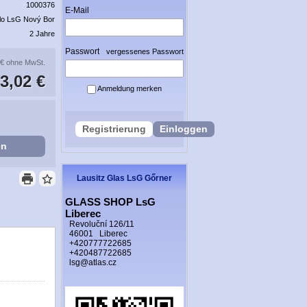
1000376
E-Mail
lo LsG Nový Bor
2 Jahre
Passwort
vergessenes Passwort
 €
ohne MwSt.
3,02 €
Anmeldung merken
Registrierung
Einloggen
en
Lausitz Glas LsG Gőrner
GLASS SHOP LsG
Liberec
Revoluční 126/11
46001 Liberec
+420777722685
+420487722685
lsg@atlas.cz