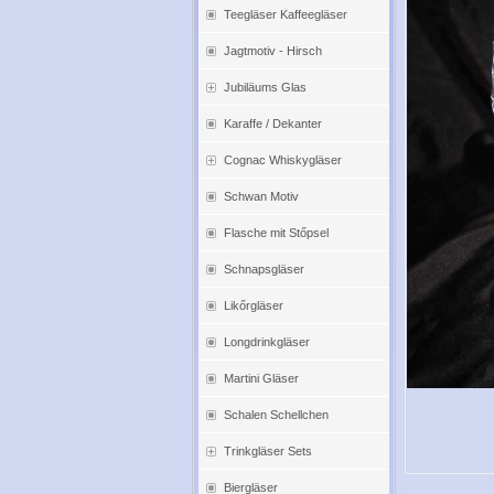
Teegläser Kaffeegläser
Jagtmotiv - Hirsch
Jubiläums Glas
Karaffe / Dekanter
Cognac Whiskygläser
Schwan Motiv
Flasche mit Stőpsel
Schnapsgläser
Likőrgläser
Longdrinkgläser
Martini Gläser
Schalen Schellchen
Trinkgläser Sets
Biergläser