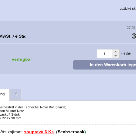
Lužické sk
27,29
3
 MwSt.
/ 4 Stk.
× 4 Stk.
verfügbar
In den Warenkorb leg
ung
?
 hergestellt in der Tschechei Nový Bor. (Haida)
ffen Muster Netz.
packt 4 Stück.
l 220 x 90 mm.
Vás zajímat:
souprava 6 Ks
.
(S
echserpack
)