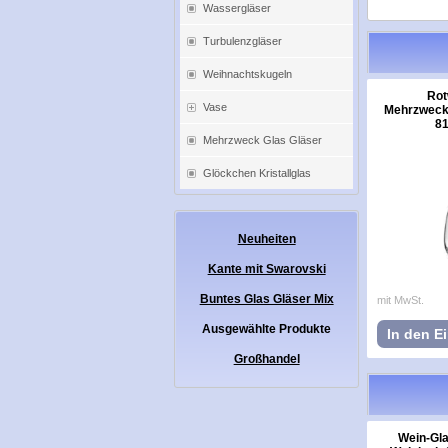
Wassergläser
Turbulenzgläser
Weihnachtskugeln
Rot
Vase
Mehrzweckg
81
Mehrzweck Glas Gläser
Glöckchen Kristallglas
Neuheiten
Kante mit Swarovski
Buntes Glas Gläser Mix
mit MwSt.
Ausgewählte Produkte
In den E
Großhandel
Wein-Gla