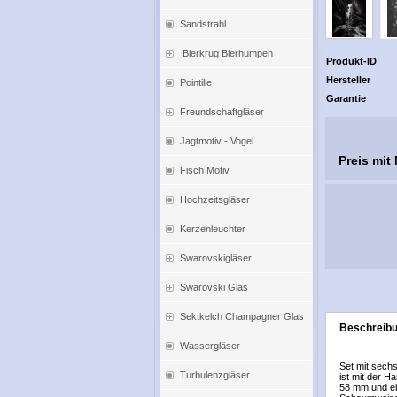
Sandstrahl
Bierkrug Bierhumpen
Produkt-ID
Hersteller
Pointille
Garantie
Freundschaftgläser
Jagtmotiv - Vogel
Preis mit
Fisch Motiv
Hochzeitsgläser
Kerzenleuchter
Swarovskigläser
Swarovski Glas
Sektkelch Champagner Glas
Beschreib
Wassergläser
Set mit sechs
Turbulenzgläser
ist mit der 
58 mm und ei