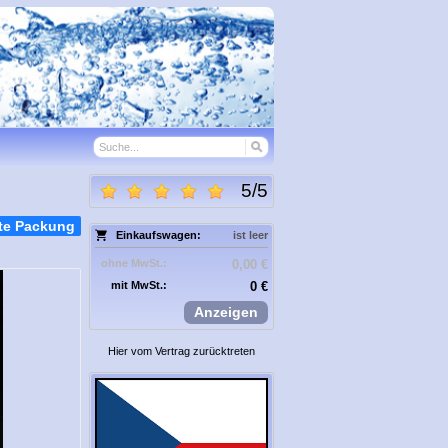
5
/
5
te Packung
Einkaufswagen:
ist leer
ohne MwSt.:
0,00 €
mit MwSt.:
0 €
Anzeigen
Hier vom Vertrag zurücktreten