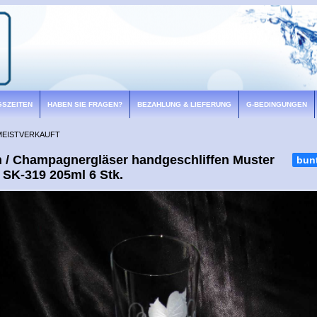
GSZEITEN
HABEN SIE FRAGEN?
BEZAHLUNG & LIEFERUNG
G-BEDINGUNGEN
MEISTVERKAUFT
h / Champagnergläser handgeschliffen Muster
bun
 SK-319 205ml 6 Stk.