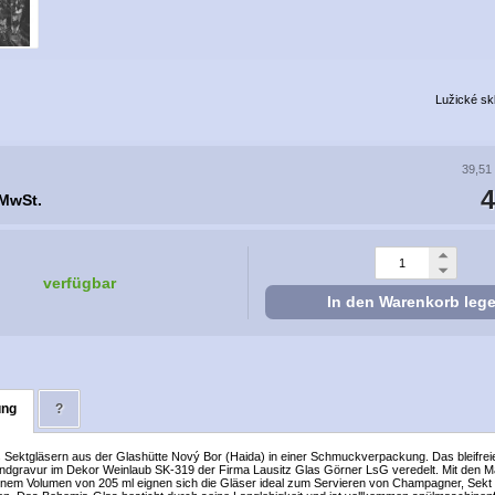
Lužické sk
39,51
4
 MwSt.
verfügbar
In den Warenkorb leg
ung
?
 Sektgläsern aus der Glashütte Nový Bor (Haida) in einer Schmuckverpackung. Das bleifreie 
Handgravur im Dekor Weinlaub SK-319 der Firma Lausitz Glas Görner LsG veredelt. Mit den 
nem Volumen von 205 ml eignen sich die Gläser ideal zum Servieren von Champagner, Sekt