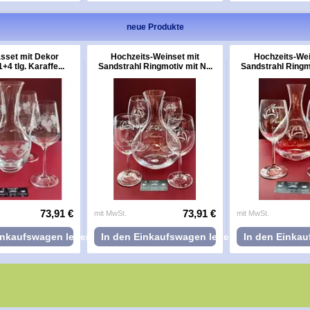
neue Produkte
sset mit Dekor
Hochzeits-Weinset mit
Hochzeits-Wei
+4 tlg. Karaffe...
Sandstrahl Ringmotiv mit N...
Sandstrahl Ringmo
73,91 €
73,91 €
mit MwSt.
mit MwSt.
inkaufswagen legen
In den Einkaufswagen legen
In den Einka