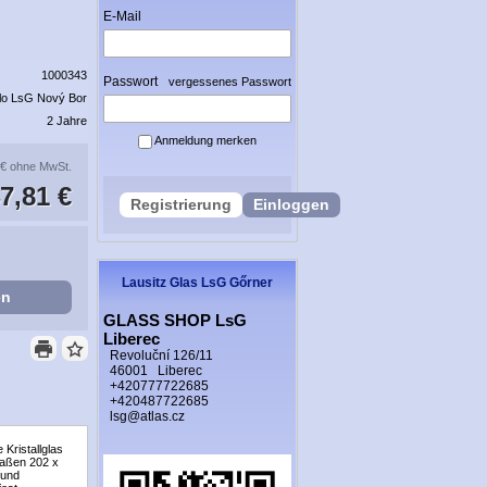
E-Mail
1000343
Passwort
vergessenes Passwort
lo LsG Nový Bor
2 Jahre
Anmeldung merken
 €
ohne MwSt.
7,81 €
Registrierung
Einloggen
Lausitz Glas LsG Gőrner
en
GLASS SHOP LsG
Liberec
Revoluční 126/11
46001 Liberec
+420777722685
+420487722685
lsg@atlas.cz
Kristallglas
Maßen 202 x
 und