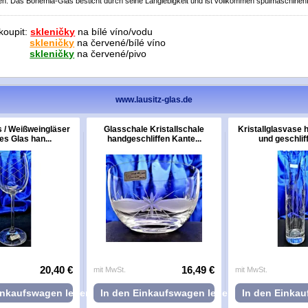
. Das Bohemia-Glas besticht durch seine Langlebigkeit und ist vollkommen spülmaschinenf
koupit:
skleničky
na bílé víno/vodu
skleničky
na červené/bílé víno
skleničky
na červené/pivo
www.lausitz-glas.de
 / Weißweingläser
Glasschale Kristallschale
Kristallglasvase 
ies Glas han...
handgeschliffen Kante...
und geschliff
20,40 €
16,49 €
mit MwSt.
mit MwSt.
inkaufswagen legen
In den Einkaufswagen legen
In den Einka