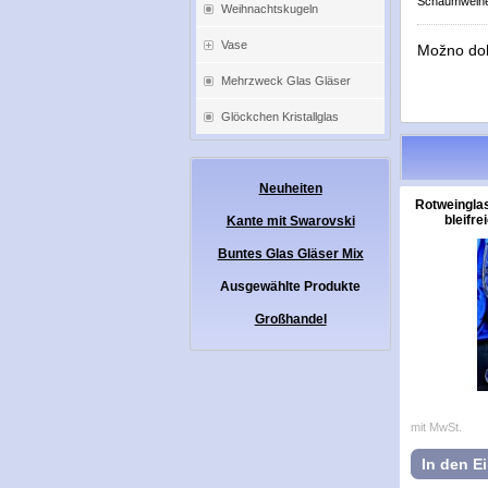
Schaumweinen
Weihnachtskugeln
Vase
Možno do
Mehrzweck Glas Gläser
Glöckchen Kristallglas
Neuheiten
Rotweinglas
bleifre
Kante mit Swarovski
Buntes Glas Gläser Mix
Ausgewählte Produkte
Großhandel
mit MwSt.
In den E