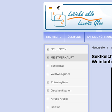
STARTSEITE
ÜBER UNS
ANREISE / ÖFFNUN
Hauptseite
/
NEUHEITEN
Sektkelc
MEISTVERKAUFT
Weinlaub
Buntesglas
Weißweingläser
Rotweingläser
Geschenkkarton
Krrug / Krügel
Galaxie