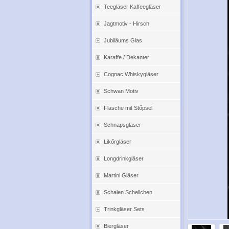
Teegläser Kaffeegläser
Jagtmotiv - Hirsch
Jubiläums Glas
Karaffe / Dekanter
Cognac Whiskygläser
Schwan Motiv
Flasche mit Stőpsel
Schnapsgläser
Likőrgläser
Longdrinkgläser
Martini Gläser
Schalen Schellchen
Trinkgläser Sets
Biergläser