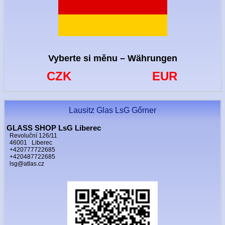
Vyberte si měnu – Währungen
CZK
EUR
Lausitz Glas LsG Gőrner
GLASS SHOP LsG Liberec
Revoluční 126/11
46001 Liberec
+420777722685
+420487722685
lsg@atlas.cz