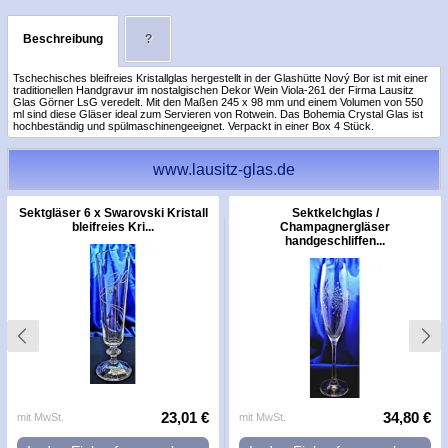
Beschreibung
?
Tschechisches bleifreies Kristallglas hergestellt in der Glashütte Nový Bor ist mit einer
traditionellen Handgravur im nostalgischen Dekor Wein Viola-261 der Firma Lausitz
Glas Görner LsG veredelt. Mit den Maßen 245 x 98 mm und einem Volumen von 550
ml sind diese Gläser ideal zum Servieren von Rotwein. Das Bohemia Crystal Glas ist
hochbeständig und spülmaschinengeeignet. Verpackt in einer Box 4 Stück.
www.lausitz-glas.de
Sektgläser 6 x Swarovski Kristall
Sektkelchglas /
bleifreies Kri...
Champagnergläser
handgeschliffen...
23,01 €
34,80 €
mit MwSt.
mit MwSt.