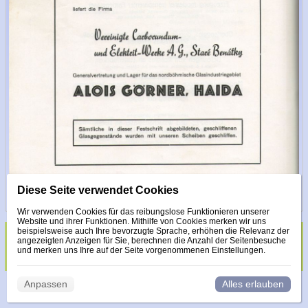
Diese Seite verwendet Cookies
Wir verwenden Cookies für das reibungslose Funktionieren unserer
Website und ihrer Funktionen. Mithilfe von Cookies merken wir uns
beispielsweise auch Ihre bevorzugte Sprache, erhöhen die Relevanz der
angezeigten Anzeigen für Sie, berechnen die Anzahl der Seitenbesuche
Glas veredelt mit Steinen Made with Swarovski
und merken uns Ihre auf der Seite vorgenommenen Einstellungen.
Anpassen
Alles erlauben
© 2026 WEXBO |
www.wexbo.com