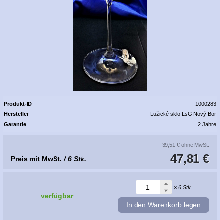
Produkt-ID
1000283
Hersteller
Lužické sklo LsG Nový Bor
Garantie
2 Jahre
39,51 €
ohne MwSt.
47,81 €
Preis mit MwSt.
/ 6 Stk.
× 6 Stk.
verfügbar
In den Warenkorb legen