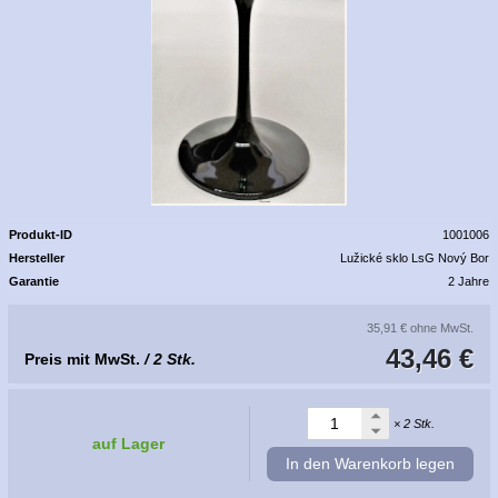
Produkt-ID
1001006
Hersteller
Lužické sklo LsG Nový Bor
Garantie
2 Jahre
35,91 €
ohne MwSt.
43,46 €
Preis mit MwSt.
/ 2 Stk.
× 2 Stk.
auf Lager
In den Warenkorb legen