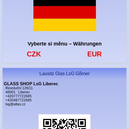
Vyberte si měnu – Währungen
CZK
EUR
Lausitz Glas LsG Gőrner
GLASS SHOP LsG Liberec
Revoluční 126/11
46001 Liberec
+420777722685
+420487722685
lsg@atlas.cz