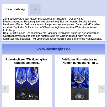
Beschreibung
?
2er-Set schwarze Weingläser mit Swarovski-Kristallen – Dekor Kanta
Diese schwarzen Rotweingläser werden in Nový Bor hergestellt. Sie sind mit dem
handgeschliffenen Dekor Kanta und insgesamt zehn originalen Swarovski-Kristallen
verziert. Dank des Volumens von 550 ml ermöglichen sie dem Wein eine optimale
Entfaltung.
Das Set ist in einer Geschenkbox mit Satinfutter verpackt. Aufgrund der schwarzen
Oberflächenveredelung und der Kristalle sind die Gläser absolut nicht für die
Spülmaschine geeignet – wir empfehlen ausschließlich eine schonende Handwäsche.
www.lausitz-glas.de
Rotweingläser / Weißweingläser
Jubiläums-Rotweinglas mit
handgeschliffen g...
Namen handgeschliffen ...