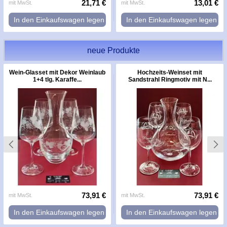
21,71 €
13,01 €
mit MwSt.
mit MwSt.
In den Einkaufswagen legen
In den Einkaufswagen legen
neue Produkte
Wein-Glasset mit Dekor Weinlaub
Hochzeits-Weinset mit
1+4 tlg. Karaffe...
Sandstrahl Ringmotiv mit N...
73,91 €
73,91 €
mit MwSt.
mit MwSt.
In den Einkaufswagen legen
In den Einkaufswagen legen