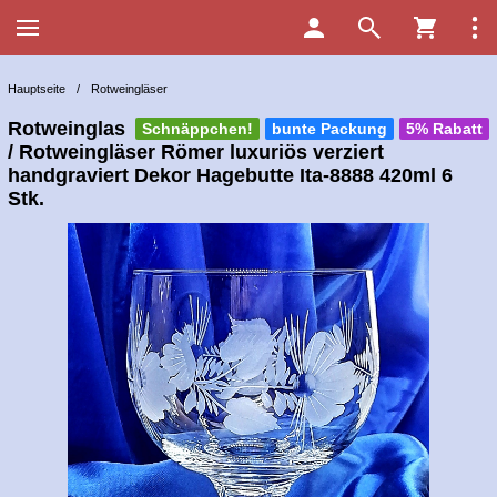
Hauptseite
/
Rotweingläser
Rotweinglas
Schnäppchen!
bunte Packung
5% Rabatt
/ Rotweingläser Römer luxuriös verziert
handgraviert Dekor Hagebutte Ita-8888 420ml 6
Stk.