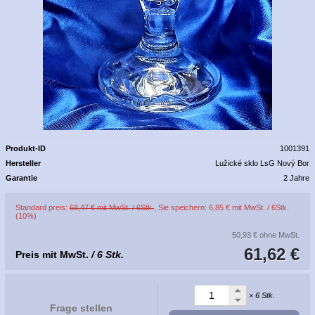
Produkt-ID
1001391
Hersteller
Lužické sklo LsG Nový Bor
Garantie
2 Jahre
Standard preis:
68,47 € mit MwSt. / 6Stk.
, Sie speichern: 6,85 € mit MwSt. / 6Stk.
(10%)
50,93 €
ohne MwSt.
61,62 €
Preis mit MwSt.
/ 6 Stk.
× 6 Stk.
Frage stellen