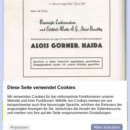
Diese Seite verwendet Cookies
Wir verwenden Cookies für das reibungslose Funktionieren unserer
Website und ihrer Funktionen. Mithilfe von Cookies merken wir uns
beispielsweise auch Ihre bevorzugte Sprache, erhöhen die Relevanz der
angezeigten Anzeigen für Sie, berechnen die Anzahl der Seitenbesuche
Glas veredelt mit Steinen Made with Swarovski
und merken uns Ihre auf der Seite vorgenommenen Einstellungen.
Anpassen
Alles erlauben
© 2026 WEXBO |
www.wexbo.com