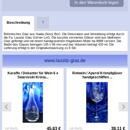
In den Warenkorb legen
Beschreibung
?
Böhmisches Glas aus Haida (Nový Bor). Die Dekoration und Veredelung erfolgt durch
die Fa. Lausitz Glas Görner LsG. Die luxuriös verzierten Gläser sind aus bleifreiem
Glas gefertigt und mit einem handgravierten Hagebutten-Motiv Ita-8888 verziert. Die
Maße des Glases betragen 145 x 95 mm und das Volumen beträgt 420 ml. Die
Lieferung erfolgt in der Originalverpackung zu 6 Stk.
www.lausitz-glas.de
Karaffe / Dekanter für Wein 6 x
Rotwein / Aperol Kristallgläser
Swarovski Krista...
handgeschliffen ...
45,63 €
39,11 €
mit MwSt.
mit MwSt.