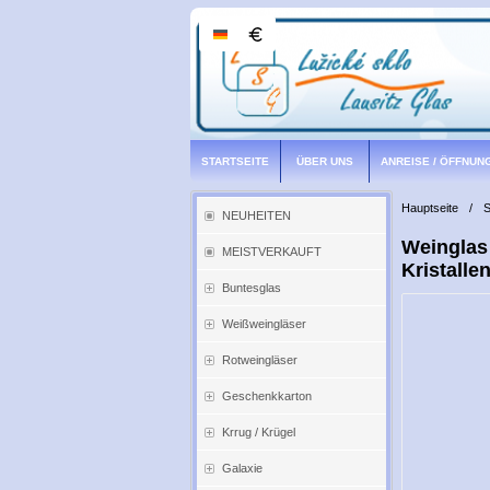
STARTSEITE
ÜBER UNS
ANREISE / ÖFFNUN
Hauptseite
/
S
NEUHEITEN
Weinglas
MEISTVERKAUFT
Kristalle
Buntesglas
Weißweingläser
Rotweingläser
Geschenkkarton
Krrug / Krügel
Galaxie