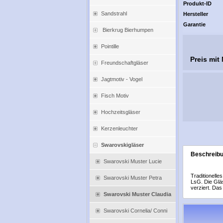
Produkt-ID
Sandstrahl
Hersteller
Garantie
Bierkrug Bierhumpen
Pointille
Preis mit
Freundschaftgläser
Jagtmotiv - Vogel
Fisch Motiv
Hochzeitsgläser
Kerzenleuchter
Swarovskigläser
Beschreib
Swarovski Muster Lucie
Traditionelle
Swarovski Muster Petra
LsG. Die Gläs
verziert. Das
Swarovski Muster Claudia
Swarovski Cornelia/ Conni