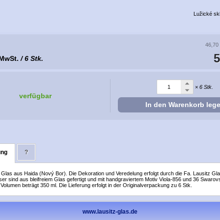
Lužické sk
46,70
5
 MwSt.
/ 6 Stk.
× 6 Stk.
verfügbar
In den Warenkorb leg
ung
?
s Glas aus Haida (Nový Bor). Die Dekoration und Veredelung erfolgt durch die Fa. Lausitz Gl
er sind aus bleifreiem Glas gefertigt und mit handgraviertem Motiv Viola-856 und 36 Swarovsk
 Volumen beträgt 350 ml. Die Lieferung erfolgt in der Originalverpackung zu 6 Stk.
www.lausitz-glas.de