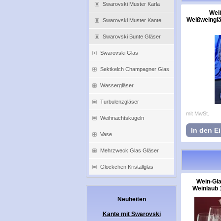
Swarovski Muster Karla
Weiß
Weißweingläs
Swarovski Muster Kante
Swarovski Bunte Gläser
Swarovski Glas
Sektkelch Champagner Glas
Wassergläser
Turbulenzgläser
mit MwSt.
Weihnachtskugeln
In den E
Vase
Mehrzweck Glas Gläser
Glöckchen Kristallglas
Wein-Gla
Weinlaub 1
Neuheiten
Kante mit Swarovski