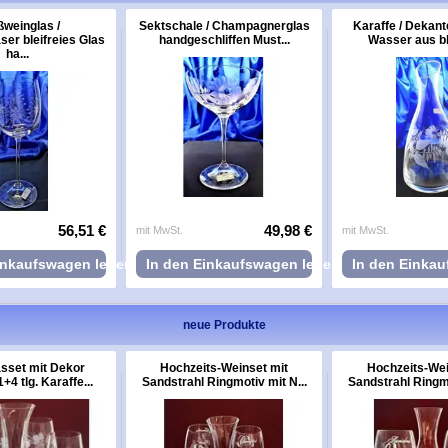
weinglas /
Sektschale / Champagnerglas
Karaffe / Dekant
er bleifreies Glas
handgeschliffen Must...
Wasser aus ble
ha...
56,51 €
49,98 €
mit MwSt.
mit MwSt.
inkaufswagen legen
In den Einkaufswagen legen
In den Einka
neue Produkte
sset mit Dekor
Hochzeits-Weinset mit
Hochzeits-Wei
+4 tlg. Karaffe...
Sandstrahl Ringmotiv mit N...
Sandstrahl Ringmo