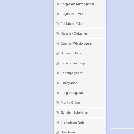
Teegläser Kaffeegläser
Jagtmotiv - Hirsch
Jubiläums Glas
Karaffe / Dekanter
Cognac Whiskygläser
Schwan Motiv
Flasche mit Stőpsel
Schnapsgläser
Likőrgläser
Longdrinkgläser
Martini Gläser
Schalen Schellchen
Trinkgläser Sets
Biergläser