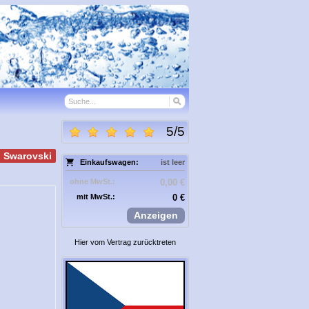
5
/
5
h Swarovski
Einkaufswagen:
ist leer
ohne MwSt.:
0,00 €
mit MwSt.:
0 €
Anzeigen
Hier vom Vertrag zurücktreten