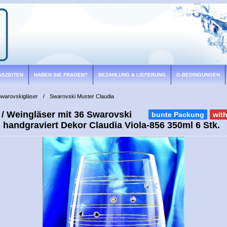
GSZEITEN
HABEN SIE FRAGEN?
BEZAHLUNG & LIEFERUNG
G-BEDINGUNGEN
warovskigläser
/
Swarovski Muster Claudia
 / Weingläser mit 36 Swarovski
bunte Packung
wit
n handgraviert Dekor Claudia Viola-856 350ml 6 Stk.