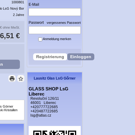
1000801
E-Mail
lo LsG Nový Bor
2 Jahre
Passwort
vergessenes Passwort
 €
ohne MwSt.
6,51 €
Anmeldung merken
Registrierung
Einloggen
en
Lausitz Glas LsG Gőrner
GLASS SHOP LsG
Liberec
Revoluční 126/11
46001 Liberec
as Görner
+420777722685
i Kristallen
+420487722685
lsg@atlas.cz