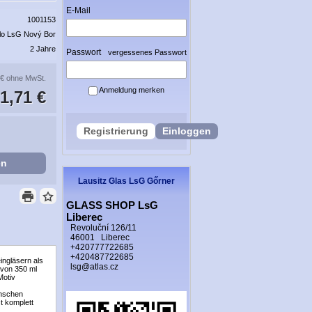
E-Mail
1001153
lo LsG Nový Bor
2 Jahre
Passwort
vergessenes Passwort
 €
ohne MwSt.
Anmeldung merken
1,71 €
Registrierung
Einloggen
en
Lausitz Glas LsG Gőrner
GLASS SHOP LsG
Liberec
Revoluční 126/11
46001 Liberec
+420777722685
+420487722685
ingläsern als
lsg@atlas.cz
 von 350 ml
Motiv
ünschen
st komplett