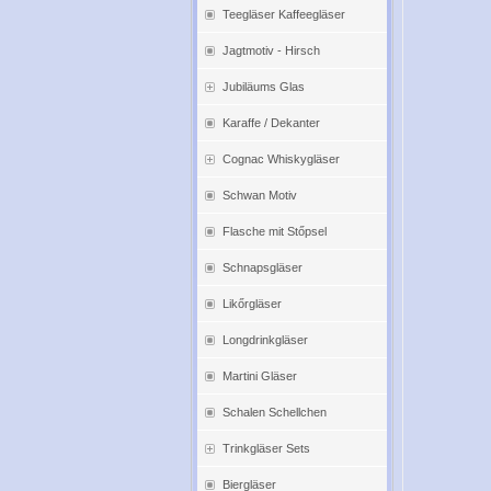
Teegläser Kaffeegläser
Jagtmotiv - Hirsch
Jubiläums Glas
Karaffe / Dekanter
Cognac Whiskygläser
Schwan Motiv
Flasche mit Stőpsel
Schnapsgläser
Likőrgläser
Longdrinkgläser
Martini Gläser
Schalen Schellchen
Trinkgläser Sets
Biergläser