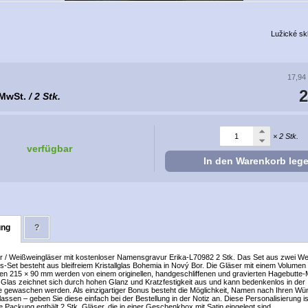
Lužické sk
17,94
2
 MwSt.
/ 2 Stk.
× 2 Stk.
verfügbar
In den Warenkorb leg
ung
?
r / Weißweingläser mit kostenloser Namensgravur Erika-L70982 2 Stk. Das Set aus zwei We
-Set besteht aus bleifreiem Kristallglas Bohemia in Nový Bor. Die Gläser mit einem Volumen
n 215 × 90 mm werden von einem originellen, handgeschliffenen und gravierten Hagebutte-
s Glas zeichnet sich durch hohen Glanz und Kratzfestigkeit aus und kann bedenkenlos in der
 gewaschen werden. Als einzigartiger Bonus besteht die Möglichkeit, Namen nach Ihren W
lassen – geben Sie diese einfach bei der Bestellung in der Notiz an. Diese Personalisierung i
e Packung enthält 2 Stk. Gläser, die in einer Geschenkbox mit Satin eingelegt sind.