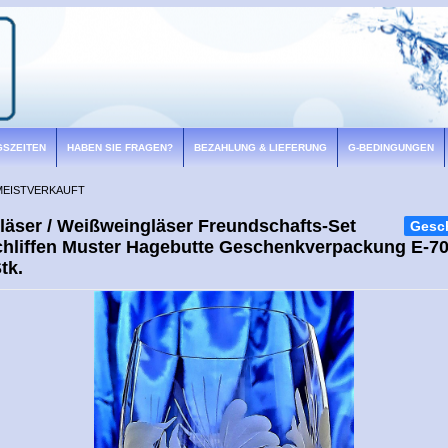
GSZEITEN
HABEN SIE FRAGEN?
BEZAHLUNG & LIEFERUNG
G-BEDINGUNGEN
MEISTVERKAUFT
läser / Weißweingläser Freundschafts-Set
Gesc
hliffen Muster Hagebutte Geschenkverpackung E-7
tk.