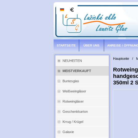
STARTSEITE
ÜBER UNS
ANREISE / ÖFFNUN
Hauptseite
/
NEUHEITEN
Rotweing
MEISTVERKAUFT
handgesc
Buntesglas
350ml 2 S
Weißweingläser
Rotweingläser
Geschenkkarton
Krrug / Krügel
Galaxie