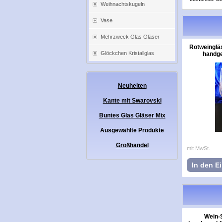
Weihnachtskugeln
Vase
Mehrzweck Glas Gläser
Rotweingläs
Glöckchen Kristallglas
handges
Neuheiten
Kante mit Swarovski
Buntes Glas Gläser Mix
Ausgewählte Produkte
Großhandel
mit MwSt.
In den E
Wein-