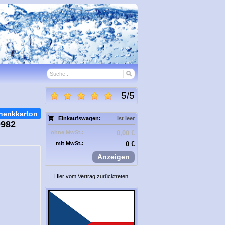
5
/
5
henkkarton
Einkaufswagen:
ist leer
0982
ohne MwSt.:
0,00 €
mit MwSt.:
0 €
Anzeigen
Hier vom Vertrag zurücktreten