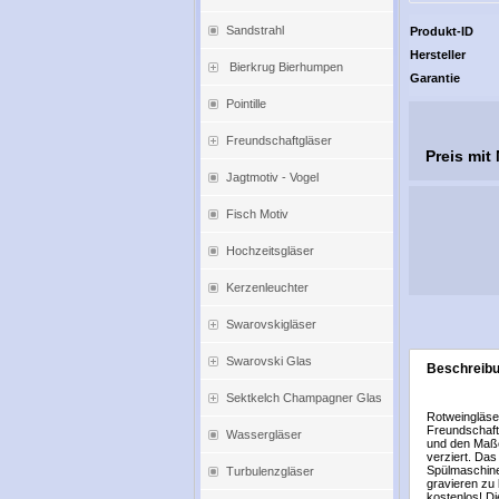
Sandstrahl
Produkt-ID
Hersteller
Bierkrug Bierhumpen
Garantie
Pointille
Freundschaftgläser
Preis mit
Jagtmotiv - Vogel
Fisch Motiv
Hochzeitsgläser
Kerzenleuchter
Swarovskigläser
Swarovski Glas
Beschreib
Sektkelch Champagner Glas
Rotweingläse
Freundschafts
Wassergläser
und den Maße
verziert. Da
Spülmaschine
Turbulenzgläser
gravieren zu 
kostenlos! Di