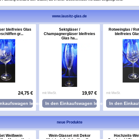
www.lausitz-glas.de
er bleifreies Glas
Sektgläser /
Rotweinglas / Ro
chliffen gr...
Champagnergläser bleifreies
bleifreies Gla
Glas ha...
24,75 €
19,97 €
mit MwSt.
mit MwSt.
inkaufswagen legen
In den Einkaufswagen legen
In den Einka
neue Produkte
Set Weißwein
Wein-Glasset mit Dekor
Hochzeits-Wei