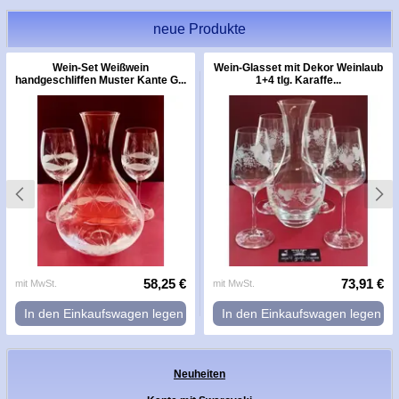
neue Produkte
Wein-Set Weißwein
Wein-Glasset mit Dekor Weinlaub
handgeschliffen Muster Kante G...
1+4 tlg. Karaffe...
58,25 €
73,91 €
mit MwSt.
mit MwSt.
In den Einkaufswagen legen
In den Einkaufswagen legen
Neuheiten