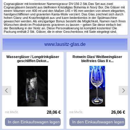
Cognacgläser mit kostenloser Namensgravur DV-156 2 Stk.Das Set aus zwei
Cognacgläsern besteht aus bleifreiem Kristallglas Bohemia in Nový Bor. Die Gläser mit
einem Volumen von 400 ml und den Maßen 145 × 95 mm werden von einem eleganten,
handgeschliffenen und gravierten Kanta-Motiv verziert. Das Glas zeichnet sich durch
hohen Glanz und Kratzfestigkeit aus und kann bedenkenlos in der Spülmaschine
gewaschen werden. Als einzigartiger Bonus besteht die Möglichkeit, Namen nach Ihren
Wünschen direkt im Produktpreis gravieren zu lassen – geben Sie diese einfach bei
der Bestellung in der Notiz an. Diese Personalisierung ist komplett kostenlos! Die
Packung enthält 2 Stk. Gläser, die in einer Geschenkbox mit Satin eingelegt sind.
www.lausitz-glas.de
Wassergläser / Longdrinkgläser
Rotwein Glas/ Weißweingläser
geschliffen Dekor...
bleifreies Glas 8 x...
28,06 €
26,06 €
mit MwSt.
mit MwSt.
In den Einkaufswagen legen
In den Einkaufswagen legen