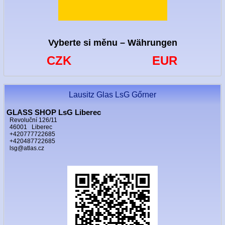
Vyberte si měnu – Währungen
CZK
EUR
Lausitz Glas LsG Gőrner
GLASS SHOP LsG Liberec
Revoluční 126/11
46001 Liberec
+420777722685
+420487722685
lsg@atlas.cz