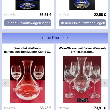
56,51 €
22,58 €
mit MwSt.
mit MwSt.
In den Einkaufswagen legen
In den Einkaufswagen legen
neue Produkte
Wein-Set Weißwein
Wein-Glasset mit Dekor Weinlaub
handgeschliffen Muster Kante G...
1+4 tlg. Karaffe...
58,25 €
73,91 €
mit MwSt.
mit MwSt.