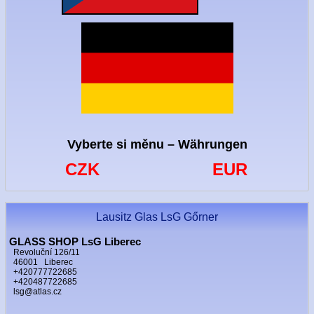
Vyberte si měnu – Währungen
CZK
EUR
Lausitz Glas LsG Gőrner
GLASS SHOP LsG Liberec
Revoluční 126/11
46001 Liberec
+420777722685
+420487722685
lsg@atlas.cz