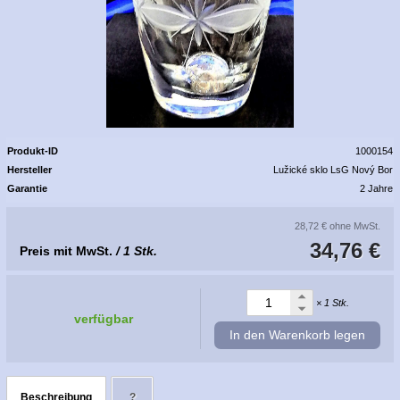
Produkt-ID
1000154
Hersteller
Lužické sklo LsG Nový Bor
Garantie
2 Jahre
28,72 €
ohne MwSt.
34,76 €
Preis mit MwSt.
/ 1 Stk.
× 1 Stk.
verfügbar
In den Warenkorb legen
Beschreibung
?