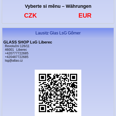
Vyberte si měnu – Währungen
CZK
EUR
Lausitz Glas LsG Gőrner
GLASS SHOP LsG Liberec
Revoluční 126/11
46001 Liberec
+420777722685
+420487722685
lsg@atlas.cz