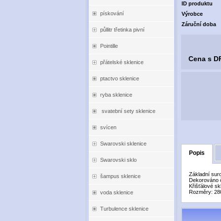
ID produktu
pískování
Výrobce
Záruční doba
půllitr třetinka pivní
Pointille
Cena s D
přátelské sklenice
ptactvo sklenice
ryba sklenice
svatební sety sklenice
svícen
Swarovski sklenice
Popis
Swarovski sklo
Základní sur
šampus sklenice
Dekorováno č
Křišťálové sk
Rozměry: 28
voda sklenice
Turbulence sklenice