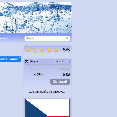
MÍNKY
5
/
5
evné balení
Košík:
je prázdný
bez DPH:
0,00 Kč
s DPH:
0 Kč
Zobrazit
Zde odstoupíte od smlouvy...