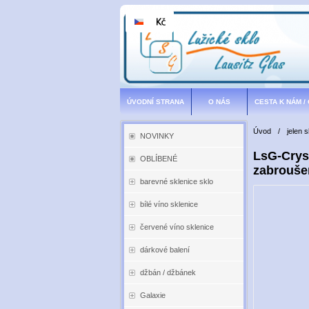
ÚVODNÍ STRANA
O NÁS
CESTA K NÁM /
Úvod
/
jelen 
NOVINKY
LsG-Cryst
OBLÍBENÉ
zabroušen
barevné sklenice sklo
bílé víno sklenice
červené víno sklenice
dárkové balení
džbán / džbánek
Galaxie