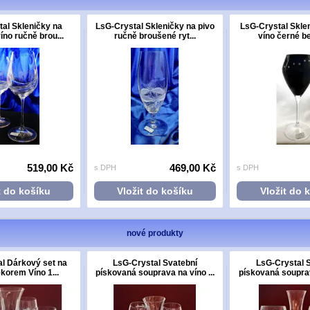
al Skleničky na
LsG-Crystal Skleničky na pivo
LsG-Crystal Sklen
íno ručně brou...
ručně broušené ryt...
víno černé be
519,00 Kč
469,00 Kč
s DPH
s DPH
t do košíku
Vložit do košíku
Vložit do 
nové produkty
l Dárkový set na
LsG-Crystal Svatební
LsG-Crystal 
ekorem Víno 1...
pískovaná souprava na víno ...
pískovaná souprava