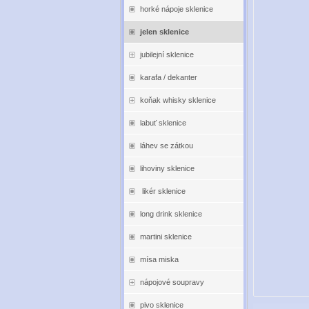
horké nápoje sklenice
jelen sklenice
jubilejní sklenice
karafa / dekanter
koňak whisky sklenice
labuť sklenice
láhev se zátkou
lihoviny sklenice
likér sklenice
long drink sklenice
martini sklenice
mísa miska
nápojové soupravy
pivo sklenice