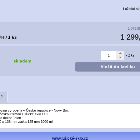
Lužické sk
1 073,5
1 299
PH
/ 1 ks
× 1 ks
skladem
Vložit do košíku
?
ovina vyrobena v České republice - Nový Bor.
eskou firmou Lužické sklo LsG.
lo dekor Jelen.
0 x 138 mm zátka 125 mm 1000 ml.
www.lužické-sklo.cz