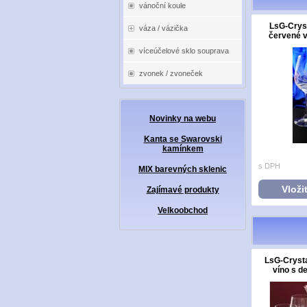
vánoční koule
LsG-Cryst
váza / vázička
červené v
víceúčelové sklo souprava
zvonek / zvoneček
Novinky na webu
Kanta se Swarovski
kamínkem
s DPH
MIX barevných sklenic
Vloži
Zajímavé produkty
Velkoobchod
LsG-Crysta
víno s d