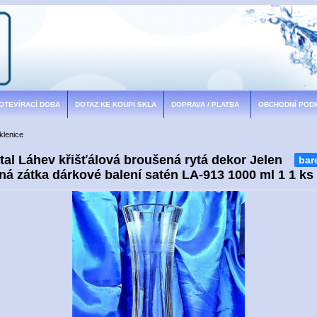
 OTEVÍRACÍ DOBA
DOTAZ KE KOUPI SKLA
DOPRAVA / PLATBA
OBCHODNÍ POD
sklenice
al Láhev křišťálová broušená rytá dekor Jelen
bar
á zátka dárkové balení satén LA-913 1000 ml 1 1 ks