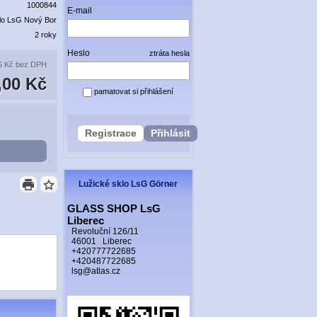
1000844
E-mail
lo LsG Nový Bor
2 roky
Heslo
ztráta hesla
5 Kč
bez DPH
,00 Kč
pamatovat si přihlášení
Registrace
Přihlásit
Lužické sklo LsG Görner
GLASS SHOP LsG
Liberec
Revoluční 126/11
46001 Liberec
+420777722685
+420487722685
lsg@atlas.cz