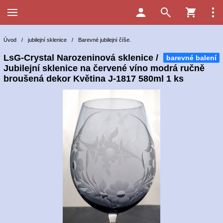
Úvod
/
jubilejní sklenice
/
Barevné jubilejní číše.
LsG-Crystal Narozeninová sklenice /
barevné balení
Jubilejní sklenice na červené víno modrá ručně
broušená dekor Květina J-1817 580ml 1 ks