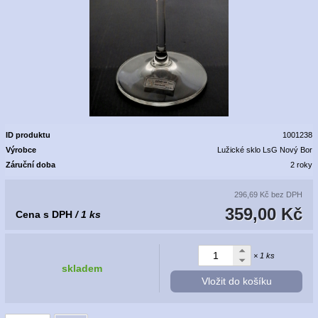
ID produktu
1001238
Výrobce
Lužické sklo LsG Nový Bor
Záruční doba
2 roky
296,69 Kč
bez DPH
359,00 Kč
Cena s DPH
/ 1 ks
× 1 ks
skladem
Vložit do košíku