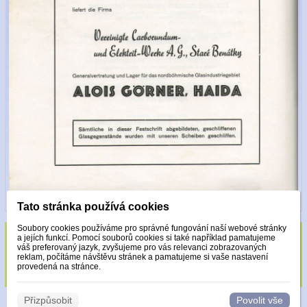
Tato stránka používá cookies
Soubory cookies používáme pro správné fungování naší webové stránky
a jejích funkcí. Pomocí souborů cookies si také například pamatujeme
Sklo zdobeno pouze krystaly Made with
váš preferovaný jazyk, zvyšujeme pro vás relevanci zobrazovaných
reklam, počítáme návštěvu stránek a pamatujeme si vaše nastavení
Swarovski.
provedená na stránce.
Přizpůsobit
Povolit vše
© 2026 WEXBO |
www.wexbo.com