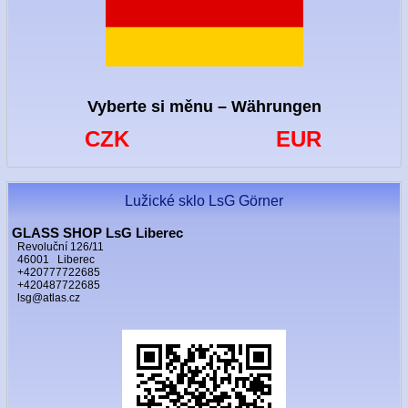
Vyberte si měnu – Währungen
CZK
EUR
Lužické sklo LsG Görner
GLASS SHOP LsG Liberec
Revoluční 126/11
46001 Liberec
+420777722685
+420487722685
lsg@atlas.cz