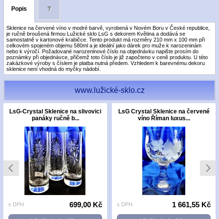
Popis
?
Sklenice na červené víno v modré barvě, vyrobená v Novém Boru v České republice,
je ručně broušená firmou Lužické sklo LsG s dekorem Květina a dodává se
samostatně v kartonové krabičce. Tento produkt má rozměry 210 mm x 100 mm při
celkovém spojeném objemu 580ml a je ideální jako dárek pro muže k narozeninám
nebo k výročí. Požadované narozeninové číslo na objednávku napište prosím do
poznámky při objednávce, přičemž toto číslo je již započteno v ceně produktu. U této
zakázkové výroby s číslem je platba nutná předem. Vzhledem k barevnému dekoru
sklenice není vhodná do myčky nádobí.
www.lužické-sklo.cz
LsG-Crystal Sklenice na slivovici
LsG Crystal Sklenice na červené
panáky ručně b...
víno Říman luxus...
699,00 Kč
1 661,55 Kč
s DPH
s DPH