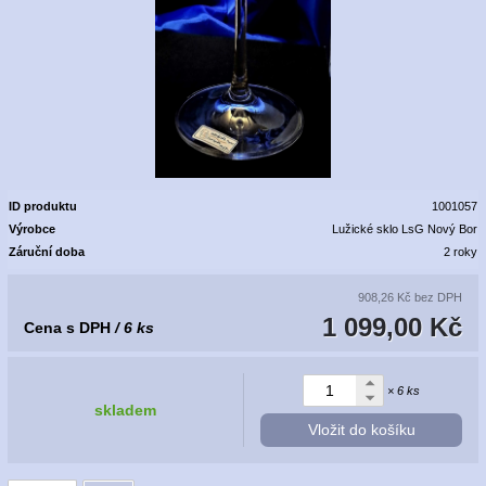
ID produktu
1001057
Výrobce
Lužické sklo LsG Nový Bor
Záruční doba
2 roky
908,26 Kč
bez DPH
1 099,00 Kč
Cena s DPH
/ 6 ks
× 6 ks
skladem
Vložit do košíku