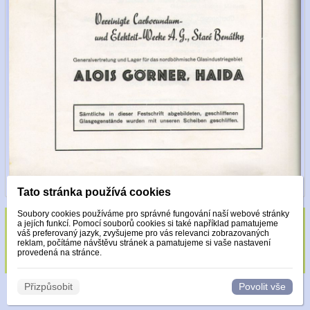
Tato stránka používá cookies
Soubory cookies používáme pro správné fungování naší webové stránky
a jejích funkcí. Pomocí souborů cookies si také například pamatujeme
Sklo zdobeno pouze krystaly Made with
váš preferovaný jazyk, zvyšujeme pro vás relevanci zobrazovaných
reklam, počítáme návštěvu stránek a pamatujeme si vaše nastavení
Swarovski.
provedená na stránce.
Přizpůsobit
Povolit vše
© 2026 WEXBO |
www.wexbo.com