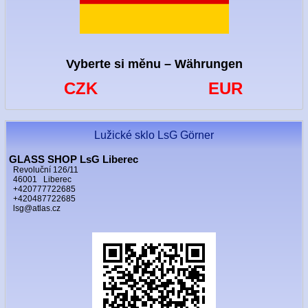
Vyberte si měnu – Währungen
CZK
EUR
Lužické sklo LsG Görner
GLASS SHOP LsG Liberec
Revoluční 126/11
46001 Liberec
+420777722685
+420487722685
lsg@atlas.cz