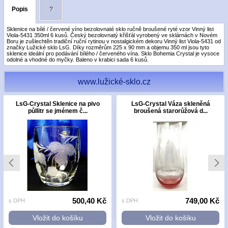
Popis
?
Sklenice na bílé / červené víno bezolovnaté sklo ručně broušené ryté vzor Vinný list
Viola-5431 350ml 6 kusů. Český bezolovnatý křišťál vyrobený ve sklárnách v Novém
Boru je zušlechtěn tradiční ruční rytinou v nostalgickém dekoru Vinný list Viola-5431 od
značky Lužické sklo LsG. Díky rozměrům 225 x 90 mm a objemu 350 ml jsou tyto
sklenice ideální pro podávání bílého / červeného vína. Sklo Bohemia Crystal je vysoce
odolné a vhodné do myčky. Baleno v krabici sada 6 kusů.
www.lužické-sklo.cz
LsG-Crystal Sklenice na pivo
LsG-Crystal Váza skleněná
půllitr se jménem č...
broušená starorůžová d...
500,40 Kč
749,00 Kč
s DPH
s DPH
Vložit do košíku
Vložit do košíku