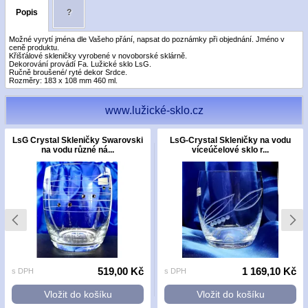
Popis
?
Možné vyrytí jména dle Vašeho přání, napsat do poznámky při objednání. Jméno v
ceně produktu.
Křišťálové skleničky vyrobené v novoborské sklárně.
Dekorování provádí Fa. Lužické sklo LsG.
Ručně broušené/ ryté dekor Srdce.
Rozměry: 183 x 108 mm 460 ml.
www.lužické-sklo.cz
LsG Crystal Skleničky Swarovski
LsG-Crystal Skleničky na vodu
na vodu různé ná...
víceúčelové sklo r...
519,00 Kč
1 169,10 Kč
s DPH
s DPH
Vložit do košíku
Vložit do košíku