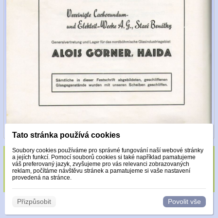
Tato stránka používá cookies
Soubory cookies používáme pro správné fungování naší webové stránky
a jejích funkcí. Pomocí souborů cookies si také například pamatujeme
Sklo zdobeno pouze krystaly Made with
váš preferovaný jazyk, zvyšujeme pro vás relevanci zobrazovaných
reklam, počítáme návštěvu stránek a pamatujeme si vaše nastavení
Swarovski.
provedená na stránce.
Přizpůsobit
Povolit vše
© 2026 WEXBO |
www.wexbo.com