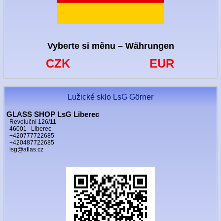
Vyberte si měnu – Währungen
CZK
EUR
Lužické sklo LsG Görner
GLASS SHOP LsG Liberec
Revoluční 126/11
46001 Liberec
+420777722685
+420487722685
lsg@atlas.cz