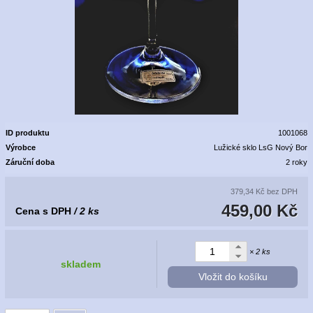
ID produktu
1001068
Výrobce
Lužické sklo LsG Nový Bor
Záruční doba
2 roky
379,34 Kč
bez DPH
459,00 Kč
Cena s DPH
/ 2 ks
× 2 ks
skladem
Vložit do košíku