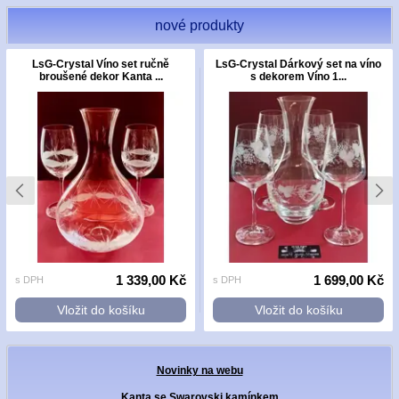
nové produkty
LsG-Crystal Víno set ručně
LsG-Crystal Dárkový set na víno
broušené dekor Kanta ...
s dekorem Víno 1...
1 339,00 Kč
1 699,00 Kč
s DPH
s DPH
Vložit do košíku
Vložit do košíku
Novinky na webu
Kanta se Swarovski kamínkem