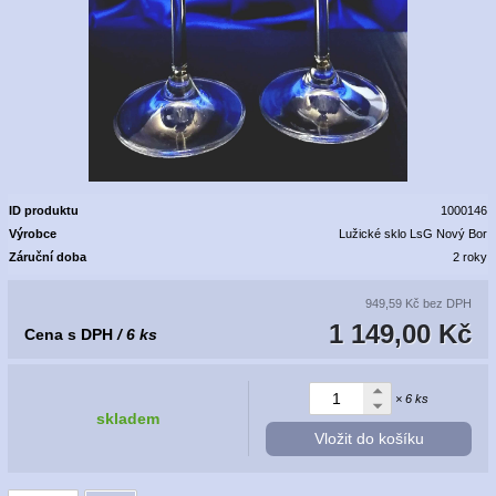
ID produktu
1000146
Výrobce
Lužické sklo LsG Nový Bor
Záruční doba
2 roky
949,59 Kč
bez DPH
1 149,00 Kč
Cena s DPH
/ 6 ks
× 6 ks
skladem
Vložit do košíku