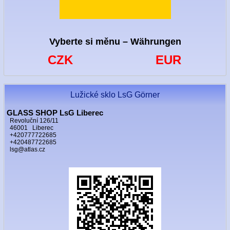
Vyberte si měnu – Währungen
CZK
EUR
Lužické sklo LsG Görner
GLASS SHOP LsG Liberec
Revoluční 126/11
46001 Liberec
+420777722685
+420487722685
lsg@atlas.cz