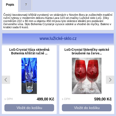
Popis
?
Český bezolovnatý křišťál vyrobený ve sklárnách v Novém Boru je zušlechtěn tradiční
ruční rytinou v moderním dekoru Kanta Lara-123 od značky Lužické sklo LsG. Díky
rozměrům 222 x 80 mm a objemu 450 ml jsou tyto sklenice ideální pro podávání
červeného vína. Sklo Bohemia Crystal je vysoce odolné a vhodné do myčky. Baleno v
krabici sada 6 kusů.
www.lužické-sklo.cz
LsG-Crystal Váza skleněná
LsG-Crystal Skleničky optické
Bohemia křišťál ručně ...
broušené na červe...
499,00 Kč
599,00 Kč
s DPH
s DPH
Vložit do košíku
Vložit do košíku