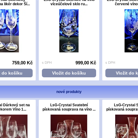
 likér dekor Ší...
víceúčelové sklo ru...
červené víno 
759,00 Kč
999,00 Kč
s DPH
s DPH
t do košíku
Vložit do košíku
Vložit do 
nové produkty
l Dárkový set na
LsG-Crystal Svatební
LsG-Crystal 
ekorem Víno 1...
pískovaná souprava na víno ...
pískovaná souprava