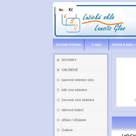
ÚVODNÍ STRANA
O NÁS
CESTA K NÁM /
NOVINKY
OBLÍBENÉ
barevné sklenice sklo
bílé víno sklenice
červené víno sklenice
dárkové balení
džbán / džbánek
Galaxie
LsG-Cry