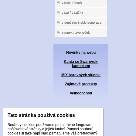
vánoční koule
váza / vázička
víceúčelové sklo souprava
zvonek / zvoneček
Novinky na webu
Kanta se Swarovski
kamínkem
MIX barevných sklenic
Zajímavé produkty
Velkoobchod
Tato stránka používá cookies
Soubory cookies používáme pro správné fungování
naší webové stránky a jejích funkcí. Pomocí souborů
cookies si také například pamatujeme váš preferovaný