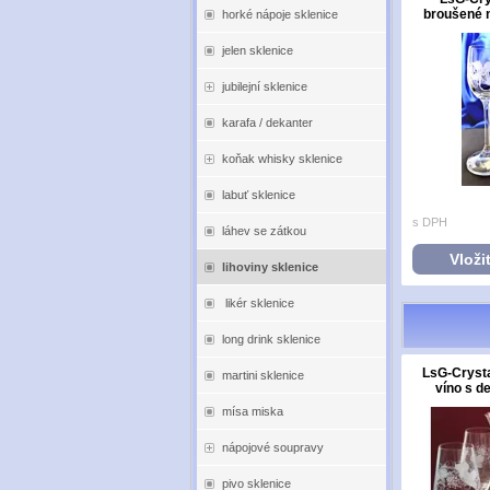
broušené na
horké nápoje sklenice
jelen sklenice
jubilejní sklenice
karafa / dekanter
koňak whisky sklenice
labuť sklenice
s DPH
láhev se zátkou
Vloži
lihoviny sklenice
likér sklenice
long drink sklenice
LsG-Crysta
martini sklenice
víno s d
mísa miska
nápojové soupravy
pivo sklenice