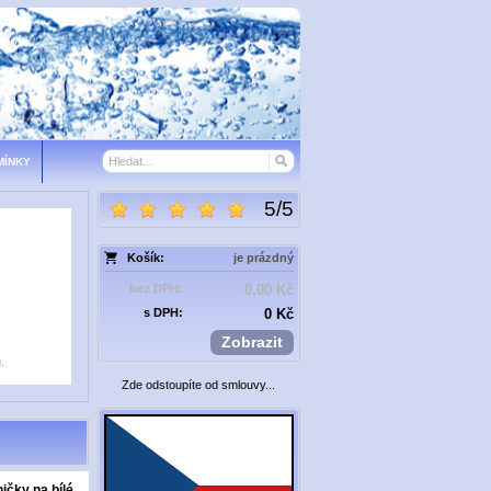
MÍNKY
5
/
5
Košík:
je prázdný
bez DPH:
0,00 Kč
s DPH:
0 Kč
Zobrazit
.
Zde odstoupíte od smlouvy...
ičky na bílé
LsG-Crystal skleničky na
LsG Crystalex Půllitr p