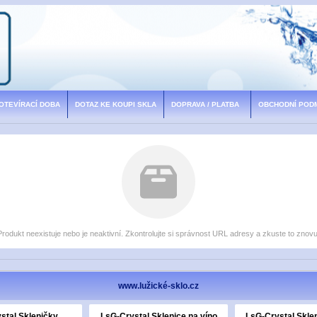
 OTEVÍRACÍ DOBA
DOTAZ KE KOUPI SKLA
DOPRAVA / PLATBA
OBCHODNÍ POD
Produkt neexistuje nebo je neaktivní. Zkontrolujte si správnost URL adresy a zkuste to znovu
www.lužické-sklo.cz
stal Skleničky
LsG-Crystal Sklenice na víno
LsG-Crystal Sklen