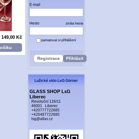
E-mail
Heslo
ztráta hesla
249,00 Kč
499,
 149,00 Kč
s DPH
s DPH
pamatovat si přihlášení
Vložit do košíku
Vložit do košík
košíku
Registrace
Přihlásit
Lužické sklo LsG Görner
GLASS SHOP LsG
Liberec
Revoluční 126/11
46001 Liberec
+420777722685
+420487722685
lsg@atlas.cz