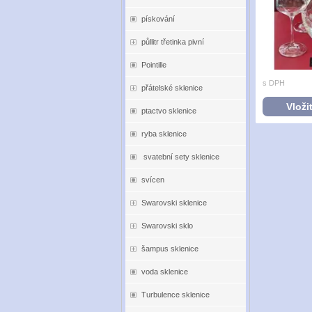
pískování
půllitr třetinka pivní
Pointille
s DPH
přátelské sklenice
Vloži
ptactvo sklenice
ryba sklenice
svatební sety sklenice
svícen
Swarovski sklenice
Swarovski sklo
šampus sklenice
voda sklenice
Turbulence sklenice