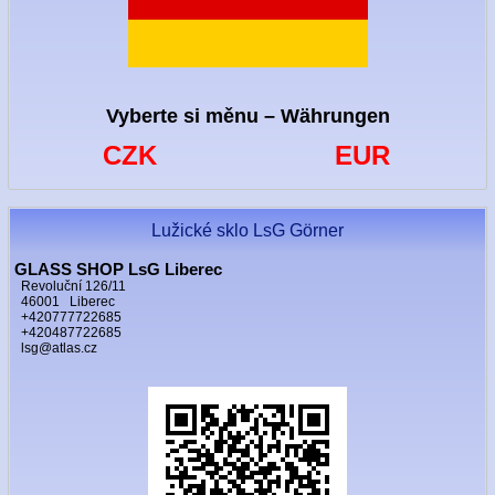
Vyberte si měnu – Währungen
CZK
EUR
Lužické sklo LsG Görner
GLASS SHOP LsG Liberec
Revoluční 126/11
46001 Liberec
+420777722685
+420487722685
lsg@atlas.cz