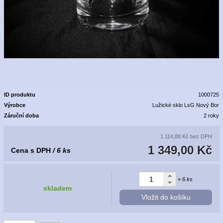
ID produktu
1000725
Výrobce
Lužické sklo LsG Nový Bor
Záruční doba
2 roky
1 114,88 Kč
bez DPH
1 349,00 Kč
Cena s DPH
/ 6 ks
× 6 ks
skladem
Vložit do košíku