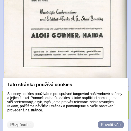
Tato stránka používá cookies
Soubory cookies používáme pro správné fungování naší webové stránky
a jejích funkcí. Pomocí souborů cookies si také například pamatujeme
Sklo zdobeno pouze krystaly Made with
váš preferovaný jazyk, zvyšujeme pro vás relevanci zobrazovaných
reklam, počítáme návštěvu stránek a pamatujeme si vaše nastavení
Swarovski.
provedená na stránce.
Přizpůsobit
Povolit vše
© 2026 WEXBO |
www.wexbo.com