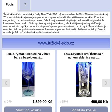
Popis
?
Šest skleniček na whisky řady Bar-784 (280 ml) o rozměrech 88 × 78 mm (horní okraj
76 mm, dolní okraj mm) je vyrobeno z vysoce kvalitního křišťálového skla. Zdobí je
elegantní, ručně broušený dekor Erb, který vkusně doplňuje celkem 42 originálních
kamínků Swarovski. Sklo vyniká vysokým leskem, ale kvůli jemným krystalům je
nevhodné do myčky nádobí a doporučujeme pouze šetrné ruční mytí. Tvar sklenic je
navržen tak, aby dokonale rozvinul aroma a plnou chuť vaší oblíbené whisky. Balení
obsahuje 6 kusů skleniček v dárkovém balení.
www.lužické-sklo.cz
LsG-Crystal Sklenice na víno 6
LsG-Crystal Pivní třetinka s
barev bezolovnaté...
uchem sklenice na p...
1 399,00 Kč
499,00 Kč
s DPH
s DPH
Vložit do košíku
Vložit do košíku