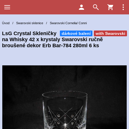
Úvod
/
Swarovski sklenice
/
Swarovski Cornelia/ Conni
LsG Crystal Skleničky
dárkové balení
with Swarovski
na Whisky 42 x krystaly Swarovski ručně
broušené dekor Erb Bar-784 280ml 6 ks