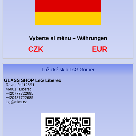
Vyberte si měnu – Währungen
CZK
EUR
Lužické sklo LsG Görner
GLASS SHOP LsG Liberec
Revoluční 126/11
46001 Liberec
+420777722685
+420487722685
lsg@atlas.cz