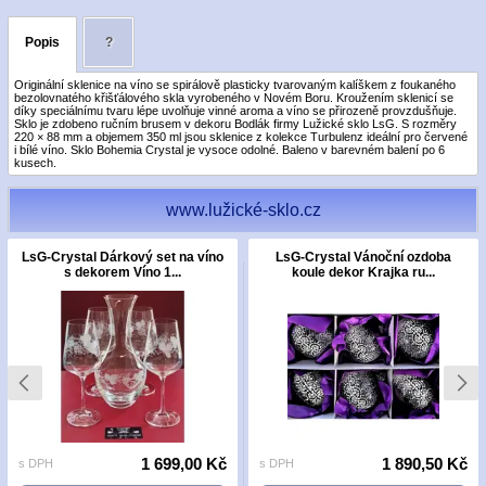
Popis
?
Originální sklenice na víno se spirálově plasticky tvarovaným kalíškem z foukaného
bezolovnatého křišťálového skla vyrobeného v Novém Boru. Kroužením sklenicí se
díky speciálnímu tvaru lépe uvolňuje vinné aroma a víno se přirozeně provzdušňuje.
Sklo je zdobeno ručním brusem v dekoru Bodlák firmy Lužické sklo LsG. S rozměry
220 × 88 mm a objemem 350 ml jsou sklenice z kolekce Turbulenz ideální pro červené
i bílé víno. Sklo Bohemia Crystal je vysoce odolné. Baleno v barevném balení po 6
kusech.
www.lužické-sklo.cz
LsG-Crystal Dárkový set na víno
LsG-Crystal Vánoční ozdoba
s dekorem Víno 1...
koule dekor Krajka ru...
1 699,00 Kč
1 890,50 Kč
s DPH
s DPH