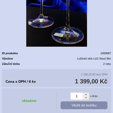
ID produktu
1000687
Výrobce
Lužické sklo LsG Nový Bor
Záruční doba
2 roky
1 156,20 Kč
bez DPH
1 399,00 Kč
Cena s DPH
/ 6 ks
× 6 ks
skladem
Vložit do košíku