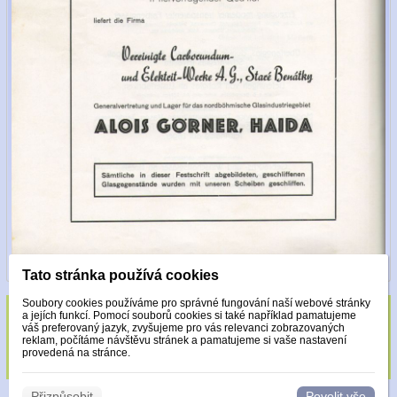
Tato stránka používá cookies
Soubory cookies používáme pro správné fungování naší webové stránky
a jejích funkcí. Pomocí souborů cookies si také například pamatujeme
Sklo zdobeno pouze krystaly Made with
váš preferovaný jazyk, zvyšujeme pro vás relevanci zobrazovaných
reklam, počítáme návštěvu stránek a pamatujeme si vaše nastavení
Swarovski.
provedená na stránce.
Přizpůsobit
Povolit vše