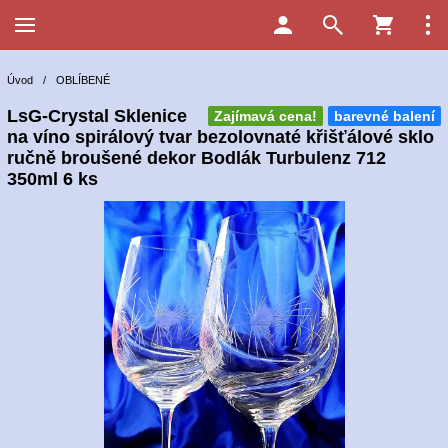
Úvod
/
OBLÍBENÉ
LsG-Crystal Sklenice
Zajímavá cena!
barevné balení
na víno spirálový tvar bezolovnaté křišťálové sklo
ručně broušené dekor Bodlák Turbulenz 712
350ml 6 ks