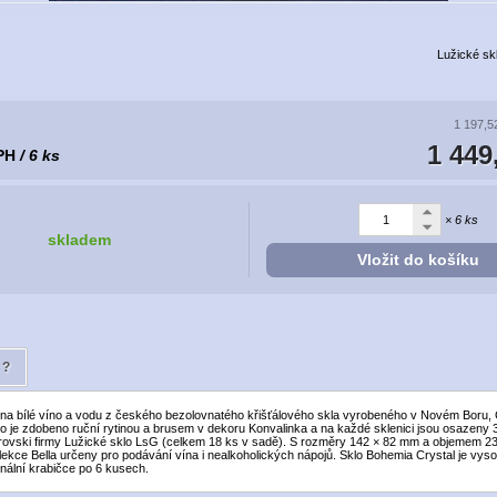
Lužické sk
1 197,5
1 449
PH
/ 6 ks
× 6 ks
skladem
Vložit do košíku
?
 na bílé víno a vodu z českého bezolovnatého křišťálového skla vyrobeného v Novém Boru,
lo je zdobeno ruční rytinou a brusem v dekoru Konvalinka a na každé sklenici jsou osazeny 3 
rovski firmy Lužické sklo LsG (celkem 18 ks v sadě). S rozměry 142 × 82 mm a objemem 23
lekce Bella určeny pro podávání vína i nealkoholických nápojů. Sklo Bohemia Crystal je vys
inální krabičce po 6 kusech.