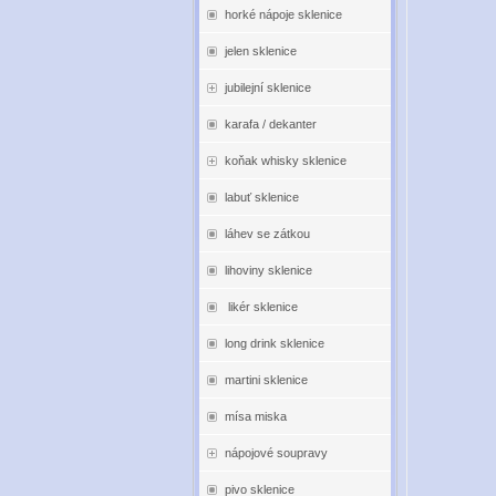
horké nápoje sklenice
jelen sklenice
jubilejní sklenice
karafa / dekanter
koňak whisky sklenice
labuť sklenice
láhev se zátkou
lihoviny sklenice
likér sklenice
long drink sklenice
martini sklenice
mísa miska
nápojové soupravy
pivo sklenice