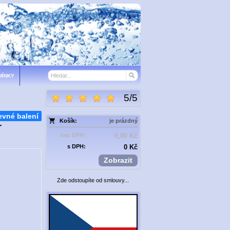
MÍNKY
5
/
5
evné balení
Košík:
je prázdný
r
bez DPH:
0,00 Kč
s DPH:
0 Kč
Zobrazit
Zde odstoupíte od smlouvy...