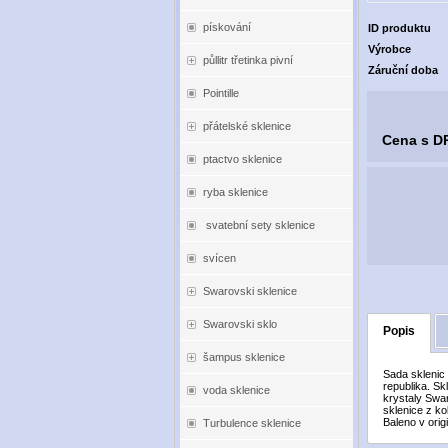
pískování
ID produktu
Výrobce
půllitr třetinka pivní
Záruční doba
Pointille
přátelské sklenice
Cena s D
ptactvo sklenice
ryba sklenice
svatební sety sklenice
svícen
Swarovski sklenice
Swarovski sklo
Popis
šampus sklenice
Sada sklenic
republika. Sk
voda sklenice
krystaly Swa
sklenice z ko
Baleno v orig
Turbulence sklenice