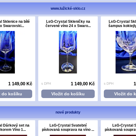
www.lužické-sklo.cz
l Sklenice na bílé
LsG-Crystal Skleničky na
LsG-Crystal Sk
 x Swarovski...
červené víno 24 x Swaro...
šampus koktejly 
1 149,00 Kč
1 149,00 Kč
1
s DPH
s DPH
t do košíku
Vložit do košíku
Vložit do 
nové produkty
l Dárkový set na
LsG-Crystal Svatební
LsG-Crystal 
ekorem Víno 1...
pískovaná souprava na víno ...
pískovaná souprava