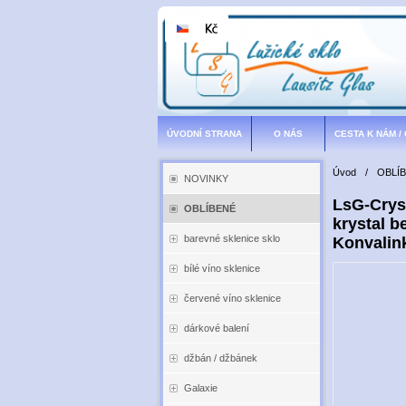
ÚVODNÍ STRANA
O NÁS
CESTA K NÁM /
Úvod
/
OBLÍ
NOVINKY
LsG-Cryst
OBLÍBENÉ
krystal b
barevné sklenice sklo
Konvalink
bílé víno sklenice
červené víno sklenice
dárkové balení
džbán / džbánek
Galaxie