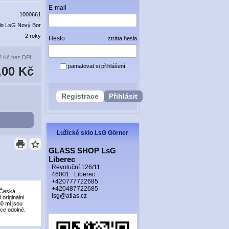
E-mail
1000661
lo LsG Nový Bor
2 roky
Heslo
ztráta hesla
2 Kč
bez DPH
pamatovat si přihlášení
,00 Kč
Registrace
Přihlásit
Lužické sklo LsG Görner
GLASS SHOP LsG
Liberec
Revoluční 126/11
46001 Liberec
+420777722685
+420487722685
 Česká
lsg@atlas.cz
originální
0 ml jsou
oce odolné.