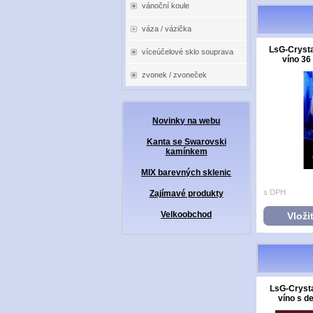
vánoční koule
váza / vázička
LsG-Crysta
víceúčelové sklo souprava
víno 36
zvonek / zvoneček
Novinky na webu
Kanta se Swarovski
kamínkem
MIX barevných sklenic
s DPH
Zajímavé produkty
Velkoobchod
Vloži
LsG-Crysta
víno s d