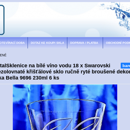
 OTEVÍRACÍ DOBA
DOTAZ KE KOUPI SKLA
DOPRAVA / PLATBA
OBCHODNÍ POD
BENÉ
alSklenice na bílé víno vodu 18 x Swarovski
bar
ezolovnaté křišťálové sklo ručně ryté broušené deko
a Bella 9696 230ml 6 ks