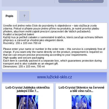
Popis
?
Uveďte své jméno nebo číslo do poznámky k objednávce – tato služba je zcela
zdarma. Pokud si přejete pouze jméno přímo na produktu, je nutné provést platbu
předem, abychom mohli zajistit precizní zpracování dle Vašich požadavků.
Kvalitní a bezpečné balení
Každý kus je pečlivě zabalen v samostatné krabičce, která zaručuje ochranu během
přepravy a zároveň je vhodná jako elegantní dárek.
Rozměry: 155 x 103 mm 700 ml
Please enter your name or number in the order note – this service is completely free of
charge. If you want only the name directly on the product, prepayment is required so
that we can ensure precise processing according to your requirements.
High-quality and secure packaging
Each item is carefully packed in a separate box, which guarantees protection during
transport and is also suitable as an elegant gift.
Dimensions: 155 x 103 mm, 700 ml
www.lužické-sklo.cz
LsG-Crystal Jubilejka sklenička
LsG-Crystal Sklenice na červené
jubilejní číše 7...
a bílé víno ručn...