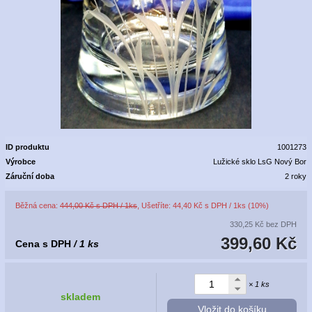
ID produktu
1001273
Výrobce
Lužické sklo LsG Nový Bor
Záruční doba
2 roky
Běžná cena:
444,00 Kč s DPH / 1ks
, Ušetříte: 44,40 Kč s DPH / 1ks (10%)
330,25 Kč
bez DPH
399,60 Kč
Cena s DPH
/ 1 ks
× 1 ks
skladem
Vložit do košíku