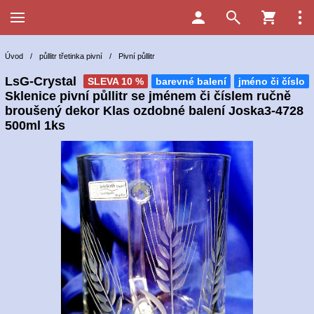
Úvod
/
půllitr třetinka pivní
/
Pivní půllitr
LsG-Crystal
SLEVA 10 %
barevné balení
jméno či číslo
Sklenice pivní půllitr se jménem či číslem ručně
broušený dekor Klas ozdobné balení Joska3-4728
500ml 1ks