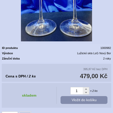
ID produktu
1000982
Výrobce
Lužické sklo LsG Nový Bor
Záruční doba
2 roky
395,87 Kč
bez DPH
479,00 Kč
Cena s DPH
/ 2 ks
× 2 ks
skladem
Vložit do košíku