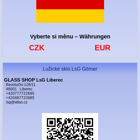
Vyberte si měnu – Währungen
CZK
EUR
Lužické sklo LsG Görner
GLASS SHOP LsG Liberec
Revoluční 126/11
46001 Liberec
+420777722685
+420487722685
lsg@atlas.cz