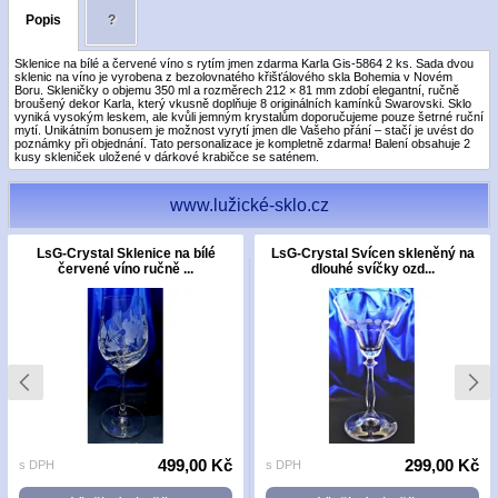
Popis
?
Sklenice na bílé a červené víno s rytím jmen zdarma Karla Gis-5864 2 ks. Sada dvou
sklenic na víno je vyrobena z bezolovnatého křišťálového skla Bohemia v Novém
Boru. Skleničky o objemu 350 ml a rozměrech 212 × 81 mm zdobí elegantní, ručně
broušený dekor Karla, který vkusně doplňuje 8 originálních kamínků Swarovski. Sklo
vyniká vysokým leskem, ale kvůli jemným krystalům doporučujeme pouze šetrné ruční
mytí. Unikátním bonusem je možnost vyrytí jmen dle Vašeho přání – stačí je uvést do
poznámky při objednání. Tato personalizace je kompletně zdarma! Balení obsahuje 2
kusy skleniček uložené v dárkové krabičce se saténem.
www.lužické-sklo.cz
LsG-Crystal Sklenice na bílé
LsG-Crystal Svícen skleněný na
červené víno ručně ...
dlouhé svíčky ozd...
499,00 Kč
299,00 Kč
s DPH
s DPH