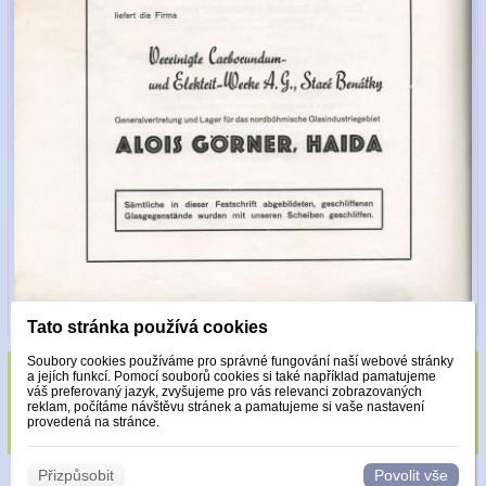
Tato stránka používá cookies
Soubory cookies používáme pro správné fungování naší webové stránky
a jejích funkcí. Pomocí souborů cookies si také například pamatujeme
Sklo zdobeno pouze krystaly Made with
váš preferovaný jazyk, zvyšujeme pro vás relevanci zobrazovaných
reklam, počítáme návštěvu stránek a pamatujeme si vaše nastavení
Swarovski.
provedená na stránce.
Přizpůsobit
Povolit vše
© 2026 WEXBO |
www.wexbo.com