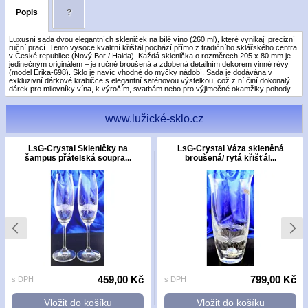
Popis
?
Luxusní sada dvou elegantních skleniček na bílé víno (260 ml), které vynikají precizní
ruční prací. Tento vysoce kvalitní křišťál pochází přímo z tradičního sklářského centra
v České republice (Nový Bor / Haida). Každá sklenička o rozměrech 205 x 80 mm je
jedinečným originálem – je ručně broušená a zdobená detailním dekorem vinné révy
(model Erika-698). Sklo je navíc vhodné do myčky nádobí. Sada je dodávána v
exkluzivní dárkové krabičce s elegantní saténovou výstelkou, což z ní činí dokonalý
dárek pro milovníky vína, k výročím, svatbám nebo pro výjimečné okamžiky pohody.
www.lužické-sklo.cz
LsG-Crystal Skleničky na
LsG-Crystal Váza skleněná
šampus přátelská soupra...
broušená/ rytá křišťál...
459,00 Kč
799,00 Kč
s DPH
s DPH
Vložit do košíku
Vložit do košíku