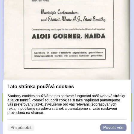
Tato stránka používá cookies
Soubory cookies používáme pro správné fungování naší webové stránky
a jejích funkcí. Pomocí souborů cookies si také například pamatujeme
Sklo zdobeno pouze krystaly Made with
váš preferovaný jazyk, zvyšujeme pro vás relevanci zobrazovaných
reklam, počítáme návštěvu stránek a pamatujeme si vaše nastavení
Swarovski.
provedená na stránce.
Přizpůsobit
Povolit vše
© 2026 WEXBO |
www.wexbo.com