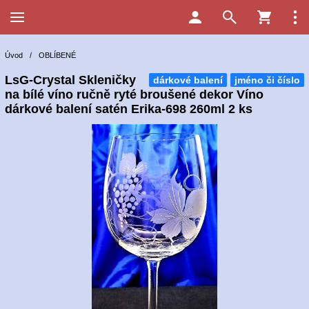
Úvod
/
OBLÍBENÉ
LsG-Crystal Skleničky
dárkové balení
jméno či číslo
na bílé víno ručně ryté broušené dekor Víno
dárkové balení satén Erika-698 260ml 2 ks