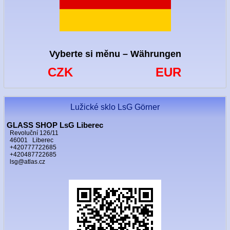
Vyberte si měnu – Währungen
CZK
EUR
Lužické sklo LsG Görner
GLASS SHOP LsG Liberec
Revoluční 126/11
46001 Liberec
+420777722685
+420487722685
lsg@atlas.cz