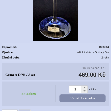
ID produktu
1000664
Výrobce
Lužické sklo LsG Nový Bor
Záruční doba
2 roky
387,60 Kč
bez DPH
469,00 Kč
Cena s DPH
/ 2 ks
× 2 ks
skladem
Vložit do košíku