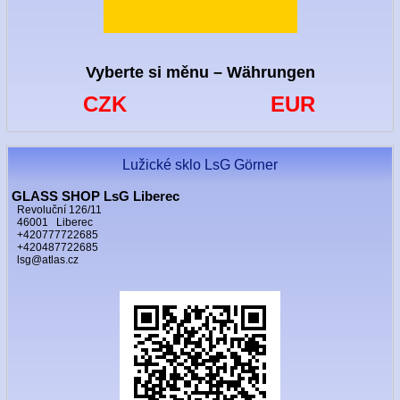
Vyberte si měnu – Währungen
CZK
EUR
Lužické sklo LsG Görner
GLASS SHOP LsG Liberec
Revoluční 126/11
46001 Liberec
+420777722685
+420487722685
lsg@atlas.cz