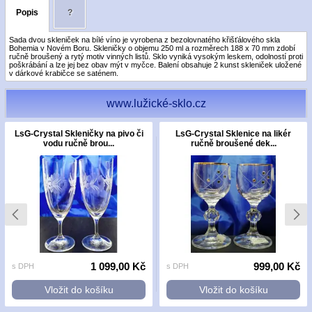
Popis
?
Sada dvou skleniček na bílé víno je vyrobena z bezolovnatého křišťálového skla
Bohemia v Novém Boru. Skleničky o objemu 250 ml a rozměrech 188 x 70 mm zdobí
ručně broušený a rytý motiv vinných listů. Sklo vyniká vysokým leskem, odolností proti
poškrábání a lze jej bez obav mýt v myčce. Balení obsahuje 2 kunst skleniček uložené
v dárkové krabičce se saténem.
www.lužické-sklo.cz
LsG-Crystal Skleničky na pivo či
LsG-Crystal Sklenice na likér
vodu ručně brou...
ručně broušené dek...
1 099,00 Kč
999,00 Kč
s DPH
s DPH
Vložit do košíku
Vložit do košíku