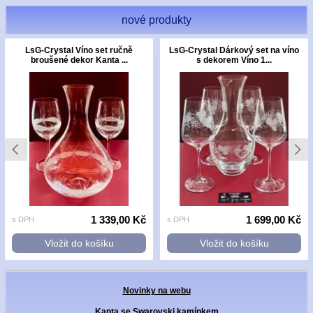
nové produkty
LsG-Crystal Víno set ručně
LsG-Crystal Dárkový set na víno
broušené dekor Kanta ...
s dekorem Víno 1...
1 339,00 Kč
1 699,00 Kč
s DPH
s DPH
Vložit do košíku
Vložit do košíku
Novinky na webu
Kanta se Swarovski kamínkem