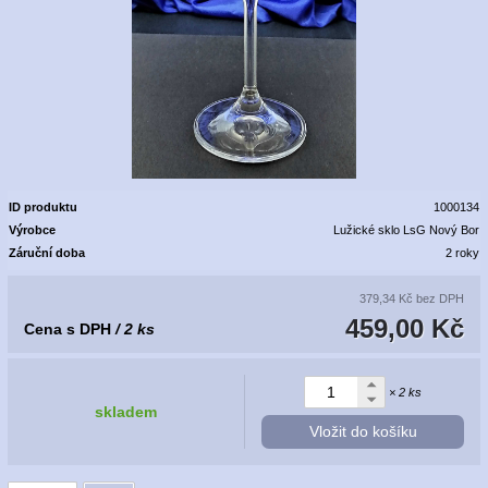
ID produktu
1000134
Výrobce
Lužické sklo LsG Nový Bor
Záruční doba
2 roky
379,34 Kč
bez DPH
459,00 Kč
Cena s DPH
/ 2 ks
× 2 ks
skladem
Vložit do košíku