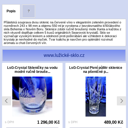
Popis
?
Přátelská souprava dvou sklenic na červené víno v elegantním zeleném provedení o
rozměrech 243 x 98 mm a objemu 550 ml je vyrobena z bezolovnatého křišťálového
skla Bohemia v Novém Boru. Sklenice zdobí ručně broušený motiv Kanta a každou z
nich vkusně doplňuje celkem 5 kusů originálních Swarovski krystalů. Sklo se
vyznačuje vysokým leskem a odolností proti poškrábání ale vzhledem k dekoraci
krystaly je nevhodné do myček. Tvar kalichu je navržen pro optimální rozvinutí
aromatu a chuti červených vín.
www.lužické-sklo.cz
LsG-Crystal Skleničky na vodu
LsG-Crystal Pivní půllitr sklenice
modré ručně brouše...
na pšeničné p...
1 296,00 Kč
489,00 Kč
s DPH
s DPH