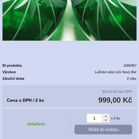
ID produktu
1000457
Výrobce
Lužické sklo LsG Nový Bor
Záruční doba
2 roky
825,62 Kč
bez DPH
999,00 Kč
Cena s DPH
/ 2 ks
× 2 ks
skladem
Vložit do košíku