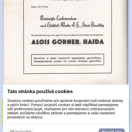
Tato stránka používá cookies
Soubory cookies používáme pro správné fungování naší webové stránky
a jejích funkcí. Pomocí souborů cookies si také například pamatujeme
Sklo zdobeno pouze krystaly Made with
váš preferovaný jazyk, zvyšujeme pro vás relevanci zobrazovaných
reklam, počítáme návštěvu stránek a pamatujeme si vaše nastavení
Swarovski.
provedená na stránce.
Přizpůsobit
Povolit vše