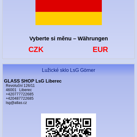
Vyberte si měnu – Währungen
CZK
EUR
Lužické sklo LsG Görner
GLASS SHOP LsG Liberec
Revoluční 126/11
46001 Liberec
+420777722685
+420487722685
lsg@atlas.cz