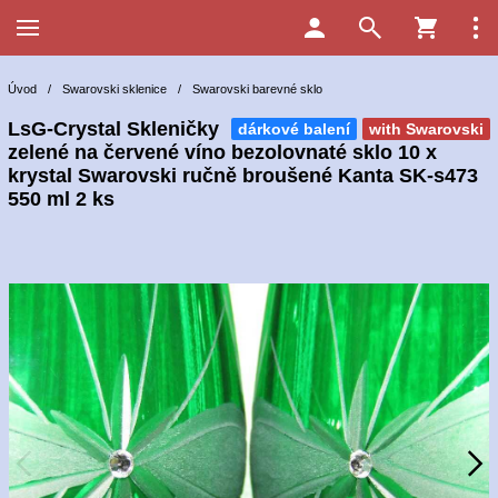
Úvod
/
Swarovski sklenice
/
Swarovski barevné sklo
LsG-Crystal Skleničky
dárkové balení
with Swarovski
zelené na červené víno bezolovnaté sklo 10 x
krystal Swarovski ručně broušené Kanta SK-s473
550 ml 2 ks