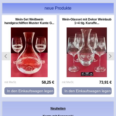
neue Produkte
Wein-Set Weißwein
Wein-Glasset mit Dekor Weinlaub
handgeschliffen Muster Kante G...
1+4 tlg. Karaffe...
58,25 €
73,91 €
mit MwSt.
mit MwSt.
In den Einkaufswagen legen
In den Einkaufswagen legen
Neuheiten