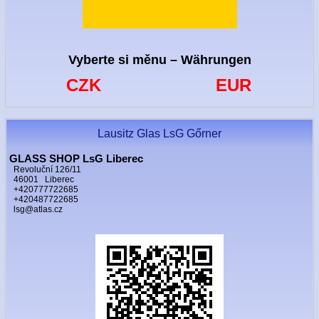
Vyberte si měnu – Währungen
CZK
EUR
Lausitz Glas LsG Gőrner
GLASS SHOP LsG Liberec
Revoluční 126/11
46001 Liberec
+420777722685
+420487722685
lsg@atlas.cz