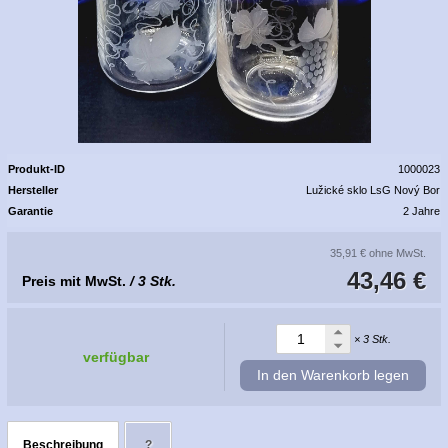
Produkt-ID
1000023
Hersteller
Lužické sklo LsG Nový Bor
Garantie
2 Jahre
35,91 €
ohne MwSt.
43,46 €
Preis mit MwSt.
/ 3 Stk.
× 3 Stk.
verfügbar
In den Warenkorb legen
Beschreibung
?