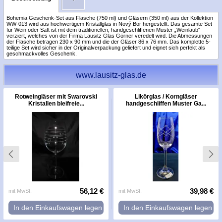
Bohemia Geschenk-Set aus Flasche (750 ml) und Gläsern (350 ml) aus der Kollektion
WW-013 wird aus hochwertigem Kristallglas in Nový Bor hergestellt. Das gesamte Set
für Wein oder Saft ist mit dem traditionellen, handgeschliffenen Muster „Weinlaub“
verziert, welches von der Firma Lausitz Glas Görner veredelt wird. Die Abmessungen
der Flasche betragen 230 x 90 mm und die der Gläser 86 x 76 mm. Das komplette 5-
teilige Set wird sicher in der Originalverpackung geliefert und eignet sich perfekt als
geschmackvolles Geschenk.
www.lausitz-glas.de
Rotweingläser mit Swarovski
Likörglas / Korngläser
Kristallen bleifreie...
handgeschliffen Muster Ga...
56,12 €
39,98 €
mit MwSt.
mit MwSt.
In den Einkaufswagen legen
In den Einkaufswagen legen