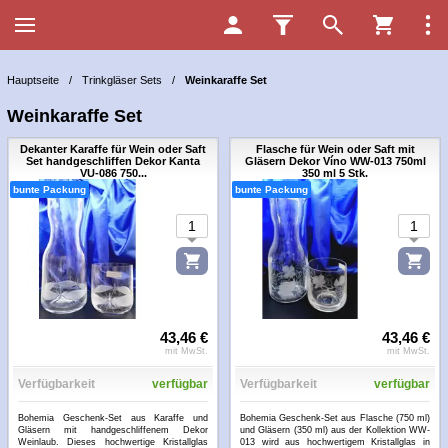
Hauptseite
/
Trinkgläser Sets
/
Weinkaraffe Set
Weinkaraffe Set
Dekanter Karaffe für Wein oder Saft
Flasche für Wein oder Saft mit
Set handgeschliffen Dekor Kanta
Gläsern Dekor Víno WW-013 750ml
VU-086 750...
350 ml 5 Stk.
bunte Packung
bunte Packung
43,46 €
43,46 €
mit MwSt.
mit MwSt.
Verfügbarkeit
verfügbar
Verfügbarkeit
verfügbar
Bohemia Geschenk-Set aus Karaffe und
Bohemia Geschenk-Set aus Flasche (750 ml)
Gläsern mit handgeschliffenem Dekor
und Gläsern (350 ml) aus der Kollektion WW-
Weinlaub. Dieses hochwertige Kristallglas
013 wird aus hochwertigem Kristallglas in