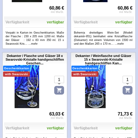
60,86 €
60,86 €
mit MwSt.
mit MwSt.
Verfügbarkeit
verfügbar
Verfügbarkeit
verfügbar
Verpakt in Karton im Geschenkkarton. Maße
Bohemia dreiteiliges Wein-Set (Modell
der Flasche : 230 x 205 mm 1200 ml. Maße
dekantér-951) beinhaltet eine Kristallflasche
der Gläser : 192 x 83 mm 350 ml. 15 x
(Dekanter) mit einem Volumen von 1500 ml
Swarovski Kris...
...mehr
und den Maßen 265 x 170 m...
...mehr
Dekanter / Flasche und Gläser 18 x
Dekanter / Weinflasche und Gläser
Swarovski-Kristalle handgeschliffen
15 x Swarovski-Kristalle
Geschen...
handgeschliffen Kan...
Geschenkkarton
Geschenkkarton
with Swarovski
with Swarovski
63,03 €
71,73 €
mit MwSt.
mit MwSt.
Verfügbarkeit
verfügbar
Verfügbarkeit
verfügbar