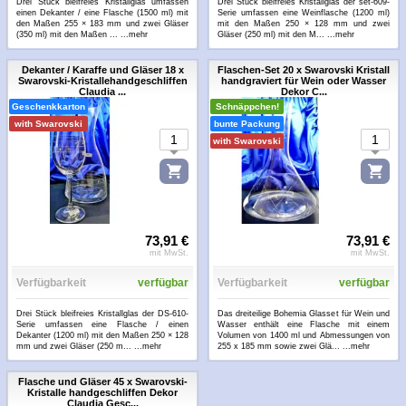
Drei Stück bleifreies Kristallglas umfassen
Drei Stück bleifreies Kristallglas der set-609-
einen Dekanter / eine Flasche (1500 ml) mit
Serie umfassen eine Weinflasche (1200 ml)
den Maßen 255 × 183 mm und zwei Gläser
mit den Maßen 250 × 128 mm und zwei
(350 ml) mit den Maßen ...
...mehr
Gläser (250 ml) mit den M...
...mehr
Dekanter / Karaffe und Gläser 18 x
Flaschen-Set 20 x Swarovski Kristall
Swarovski-Kristallehandgeschliffen
handgraviert für Wein oder Wasser
Claudia ...
Dekor C...
Geschenkkarton
Schnäppchen!
with Swarovski
bunte Packung
with Swarovski
73,91 €
73,91 €
mit MwSt.
mit MwSt.
Verfügbarkeit
verfügbar
Verfügbarkeit
verfügbar
Drei Stück bleifreies Kristallglas der DS-610-
Das dreiteilige Bohemia Glasset für Wein und
Serie umfassen eine Flasche / einen
Wasser enthält eine Flasche mit einem
Dekanter (1200 ml) mit den Maßen 250 × 128
Volumen von 1400 ml und Abmessungen von
mm und zwei Gläser (250 m...
...mehr
255 x 185 mm sowie zwei Glä...
...mehr
Flasche und Gläser 45 x Swarovski-
Kristalle handgeschliffen Dekor
Claudia Gesc...