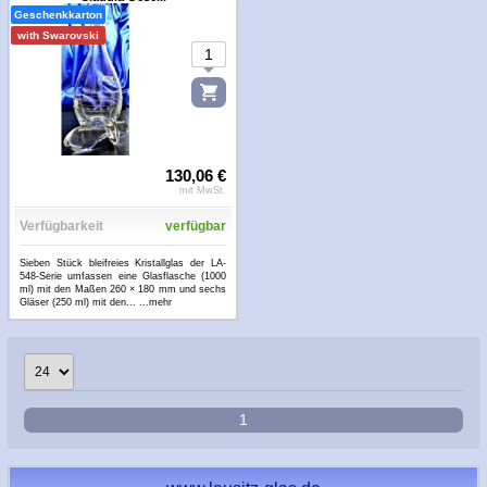
Geschenkkarton
with Swarovski
130,06 €
mit MwSt.
Verfügbarkeit
verfügbar
Sieben Stück bleifreies Kristallglas der LA-
548-Serie umfassen eine Glasflasche (1000
ml) mit den Maßen 260 × 180 mm und sechs
Gläser (250 ml) mit den...
...mehr
1