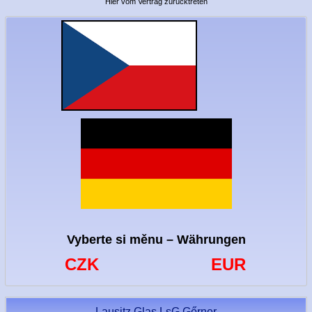
Hier vom Vertrag zurücktreten
Vyberte si měnu – Währungen
CZK
EUR
Lausitz Glas LsG Gőrner