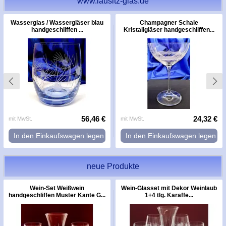
www.lausitz-glas.de
Wasserglas / Wassergläser blau
Champagner Schale
handgeschliffen ...
Kristallgläser handgeschliffen...
56,46 €
24,32 €
mit MwSt.
mit MwSt.
In den Einkaufswagen legen
In den Einkaufswagen legen
neue Produkte
Wein-Set Weißwein
Wein-Glasset mit Dekor Weinlaub
handgeschliffen Muster Kante G...
1+4 tlg. Karaffe...