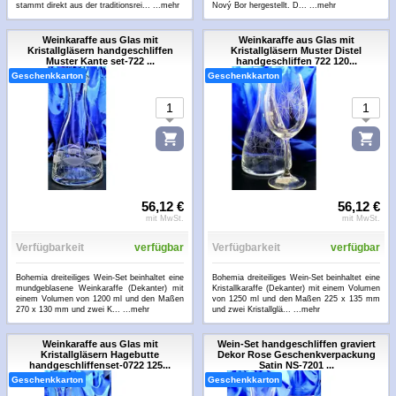
stammt direkt aus der traditionsrei...
...mehr
Nový Bor hergestellt. D...
...mehr
Weinkaraffe aus Glas mit
Weinkaraffe aus Glas mit
Kristallgläsern handgeschliffen
Kristallgläsern Muster Distel
Muster Kante set-722 ...
handgeschliffen 722 120...
Geschenkkarton
Geschenkkarton
56,12 €
56,12 €
mit MwSt.
mit MwSt.
Verfügbarkeit
verfügbar
Verfügbarkeit
verfügbar
Bohemia dreiteiliges Wein-Set beinhaltet eine
Bohemia dreiteiliges Wein-Set beinhaltet eine
mundgeblasene Weinkaraffe (Dekanter) mit
Kristallkaraffe (Dekanter) mit einem Volumen
einem Volumen von 1200 ml und den Maßen
von 1250 ml und den Maßen 225 x 135 mm
270 x 130 mm und zwei K...
...mehr
und zwei Kristallglä...
...mehr
Weinkaraffe aus Glas mit
Wein-Set handgeschliffen graviert
Kristallgläsern Hagebutte
Dekor Rose Geschenkverpackung
handgeschliffenset-0722 125...
Satin NS-7201 ...
Geschenkkarton
Geschenkkarton