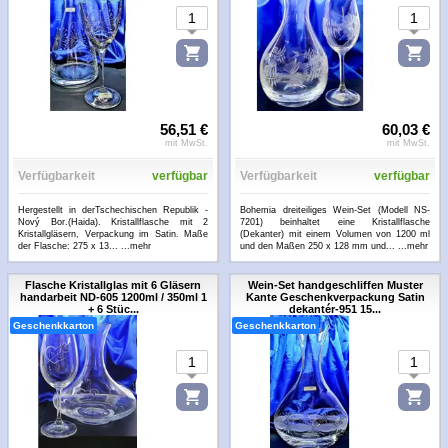
56,51 €
60,03 €
mit MwSt.
mit MwSt.
Verfügbarkeit
verfügbar
Verfügbarkeit
verfügbar
Hergestellt in derTschechischen Republik -
Bohemia dreiteiliges Wein-Set (Modell NS-
Nový Bor.(Haida). Kristallflasche mit 2
7201) beinhaltet eine Kristallflasche
Kristallgläsern, Verpackung im Satin. Maße
(Dekanter) mit einem Volumen von 1200 ml
der Flasche: 275 x 13...
...mehr
und den Maßen 250 x 128 mm und...
...mehr
Flasche Kristallglas mit 6 Gläsern
Wein-Set handgeschliffen Muster
handarbeit ND-605 1200ml / 350ml 1
Kante Geschenkverpackung Satin
+ 6 Stüc...
dekantér-951 15...
Geschenkkarton
Geschenkkarton