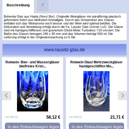
Beschreibung
?
Bohemia Glas aus Haida (Nový Bor). Originelle Weingläser mit spiralförmig plastisch
geformtem Kelch aus bleifreiem Kristallglas. Durch das Schwenken des Glases
entfaltet sich das Weinaroma noch besser und der Wein wird optimal belüftet. Die
Dekoration und Veredelung erfolgt durch die Fa. Lausitz Glas Görner LsG. Die Gläser
sind mit handgeschliffenem und graviertem Distel-Motiv Turbulenz-710 verziert. Die
Maße des Glases betragen 246 x 95 mm und das Volumen beträgt 550 ml. Die
Lieferung erfolgt in der Originalverpackung zu 6 Stk.
www.lausitz-glas.de
Rotwein- Bier- und Wassergläser
Rotwein Glas/ Mehrzweckgläser
bleifreies Krist...
handgeschliffen Mu...
56,12 €
21,71 €
mit MwSt.
mit MwSt.
In den Einkaufswagen legen
In den Einkaufswagen legen