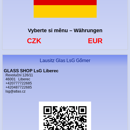
Vyberte si měnu – Währungen
CZK
EUR
Lausitz Glas LsG Gőrner
GLASS SHOP LsG Liberec
Revoluční 126/11
46001 Liberec
+420777722685
+420487722685
lsg@atlas.cz