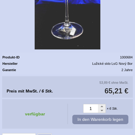
Produkt-ID
1000684
Hersteller
Lužické sklo LsG Nový Bor
Garantie
2 Jahre
53,89 €
ohne MwSt.
65,21 €
Preis mit MwSt.
/ 6 Stk.
× 6 Stk.
verfügbar
In den Warenkorb legen